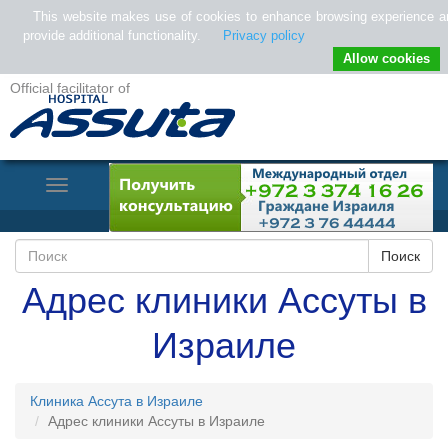
This website makes use of cookies to enhance browsing experience a
provide additional functionality.
Privacy policy
Allow cookies
Official facilitator of
Toggle
Navigation
Адрес клиники Ассуты в
Израиле
Клиника Ассута в Израиле
Адрес клиники Ассуты в Израиле