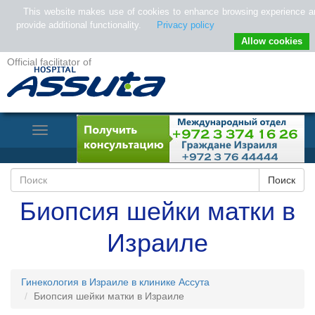
This website makes use of cookies to enhance browsing experience a
provide additional functionality.
Privacy policy
Allow cookies
Official facilitator of
Toggle
Navigation
Биопсия шейки матки в
Израиле
Гинекология в Израиле в клинике Ассута
Биопсия шейки матки в Израиле