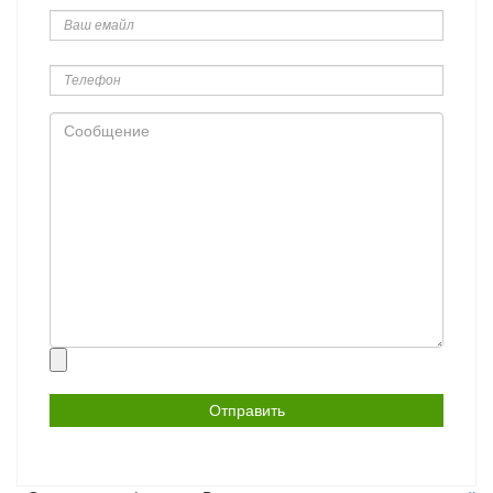
емайл
Телефон
Сообщение
Прикрепить
файл