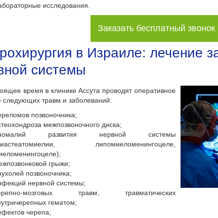
абораторные исследования.
Заказать бесплатный звонок
рохирургия в Израиле: лечение з
вной системы
тоящее время в клинике Ассута проводят оперативное
 следующих травм и заболеваний:
ереломов позвоночника;
стеохондроза межпозвоночного диска;
номалий развития нервной системы
диастеатомиелии, липомиеломенингоцеле,
иеломенингоцеле);
ежпозвонковой грыжи;
пухолей позвоночника;
нфекций нервной системы;
ерепно-мозговых травм, травматических
нутричерепных гематом;
ефектов черепа;