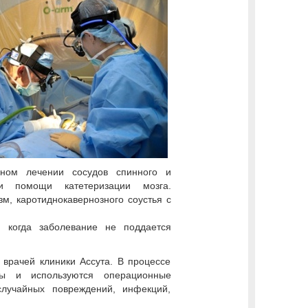
вном лечении сосудов спинного и
ри помощи катетеризации мозга.
, каротиднокавернозного соустья с
 когда заболевание не поддается
врачей клиники Ассута. В процессе
зы и используются операционные
случайных повреждений, инфекций,