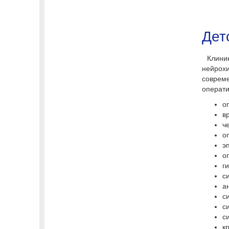
Дет
Клини
нейрох
совреме
операти
о
в
ч
о
э
о
г
с
а
с
с
с
к