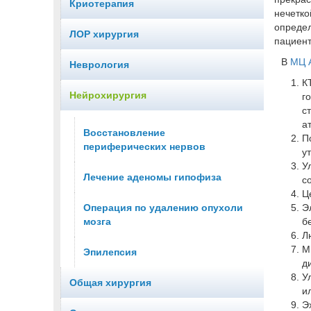
Криотерапия
нечетк
определ
ЛОР хирургия
пациент
В
МЦ А
Неврология
К
Нейрохирургия
г
с
а
Восстановление
П
периферических нервов
у
У
Лечение аденомы гипофиза
с
Ц
Операция по удалению опухоли
Э
мозга
б
Л
М
Эпилепсия
д
У
Общая хирургия
и
Э