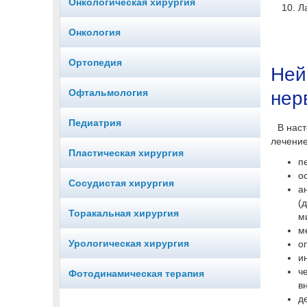
Онкологическая хирургия
Л
Онкология
Ортопедия
Ней
Офтальмология
нер
Педиатрия
В нас
лечение
Пластическая хирургия
п
о
Сосудистая хирургия
а
(
Торакальная хирургия
м
м
Урологическая хирургия
о
и
ч
Фотодинамическая терапия
в
д