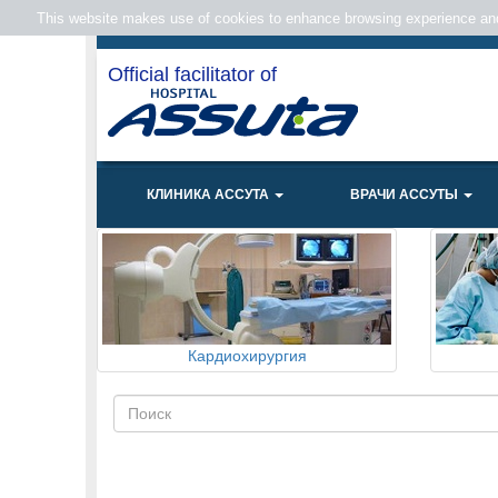
This website makes use of cookies to enhance browsing experience and 
Official facilitator of
КЛИНИКА АССУТА
ВРАЧИ АССУТЫ
Кардиохирургия