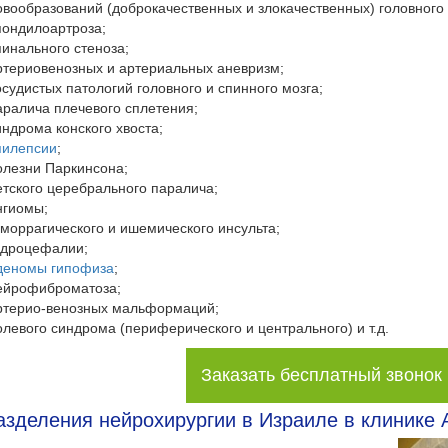
овообразований (доброкачественных и злокачественных) головного 
пондилоартроза;
пинального стеноза;
ртериовенозных и артериальных аневризм;
осудистых патологий головного и спинного мозга;
аралича плечевого сплетения;
индрома конского хвоста;
пилепсии
;
олезни Паркинсона;
етского церебрального паралича;
нгиомы;
еморрагического и ишемического инсульта;
идроцефалии;
деномы гипофиза
;
ейрофиброматоза;
ртерио-венозных мальформаций;
олевого синдрома (периферического и центрального) и т.д.
Заказать бесплатный звонок
зделения нейрохирургии в Израиле в клинике 