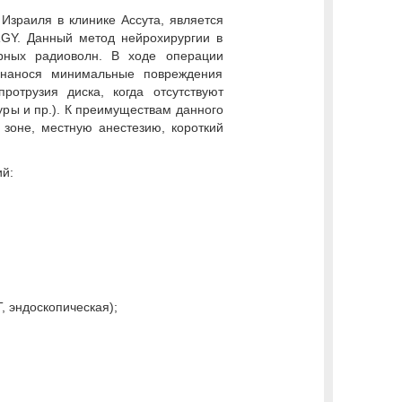
зраиля в клинике Ассута, является
GY. Данный метод нейрохирургии в
урных радиоволн. В ходе операции
 нанося минимальные повреждения
отрузия диска, когда отсутствуют
уры и пр.). К преимуществам данного
 зоне, местную анестезию, короткий
й:
, эндоскопическая);