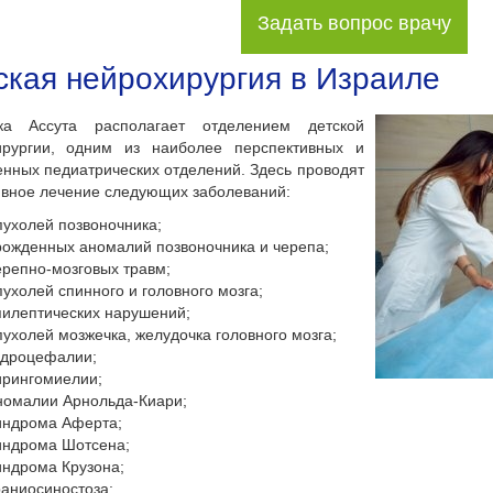
Задать вопрос врачу
ская нейрохирургия в Израиле
ка Ассута располагает отделением детской
ирургии, одним из наиболее перспективных и
нных педиатрических отделений. Здесь проводят
вное лечение следующих заболеваний:
пухолей позвоночника;
рожденных аномалий позвоночника и черепа;
ерепно-мозговых травм;
пухолей спинного и головного мозга;
пилептических нарушений;
пухолей мозжечка, желудочка головного мозга;
идроцефалии;
ирингомиелии;
номалии Арнольда-Киари;
индрома Аферта;
индрома Шотсена;
индрома Крузона;
раниосиностоза;