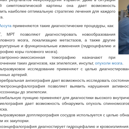
ой симптоматической картины она дает возможность
ить наиболее оптимальную стратегию лечения для каждого
а.
ссута
применяются такие диагностические процедуры, как:
Т, МРТ позволяют диагностировать новообразования
оловного мозга, локализацию метастазов, а также другие
труктурные и функциональные изменения (гидроцефалию и
трофию коры головного мозга).
озитронно-эмиссионная томографию назначают при
точнении таких диагнозов, как эпилепсия, инсульт,
опухоли мозга
.
льтразвуковое исследование применяют с целью диагностирован
онных артерий.
еребральная ангиография дает возможность исследовать состояние
лектроэнцефалография позволяет выявить нарушения активност
ессонницы до эпилепсии.
юмбальную пункцию применяют для диагностики высокого внутриче
иелография дает возможность обнаружить опухоль спинномозгов
иска.
льтразвуковая допплерография сосудов используется с целью обн
ли их закупорки.
хоэнцефалография диагностирует гидроцефалию и кровоизлияния