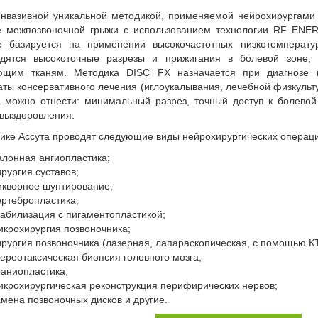
нвазивной уникальной методикой, применяемой нейрохирургами И
е межпозвоночной грыжи с использованием технологии RF ENER
е базируется на применении высокочастотных низкотемперат
одятся высокоточные разрезы и прижигания в болевой зоне,
ющим тканям. Методика DISC FX назначается при диагнозе пр
аты консервативного лечения (иглоукалывания, лечебной физкульт
 можно отнести: минимальный разрез, точный доступ к болевой
выздоровления.
нике Ассута проводят следующие виды нейрохирургических операци
алонная ангиопластика;
ирургия суставов;
икворное шунтирование;
ертебропластика;
табилизация с пигаментопластикой;
икрохирургия позвоночника;
ирургия позвоночника (лазерная, лапараскопическая, с помощью КТ
тереотаксическая биопсия головного мозга;
раниопластика;
икрохирургическая реконструкция перифирических нервов;
амена позвоночных дисков и другие.