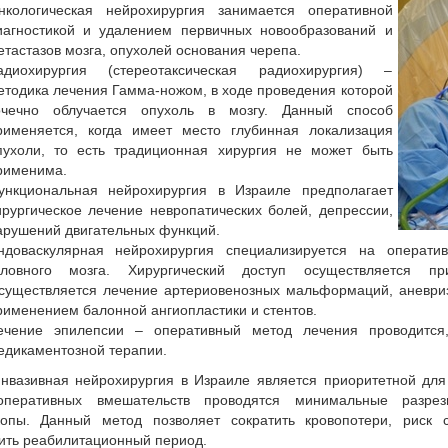
нкологическая нейрохирургия занимается оперативной
иагностикой и удалением первичных новообразований и
етастазов мозга, опухолей основания черепа.
адиохирургия (стереотаксическая радиохирургия) –
етодика лечения Гамма-ножом, в ходе проведения которой
очечно облучается опухоль в мозгу. Данный способ
рименяется, когда имеет место глубинная локализация
пухоли, то есть традиционная хирургия не может быть
рименима.
ункциональная нейрохирургия в Израиле предполагает
ирургическое лечение невропатических болей, депрессии,
арушений двигательных функций.
ндоваскулярная нейрохирургия специализируется на операти
оловного мозга. Хирургический доступ осуществляется п
существляется лечение артериовенозных мальформаций, аневризм
рименением балонной ангиопластики и стентов.
ечение эпилепсии – оперативный метод лечения проводится,
едикаментозной терапии.
нвазивная нейрохирургия в Израиле является приоритетной для 
оперативных вмешательств проводятся минимальные разре
копы. Данный метод позволяет сократить кровопотери, риск 
ить реабилитационный период.