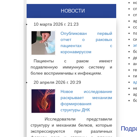
н
с
НОВОСТИ
с
а
10 марта 2026 г. 21:23
с
п
Опубликован первый
с
отчет о раковых
э
пациентах с
б
коронавирусом
д
Пациенты с раком имеют
а
подавленную иммунную систему и
г
более восприимчивы к инфекциям.
г
а
20 апреля 2026 г. 20:29
н
Новое исследование
а
раскрывает механизм
б
формирования
структуры ДНК
Исследователи представили
структуру и механизм белков, которые
Подра
экспрессируются при различных