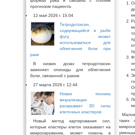
формах рака и связаны с плохим
О
прогнозом пациента.
д
м
12 мая 2026 г. 15:04
Р
Тетродотоксин,
м
содержащийся в рыбе
т
фугу, может
п
использоваться для
о
облегчения боли при
п
раке
Ф
х
В низких дозах тетродотоксин
н
заменяет опиоиды для облегчения
Э
боли, связанной с раком.
г
27 марта 2026 г. 12:44
О
п
Новая техника
Л
визуализации
м
раскрывает 3D силы
клеточных кластеров
Малои
таких 
Новый метод картирования сил,
микрос
которые кластеры клеток оказывают на
уменьш
микроокружение, может помочь в