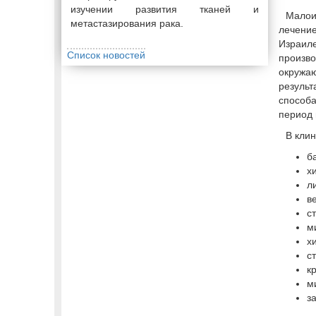
изучении развития тканей и
Малои
метастазирования рака.
лечени
Израил
Список новостей
произв
окружа
результ
способа
период 
В кли
б
х
л
в
с
м
х
с
к
м
з