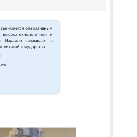
й занимается оперативным
 высокотехнологичная и
 в Израиле связывают с
олитикой государства.
а:
нта.