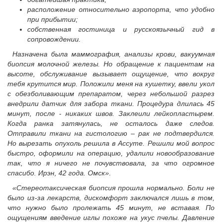
расположение относительно аэропорта, что удобно
при прибытии;
собственная гостиница и русскоязычный гид в
сопровождении.
Назначена была маммография, анализы крови, вакуумная
биопсия молочной железы. Но обращение к пациентам на
высоте, обслуживание вызывает ощущение, что вокруг
тебя крутится мир. Положили меня на кушетку, ввели укол
с обезболивающим препаратом, через небольшой разрез
внедрили датчик для забора ткани. Процедура длилась 45
минут, после - никаких швов. Заклеили лейкопластырем.
Когда ранка затянулась, не осталось даже следов.
Отправили ткани на гистологию – рак не подтвердился.
Но вырезать опухоль решила в Ассуте. Решили мой вопрос
быстро, оформили на операцию, удалили новообразование
так, что я ничего не почувствовала, за что огромное
спасибо. Ирэн, 42 года. Омск».
«Стереотаксическая биопсия прошла нормально. Боли не
было из-за лекарств, дискомфорт заключался лишь в том,
что нужно было пролежать 45 минут, не вставая. По
ощущениям введение иглы похоже на укус пчелы. Давление