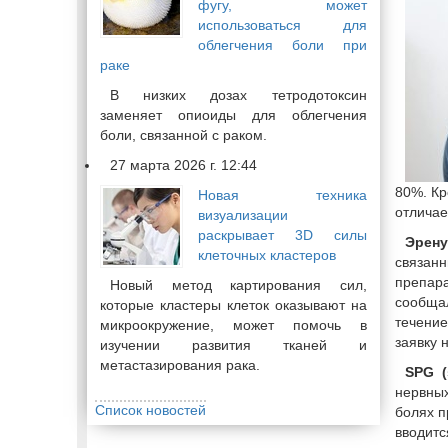
фугу, может
использоваться для
облегчения боли при
раке
В низких дозах тетродотоксин
заменяет опиоиды для облегчения
боли, связанной с раком.
27 марта 2026 г. 12:44
80%. Кр
Новая техника
отличае
визуализации
раскрывает 3D силы
Эрен
клеточных кластеров
связанн
препара
Новый метод картирования сил,
сообща
которые кластеры клеток оказывают на
течение
микроокружение, может помочь в
заявку 
изучении развития тканей и
метастазирования рака.
SPG (
нервных
Список новостей
болях п
вводитс