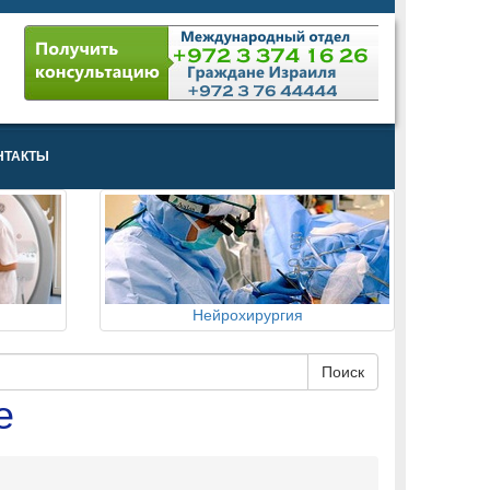
НТАКТЫ
Нейрохирургия
е