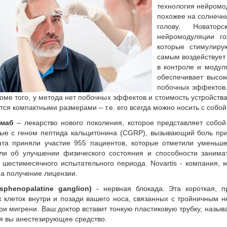
технология нейромод
похожее на солнечны
голову. Новаторс
нейромодуляции го
которые стимулир
самым воздействует 
в контроле и модул
обеспечивает высо
побочных эффектов.
оме того, у метода нет побочных эффектов и стоимость устройства
тся компактными размерами – т.е. его всегда можно носить с собой
умаб
– лекарство нового поколения, которое представляет собо
ые с геном пептида кальцитонина (CGRP), вызывающий боль при
та приняли участие 955 пациентов, которые отметили уменьшен
ли об улучшении физического состояния и способности занима
 шестимесячного испытательного периода. Novartis - компания, 
на получение лицензии.
sphenopalatine ganglion)
- нервная блокада. Эта короткая, п
 клеток внутри и позади вашего носа, связанных с тройничным н
ри мигрени. Ваш доктор вставит тонкую пластиковую трубку, назыв
я вы анестезирующее средство.