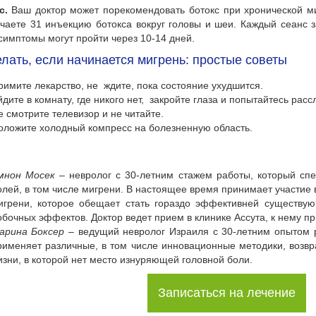
с.
Ваш доктор может порекомендовать ботокс при хронической м
чаете 31 инъекцию ботокса вокруг головы и шеи. Каждый сеанс з
симптомы могут пройти через 10-14 дней.
елать, если начинается мигрень: простые советы
римите лекарство, не ждите, пока состояние ухудшится.
йдите в комнату, где никого нет, закройте глаза и попытайтесь расс
е смотрите телевизор и не читайте.
оложите холодный компресс на болезненную область.
мнон Мосек
– невролог с 30-летним стажем работы, который спе
олей, в том числе мигрени. В настоящее время принимает участие в
игрени, которое обещает стать гораздо эффективней существу
обочных эффектов. Доктор ведет прием в клинике Ассута, к нему п
арина Боксер
– ведущий невролог Израиля с 30-летним опытом 
рименяет различные, в том числе инновационные методики, возв
изни, в которой нет место изнуряющей головной боли.
Записаться на лечение