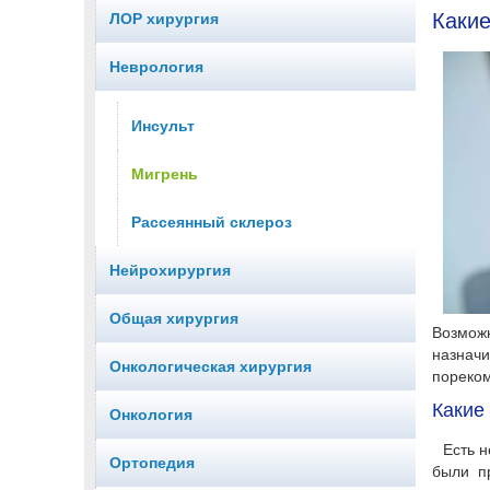
Каки
ЛОР хирургия
Неврология
Инсульт
Мигрень
Рассеянный склероз
Нейрохирургия
Общая хирургия
Возможн
назнач
Онкологическая хирургия
пореком
Какие
Онкология
Есть 
Ортопедия
были п