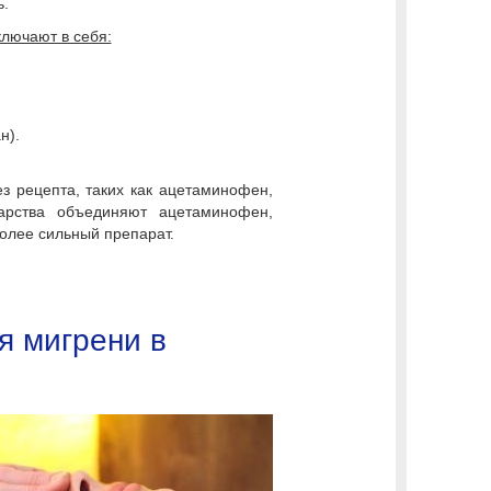
ь.
лючают в себя:
н).
ез рецепта, таких как ацетаминофен,
арства объединяют ацетаминофен,
более сильный препарат.
я мигрени в