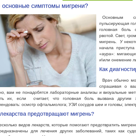
е основные симптомы мигрени?
Основным с
пульсирующая гол
головная боль 
рвотой. Свет, гро
мигрень. У некот
начала приступа
«аура»: мигающи
и\или онемение ли
Как диагности
Врач обычно мож
спрашивая о ва
о, вам не понадобятся лабораторные анализы и визуальные мет
ить их, если считает, что головная боль вызвана другим 
ендовать: осмотр офтальмолога; УЗИ сосудов шеи и головы; элек
 лекарства предотвращают мигрень?
несколько видов лекарств, которые помогают предотвратить мигре
редназначены для лечения других заболеваний, таких как судо