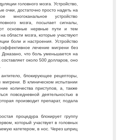
уляции головного мозга. Устройство,
е очки, достаточно просто надеть на
кое многоканальное устройство
ловного мозга, посылает сигналы,
уют основные нервные пути и тем
на области мозга, которые участвуют
яции боли и настроения. Устройство
коэффективное лечение мигрени без
 Доказано, что боль уменьшается на
 составляет около 500 долларов, оно
.
й антитело, блокирующее рецепторы,
 мигрени. В клиническом испытании
ие количества приступов, а, также
ться повседневной деятельностью в
которая производит препарат, подала
ростая процедура блокирует группу
ервом, который участвует в головных
аемую катетером, в нос. Через шприц