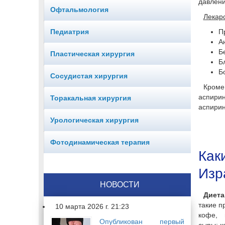
давлени
Офтальмология
Лекар
Педиатрия
П
А
Б
Пластическая хирургия
Б
Б
Сосудистая хирургия
Кроме
аспири
Торакальная хирургия
аспирин
Урологическая хирургия
Фотодинамическая терапия
Как
Изр
НОВОСТИ
Диета
такие п
10 марта 2026 г. 21:23
кофе, 
Опубликован первый