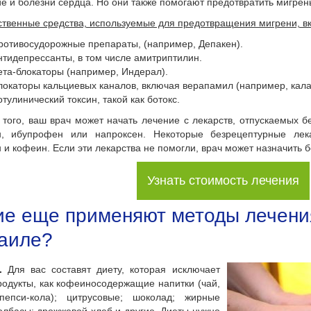
е и болезни сердца. Но они также помогают предотвратить мигрен
ственные средства, используемые для предотвращения мигрени, вк
ротивосудорожные препараты, (например, Депакен).
нтидепрессанты, в том числе амитриптилин.
ета-блокаторы (например, Индерал).
локаторы кальциевых каналов, включая верапамил (например, кала
отулинический токсин, такой как ботокс.
 того, ваш врач может начать лечение с лекарств, отпускаемых б
н, ибупрофен или напроксен. Некоторые безрецептурные лек
 и кофеин. Если эти лекарства не помогли, врач может назначить 
Узнать стоимость лечения
ие еще применяют методы лечени
аиле?
.
Для вас составят диету, которая исключает
родукты, как кофеиносодержащие напитки (чай,
пепси-кола); цитрусовые; шоколад; жирные