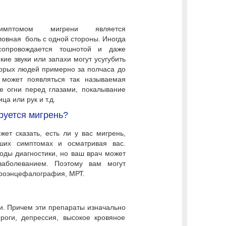
имптомом мигрени является
овная боль с одной стороны. Иногда
сопровождается тошнотой и даже
мкие звуки или запахи могут усугубить
орых людей примерно за полчаса до
 может появляться так называемая
е огни перед глазами, покалывание
ца или рук и т.д.
руется мигрень?
ет сказать, есть ли у вас мигрень,
ших симптомах и осматривая вас.
оды диагностики, но ваш врач может
заболеванием. Поэтому вам могут
троэнцефалография, МРТ.
ни. Причем эти препараты изначально
роги, депрессия, высокое кровяное