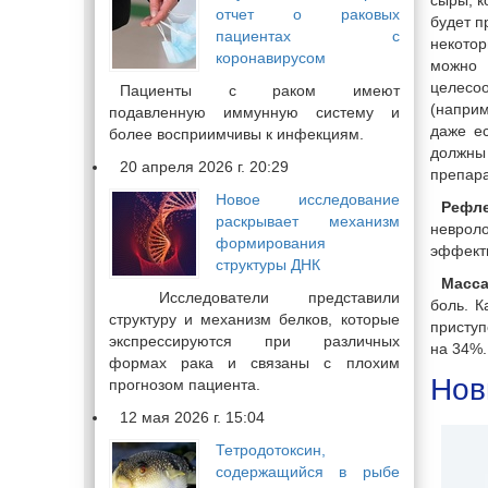
сыры; к
отчет о раковых
будет п
пациентах с
некотор
коронавирусом
можно 
целесо
Пациенты с раком имеют
(напри
подавленную иммунную систему и
даже е
более восприимчивы к инфекциям.
должны 
20 апреля 2026 г. 20:29
препара
Новое исследование
Рефле
раскрывает механизм
неврол
формирования
эффекти
структуры ДНК
Масс
Исследователи представили
боль. К
структуру и механизм белков, которые
приступ
экспрессируются при различных
на 34%.
формах рака и связаны с плохим
Нов
прогнозом пациента.
12 мая 2026 г. 15:04
Тетродотоксин,
содержащийся в рыбе