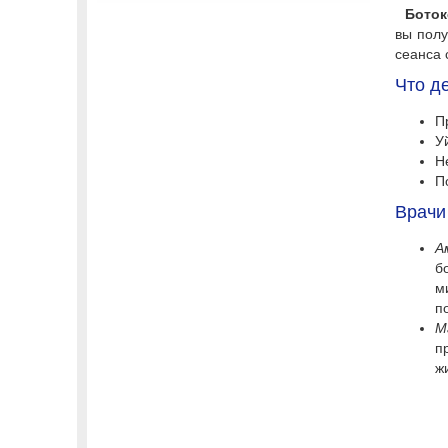
Боток
вы полу
сеанса 
Что д
П
У
Н
П
Врачи
А
б
м
п
М
п
ж