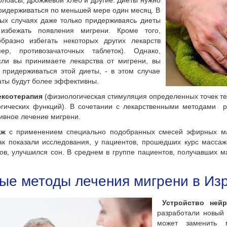
олбасы; дрожжевой хлеб и другие. Диеты нужно
ридерживаться по меньшей мере один месяц. В
ых случаях даже только придерживаясь диеты
избежать появления мигрени. Кроме того,
образно избегать некоторых других лекарств
мер, противозачаточных таблеток). Однако,
сли вы принимаете лекарства от мигрени, вы
придерживаться этой диеты, - в этом случае
ты будут более эффективны.
ксотерапия
(физиологическая стимуляция определенных точек т
огических функций). В сочетании с лекарственными методами 
вное лечение мигрени.
аж
с применением специально подобранных смесей эфирных ма
ак показали исследования, у пациентов, прошедших курс масса
ов, улучшился сон. В среднем в группе пациентов, получавших 
ые методы лечения мигрени в Из
Устройство нейр
разработали новый
может заменить 