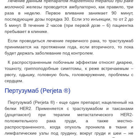
Лечение данным препаратом
таргетной терапии при раке
молочной железы
проводится амбулаторно, как правило, три
раза в неделю. Первое вливание занимает 90 минут,
последующие дозы порядка 30. Если это инъекции, то от 2 до
5 минут. В течение 2 часов (при первой дозе – 6) пациентка
пребывает в клинике.
Если проводиться лечение первичного рака, то трастузумаб
принимается на протяжении года, если вторичного, то пока
будет держать заболевание под контролем.
К распространенным побочным эффектам относят диарею,
тошноту, гриппоподобные симптомы, к реже встречаемым –
рвоту, одышку, головную боль, головокружение, проблемы с
сердцем.
Пертузумаб (Perjeta ®)
Пертузумаб (Perjeta ®) - еще один препарат, нацеленный на
белки HER2. Применяется с трастузумабом и таксанами
(доцетаксел) при терапии метастатического HER2-
положительного рака груди, а также местно-
распространенного, когда опухоль проникла в ткани и
лимфатические узлы под грудину, вокруг груди и шеи – не