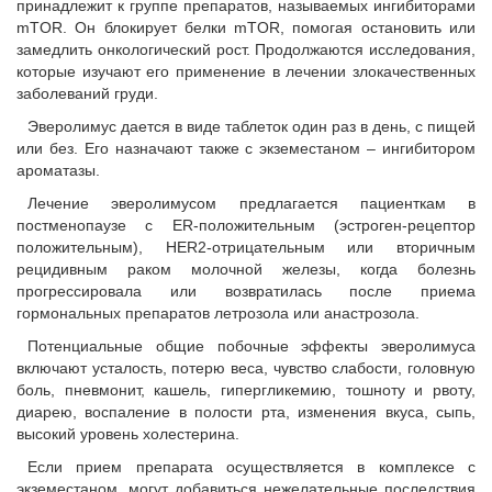
принадлежит к группе препаратов, называемых ингибиторами
mTOR. Он блокирует белки mTOR, помогая остановить или
замедлить онкологический рост. Продолжаются исследования,
которые изучают его применение в лечении злокачественных
заболеваний груди.
Эверолимус дается в виде таблеток один раз в день, с пищей
или без. Его назначают также с экземестаном – ингибитором
ароматазы.
Лечение эверолимусом предлагается пациенткам в
постменопаузе с ER-положительным (эстроген-рецептор
положительным), HER2-отрицательным или вторичным
рецидивным раком молочной железы, когда болезнь
прогрессировала или возвратилась после приема
гормональных препаратов летрозола или анастрозола.
Потенциальные общие побочные эффекты эверолимуса
включают усталость, потерю веса, чувство слабости, головную
боль, пневмонит, кашель, гипергликемию, тошноту и рвоту,
диарею, воспаление в полости рта, изменения вкуса, сыпь,
высокий уровень холестерина.
Если прием препарата осуществляется в комплексе с
экземестаном, могут добавиться нежелательные последствия