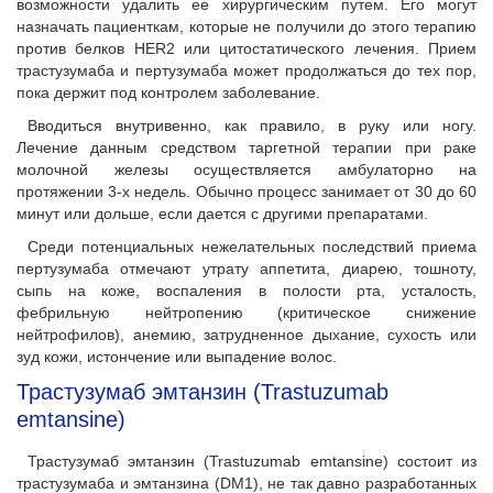
возможности удалить ее хирургическим путем. Его могут
назначать пациенткам, которые не получили до этого терапию
против белков HER2 или цитостатического лечения. Прием
трастузумаба и пертузумаба может продолжаться до тех пор,
пока держит под контролем заболевание.
Вводиться внутривенно, как правило, в руку или ногу.
Лечение данным средством таргетной терапии при раке
молочной железы осуществляется амбулаторно на
протяжении 3-х недель. Обычно процесс занимает от 30 до 60
минут или дольше, если дается с другими препаратами.
Среди потенциальных нежелательных последствий приема
пертузумаба отмечают утрату аппетита, диарею, тошноту,
сыпь на коже, воспаления в полости рта, усталость,
фебрильную нейтропению (критическое снижение
нейтрофилов), анемию, затрудненное дыхание, сухость или
зуд кожи, истончение или выпадение волос.
Трастузумаб эмтанзин (Trastuzumab
emtansine)
Трастузумаб эмтанзин (Trastuzumab emtansine) состоит из
трастузумаба и эмтанзина (DM1), не так давно разработанных