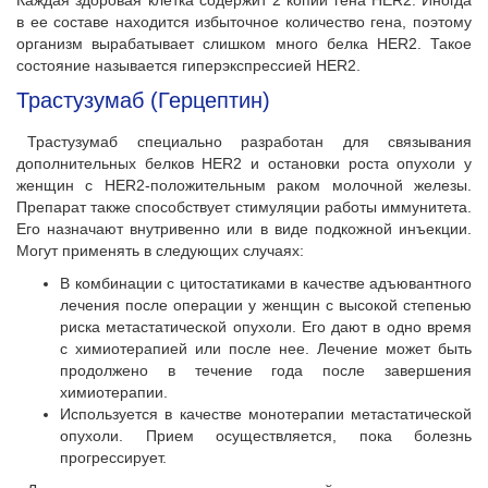
Каждая здоровая клетка содержит 2 копии гена HER2. Иногда
в ее составе находится избыточное количество гена, поэтому
организм вырабатывает слишком много белка HER2. Такое
состояние называется гиперэкспрессией HER2.
Трастузумаб (Герцептин)
Трастузумаб специально разработан для связывания
дополнительных белков HER2 и остановки роста опухоли у
женщин с HER2-положительным раком молочной железы.
Препарат также способствует стимуляции работы иммунитета.
Его назначают внутривенно или в виде подкожной инъекции.
Могут применять в следующих случаях:
В комбинации с цитостатиками в качестве адъювантного
лечения после операции у женщин с высокой степенью
риска метастатической опухоли. Его дают в одно время
с химиотерапией или после нее. Лечение может быть
продолжено в течение года после завершения
химиотерапии.
Используется в качестве монотерапии метастатической
опухоли. Прием осуществляется, пока болезнь
прогрессирует.