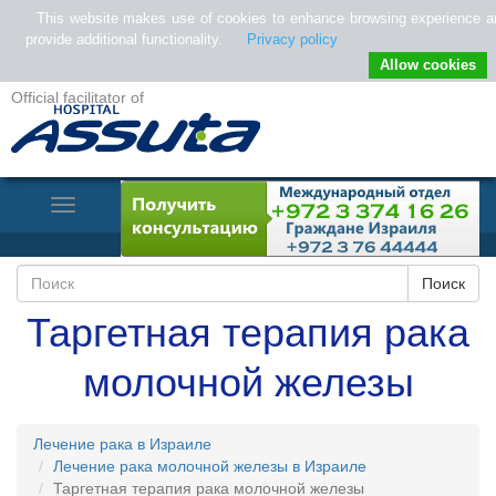
This website makes use of cookies to enhance browsing experience a
provide additional functionality.
Privacy policy
Allow cookies
Official facilitator of
Toggle
Navigation
Таргетная терапия рака
молочной железы
Лечение рака в Израиле
Лечение рака молочной железы в Израиле
Таргетная терапия рака молочной железы