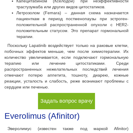
Капецитабином (Кселодой) при неэффективности
трастузумаба или других видов цитостатиков.
Летрозолом (Femara) – данная схема назначается
пациенткам в период постменопаузы при эстроген-
положительной распространенной опухоли с HER2-
положительным статусом. Это препарат гормональной
терапии.
Поскольку Lapatinib воздействует только на раковые клетки,
побочных эффектов меньше, чем после химиотерапии. Их
количество увеличивается, если подключают гормональную
терапию или лечение цитостатиками. Среди
распространенных нежелательных последствий лечения
отмечают потерю аппетита, тошноту, диарею, кожные
реакции, усталость и слабость, реже возникают проблемы с
сердцем или печенью.
Задать вопрос врачу
Everolimus (Afinitor)
Эверолимус (известен также под маркой Afinitor)