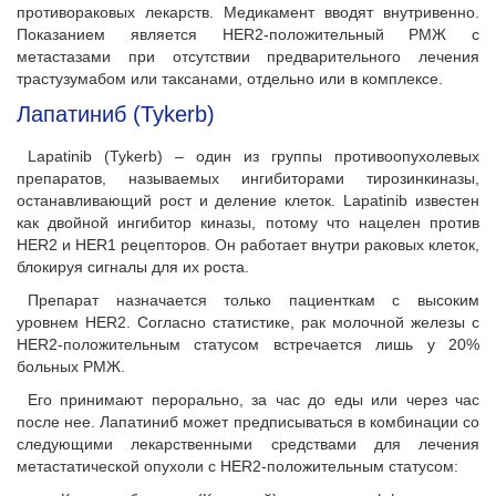
противораковых лекарств. Медикамент вводят внутривенно.
Показанием является HER2-положительный РМЖ с
метастазами при отсутствии предварительного лечения
трастузумабом или таксанами, отдельно или в комплексе.
Лапатиниб (Tykerb)
Lapatinib (Tykerb) – один из группы противоопухолевых
препаратов, называемых ингибиторами тирозинкиназы,
останавливающий рост и деление клеток. Lapatinib известен
как двойной ингибитор киназы, потому что нацелен против
HER2 и HER1 рецепторов. Он работает внутри раковых клеток,
блокируя сигналы для их роста.
Препарат назначается только пациенткам с высоким
уровнем HER2. Согласно статистике, рак молочной железы с
HER2-положительным статусом встречается лишь у 20%
больных РМЖ.
Его принимают перорально, за час до еды или через час
после нее. Лапатиниб может предписываться в комбинации со
следующими лекарственными средствами для лечения
метастатической опухоли с HER2-положительным статусом: