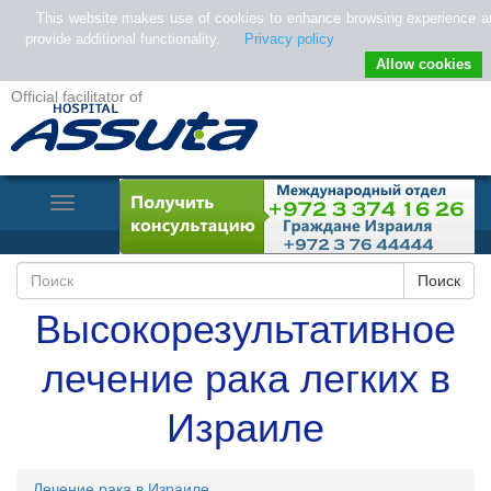
This website makes use of cookies to enhance browsing experience a
provide additional functionality.
Privacy policy
Allow cookies
Official facilitator of
Toggle
Navigation
Высокорезультативное
лечение рака легких в
Израиле
Лечение рака в Израиле