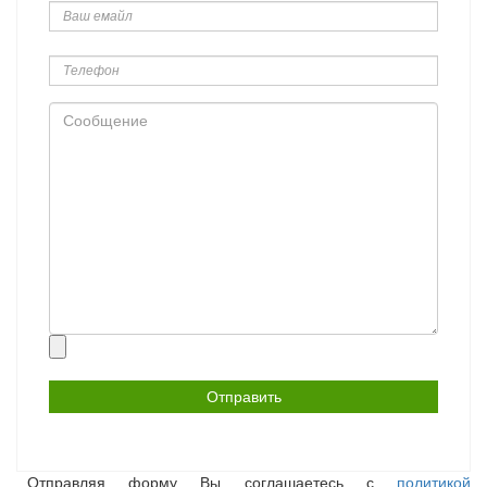
емайл
Телефон
Сообщение
Прикрепить
файл
Отправляя форму Вы соглашаетесь с
политикой