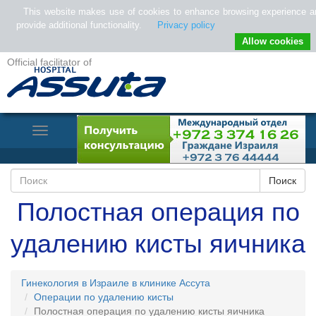
This website makes use of cookies to enhance browsing experience a
provide additional functionality.
Privacy policy
Allow cookies
Official facilitator of
Toggle
Navigation
Полостная операция по
удалению кисты яичника
Гинекология в Израиле в клинике Ассута
Операции по удалению кисты
Полостная операция по удалению кисты яичника