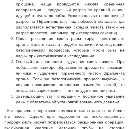
брюшина. Чаще проводится нижняя срединная
лапаротомия – продольный разрез по средней линии,
идущей от пупка до лобка. Реже используют поперечный
разрез по Пфанненштилю над лобковой областью, где
располагается естественная складка живота (такой же
разрез делается, например, при кесаревом сечении).
После разведения краёв раны хирург осматривает
органы малого таза на предмет наличия или отсутствия
патологических процессов, которые могли быть не
видны при ультразвуковом исследовании.
Главный этап операции – удаление кисты яичника. При
небольшом размере образования проводится резекция
яичника – удаление поражённого кистой фрагмента
органа. Если же патологический процесс выражен, и
яичник практически полностью замещён кистой, то
показана овариэктомия – полное удаление яичника.
Завершающий этап операции – послойное ушивание
раны с обязательной установкой временного дренажа.
Как правило, оперативное вмешательство длится не более
2-х часов. Однако при подозрении на злокачественную
природу кисты может потребоваться расширенная операция,
включающая удаление маточной трубы на стороне