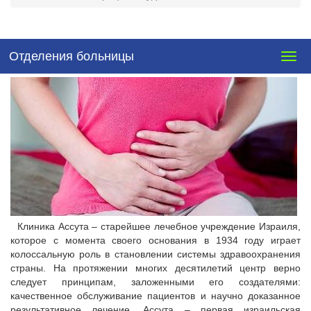
Отделения больницы
Togg
navig
Клиника Ассута – старейшее лечебное учреждение Израиля,
которое с момента своего основания в 1934 году играет
колоссальную роль в становлении системы здравоохранения
страны. На протяжении многих десятилетий центр верно
следует принципам, заложенными его создателями:
качественное обслуживание пациентов и научно доказанное
результативное лечение. Ассута – первая израильская