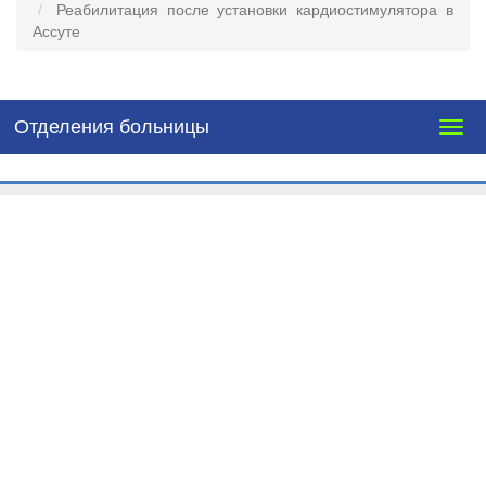
Реабилитация после установки кардиостимулятора в
Ассуте
Отделения больницы
Togg
navig