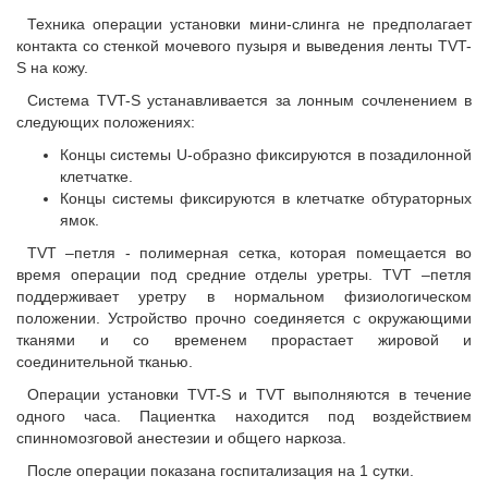
Техника операции установки мини-слинга не предполагает
контакта со стенкой мочевого пузыря и выведения ленты TVT-
S на кожу.
Система TVT-S устанавливается за лонным сочленением в
следующих положениях:
Концы системы U-образно фиксируются в позадилонной
клетчатке.
Концы системы фиксируются в клетчатке обтураторных
ямок.
TVT –петля - полимерная сетка, которая помещается во
время операции под средние отделы уретры. TVT –петля
поддерживает уретру в нормальном физиологическом
положении. Устройство прочно соединяется с окружающими
тканями и со временем прорастает жировой и
соединительной тканью.
Операции установки TVT-S и TVT выполняются в течение
одного часа. Пациентка находится под воздействием
спинномозговой анестезии и общего наркоза.
После операции показана госпитализация на 1 сутки.