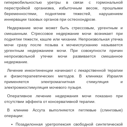
гипермобильностью уретры в связи с гормональной
перестройкой организма, избыточным весом, прошлыми
беременностями, поднятием тяжестей, нарушением
иннервации тазовых органов при остеохондрозе.
Недержание мочи может быть стрессовым, ургентным и
смешанным. Стрессовое недержание мочи возникает при
поднятии тяжести, кашле или чихании. Непроизвольная утечка
мочи сразу после позыва к мочеиспусканию называется
ургентным недержанием мочи. При совокупности причин
непроизвольной утечки мочи развивается смешанное
недержание.
Лечение инконтиненции начинают с лекарственной терапии
и физиотерапевтических методов. В клиниках Израиля
применяется электромагнитная стимуляция и
электромиостимуляция мочевого пузыря.
Оперативное лечение недержания мочи показано при
отсутствии эффекта от консервативной терапии.
В клинике Ассута выполняются петлевые (слинговые)
операции:
Позадилонная уретропексия свободной синтетической