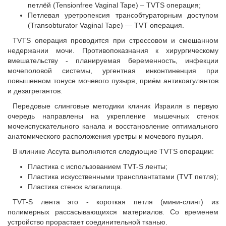
петлёй (Tensionfree Vaginal Tape) – TVTS операция;
Петлевая уретропексия трансобтураторным доступом
(Transobturator Vaginal Tape) — TVT операция.
TVTS операция проводится при стрессовом и смешанном
недержании мочи. Противопоказнания к хирургическому
вмешательству - планируемая беременность, инфекции
мочеполовой системы, ургентная инконтиненция при
повышенном тонусе мочевого пузыря, приём антикоагулянтов
и дезагрегантов.
Передовые слинговые методики
клиник Израиля
в первую
очередь направлены на укрепление мышечных стенок
мочеиспускательного канала и восстановление оптимального
анатомического расположения уретры и мочевого пузыря.
В клинике Ассута выполняются следующие TVTS операции:
Пластика с использованием TVT-S ленты;
Пластика искусственными трансплантатами (TVT петля);
Пластика стенок влагалища.
TVT-S лента это - короткая петля (мини-слинг) из
полимерных рассасывающихся материалов. Со временем
устройство прорастает соединительной тканью.