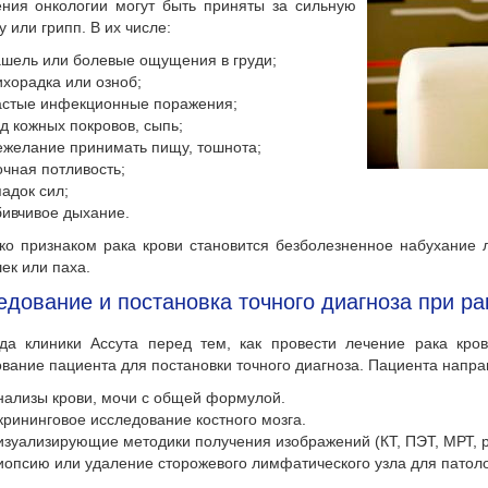
ния онкологии могут быть приняты за сильную
у или грипп. В их числе:
ашель или болевые ощущения в груди;
ихорадка или озноб;
астые инфекционные поражения;
уд кожных покровов, сыпь;
ежелание принимать пищу, тошнота;
очная потливость;
падок сил;
бивчивое дыхание.
ко признаком рака крови становится безболезненное набухание 
к или паха.
дование и постановка точного диагноза при ра
да клиники Ассута перед тем, как провести лечение рака кро
вание пациента для постановки точного диагноза. Пациента напра
нализы крови, мочи с общей формулой.
крининговое исследование костного мозга.
изуализирующие методики получения изображений (КТ, ПЭТ, МРТ, р
иопсию или удаление сторожевого лимфатического узла для патоло