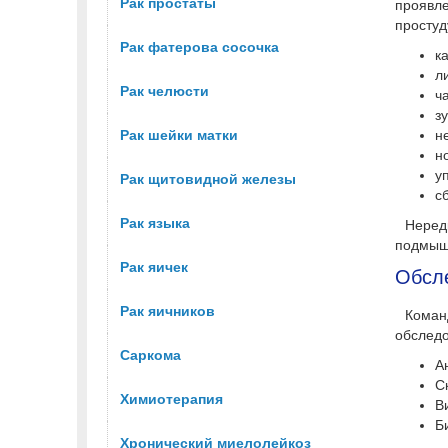
Рак простаты
проявле
простуд
Рак фатерова сосочка
к
л
Рак челюсти
ч
з
Рак шейки матки
н
н
у
Рак щитовидной железы
с
Рак языка
Неред
подмыше
Рак яичек
Обсле
Рак яичников
Коман
обследо
Саркома
А
С
Химиотерапия
В
Б
Хронический миелолейкоз