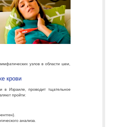
лимфатических узлов в области шеи,
ке крови
ви в Израиле, проводит тщательное
вляют пройти:
ентген).
гического анализа.