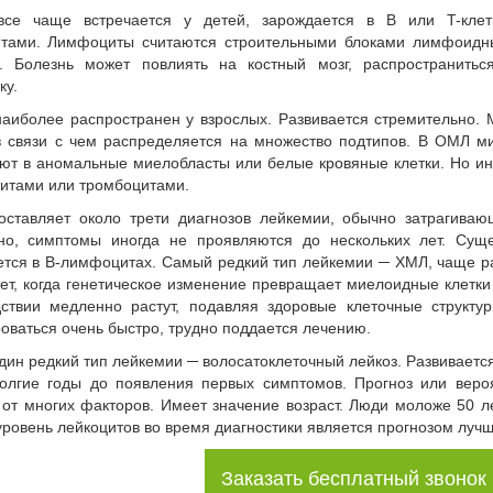
се чаще встречается у детей, зарождается в B или T-клет
итами. Лимфоциты считаются строительными блоками лимфоидн
у. Болезнь может повлиять на костный мозг, распространитьс
ку.
аиболее распространен у взрослых. Развивается стремительно. 
в связи с чем распределяется на множество подтипов. В ОМЛ м
ют в аномальные миелобласты или белые кровяные клетки. Но и
итами или тромбоцитами.
оставляет около трети диагнозов лейкемии, обычно затрагива
но, симптомы иногда не проявляются до нескольких лет. Сущ
тся в B-лимфоцитах. Самый редкий тип лейкемии ─ ХМЛ, чаще р
ет, когда генетическое изменение превращает миелоидные клетки
дствии медленно растут, подавляя здоровые клеточные структу
ваться очень быстро, трудно поддается лечению.
дин редкий тип лейкемии ─ волосатоклеточный лейкоз. Развиваетс
долгие годы до появления первых симптомов. Прогноз или веро
 от многих факторов. Имеет значение возраст. Люди моложе 50 
уровень лейкоцитов во время диагностики является прогнозом лучш
Заказать бесплатный звонок