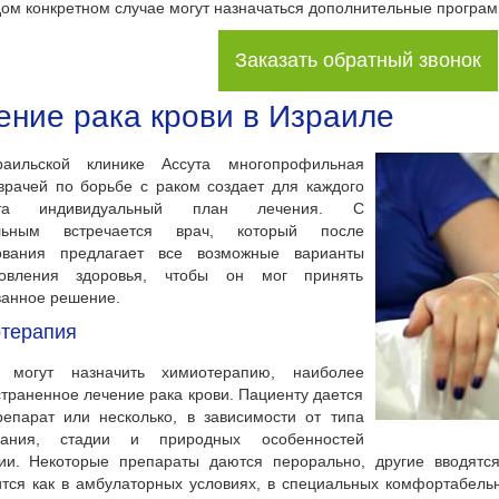
дом конкретном случае могут назначаться дополнительные програ
Заказать обратный звонок
ение рака крови в Израиле
аильской клинике Ассута многопрофильная
врачей по борьбе с раком создает для каждого
нта индивидуальный план лечения. С
льным встречается врач, который после
ования предлагает все возможные варианты
новления здоровья, чтобы он мог принять
ванное решение.
терапия
 могут назначить химиотерапию, наиболее
траненное лечение рака крови. Пациенту дается
епарат или несколько, в зависимости от типа
вания, стадии и природных особенностей
гии. Некоторые препараты даются перорально, другие вводятс
тся как в амбулаторных условиях, в специальных комфортабель