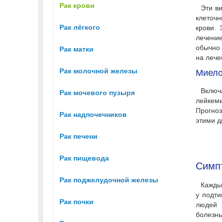
Рак крови
Эти ви
клеточн
Рак лёгкого
крови. 
лечени
обычно 
Рак матки
на лече
Рак молочной железы
Миело
Включ
Рак мочевого пузыря
лейкем
Прогноз
Рак надпочечников
этими д
Рак печени
Рак пищевода
Симп
Рак поджелудочной железы
Кажды
у подти
Рак почки
людей 
болезнь