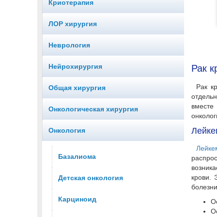
Криотерапия
ЛОР хирургия
Неврология
Нейрохирургия
Рак к
Рак к
Общая хирургия
отдельн
вместе
Онкологическая хирургия
онколог
Лейке
Онкология
Лейке
Базалиома
распрос
возника
крови. 
Детская онкология
болезни
Карциноид
О
О