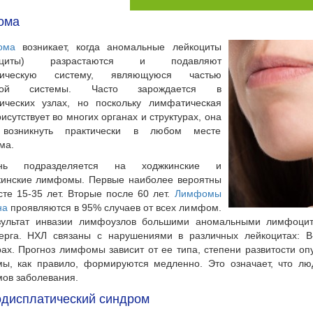
ома
ома
возникает, когда аномальные лейкоциты
оциты) разрастаются и подавляют
тическую систему, являющуюся частью
ной системы. Часто зарождается в
ических узлах, но поскольку лимфатическая
рисутствует во многих органах и структурах, она
возникнуть практически в любом месте
ма.
знь подразделяется на ходжкинские и
кинские лимфомы. Первые наиболее вероятны
сте 15-35 лет. Вторые после 60 лет.
Лимфомы
на
проявляются в 95% случаев от всех лимфом.
зультат инвазии лимфоузлов большими аномальными лимфоцит
ерга. НХЛ связаны с нарушениями в различных лейкоцитах: B-
рах. Прогноз лимфомы зависит от ее типа, степени развитости оп
ы, как правило, формируются медленно. Это означает, что лю
ов заболевания.
дисплатический синдром