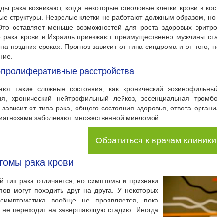
ды рака возникают, когда некоторые стволовые клетки крови в ко
ые структуры. Незрелые клетки не работают должным образом, но
Это оставляет меньше возможностей для роста здоровых эритро
е рака крови в Израиль приезжают преимущественно мужчины ст
на поздних сроках. Прогноз зависит от типа синдрома и от того, 
ние.
пролиферативные расстройства
ают такие сложные состояния, как хронический эозинофильный
ия, хронический нейтрофильный лейкоз, эссенциальная тромб
 зависит от типа рака, общего состояния здоровья, ответа орга
иагнозами заболевают множественной миеломой.
Обратиться к врачам клиники
томы рака крови
й тип рака отличается, но симптомы и признаки
пов могут походить друг на друга. У некоторых
симптоматика вообще не проявляется, пока
 не переходит на завершающую стадию. Иногда