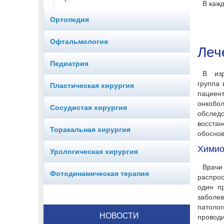
В каж
Ортопедия
Офтальмология
Леч
Педиатрия
В изр
группа 
Пластическая хирургия
пацие
онкобо
Сосудистая хирургия
обслед
восста
Торакальная хирургия
обосно
Химио
Урологическая хирургия
Врачи
Фотодинамическая терапия
распрос
один пр
заболе
патоло
НОВОСТИ
проводи