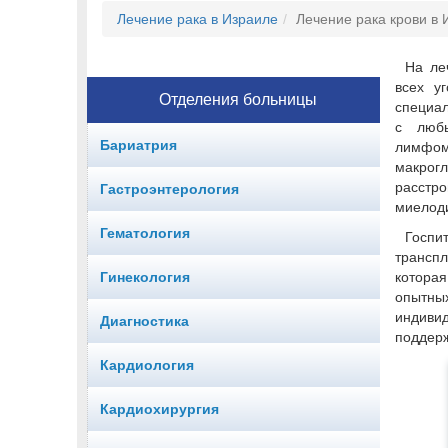
Лечение рака в Израиле
Лечение рака крови в 
На ле
всех у
Отделения больницы
специа
с любы
Бариатрия
лимф
макрогл
расстро
Гастроэнтерология
миелод
Гематология
Госп
трансп
Гинекология
котора
опытн
индиви
Диагностика
поддерж
Кардиология
Кардиохирургия