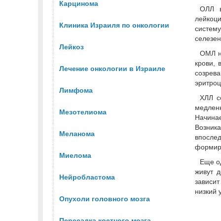
Карцинома
ОЛЛ в
лейкоц
Клиника Израиля по онкологии
систем
селезен
Лейкоз
ОМЛ н
крови, 
Лечение онкологии в Израиле
созрева
эритроц
Лимфома
ХЛЛ с
медлен
Мезотелиома
Начинае
Возника
Меланомa
впосле
формиро
Миелома
Еще о
живут 
Нейробластома
зависит
низкий 
Опухоли головного мозга
Пересадка костного мозга