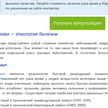
высокого качества. Узнайте стоимость лечения рака крови в Из
по указанным на сайте контактам.
Получить консультацию
рови ─ этиология болезни
рови представляет собой сложное семейство заболеваний, кажд
ые категории. Они влияют на то, как наши тела производят и ис
 как отдельный класс раковых заболеваний. В госпитале Ассу
ии.
мия
мия
является результатом быстрой репродукции аномаль
траненный тип рака крови у людей возрастной категории выше 
ет, когда атипичные лейкоциты костного мозга быстро размножа
Это ослабляет организм, делая человека склонным к инфекциям
, от ее формы. Существует четыре наиболее распространенных ти
стрый и хронический лимфоцитарный лейкоз (ОЛЛ, ХЛЛ).
стрый и хронический миелоидный лейкоз (ОМЛ, ХМЛ).