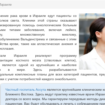
Израиле
чение рака крови в Израиле едут пациенты со
голков света. Клиники этой страны оказывают
лизированную помощь онкологическим больным
ми типами заболевания, включая лейкоз,
ому, множественную миелому,
обулинемию Вальденстрема и связанные с этим
йства крови, такие как апластическая анемия и
исплазия.
итали Израиля реализуют программу
лантации костного мозга (стволовых клеток),
я является одной из крупнейших и наиболее
ых в мире. Здесь разрабатываются
дуальные комплексные планы для всех категорий пациентов, пр
ки с учетом потребностей каждого онкобольного.
Частный госпиталь Ассута
является крупнейшим клиническим к
Ближнего Востока. Здесь ведут практику известные врачи Изра
доктора со всего мира. Мы гарантируем передовые методы диа
пациентам. Вас будут обследовать и лечить с соблюдением пр