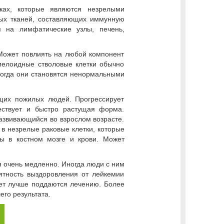
ках, которые являются незрелыми
ых тканей, составляющих иммунную
я на лимфатические узлы, печень,
Может повлиять на любой компонент
иелоидные стволовые клетки обычно
ногда они становятся ненормальными
ющих пожилых людей. Прогрессирует
ествует и быстро растущая форма.
азвивающийся во взрослом возрасте.
 в незрелые раковые клетки, которые
ры в костном мозге и крови. Может
я очень медленно. Иногда люди с ним
ятность выздоровления от лейкемии
лет лучше поддаются лечению. Более
его результата.