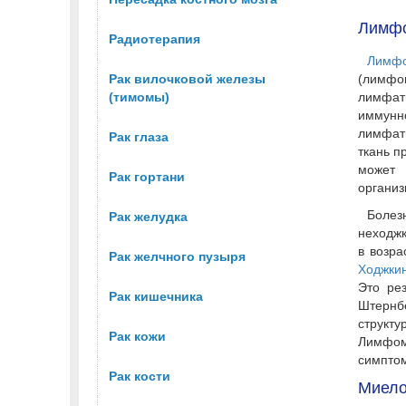
Лимф
Радиотерапия
Лимф
Рак вилочковой железы
(лимф
(тимомы)
лимфа
иммун
лимфат
Рак глаза
ткань п
может 
Рак гортани
организ
Боле
Рак желудка
неходж
в возра
Рак желчного пузыря
Ходжки
Это ре
Рак кишечника
Штернб
структу
Рак кожи
Лимфом
симптом
Рак кости
Миело