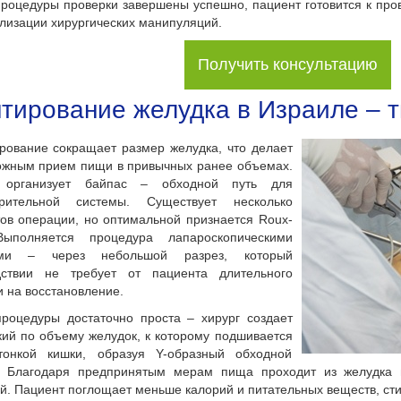
процедуры проверки завершены успешно, пациент готовится к про
лизации хирургических манипуляций.
Получить консультацию
тирование желудка в Израиле – 
рование сокращает размер желудка, что делает
ожным прием пищи в привычных ранее объемах.
 организует байпас – обходной путь для
рительной системы. Существует несколько
ов операции, но оптимальной признается Roux-
Выполняется процедура лапароскопическими
ами – через небольшой разрез, который
дствии не требует от пациента длительного
 на восстановление.
процедуры достаточно проста – хирург создает
ий по объему желудок, к которому подшивается
тонкой кишки, образуя Y-образный обходной
к. Благодаря предпринятым мерам пища проходит из желудка в
й. Пациент поглощает меньше калорий и питательных веществ, ст