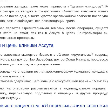
рование желудка также может привести к "демпинг-синдрому". К
 быстро из желудка в тонкую кишку. Симптомы включают тошноту
понос после еды, а также чувство чрезвычайной слабости после уп
ло, важно соблюдать все рекомендации врача.
вес теряется стремительными темпами после операции, существу
ся этого не стоит, так как в Ассуте в целях нейтрализации 
ментозные препараты.
 и цены клиники Ассута
ле известных экспертов Израиля в области хирургической коррекц
истов, как доктор Нир Васерберг, доктор Оснат Разиэль, професс
й находится в следующем диапазоне:
роведение операции по лапароскопическому ушиванию желудка с
ысячи долларов.
становка сдерживающего кольца с консультацией врача – 15 тысяч 
нки на операцию рассчитываются в индивидуальном порядке, 
стику, персональную подготовку к операции и другие процеду
ной ситуации.
вью с пациентом: «Я переосмыслила свою жиз