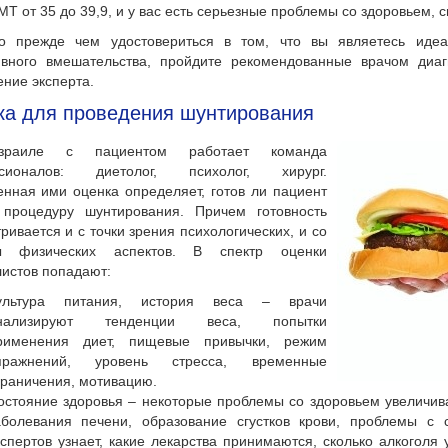
МТ от 35 до 39,9, и у вас есть серьезные проблемы со здоровьем, 
о прежде чем удостовериться в том, что вы являетесь иде
ивного вмешательства, пройдите рекомендованные врачом диаг
ние эксперта.
ка для проведения шунтирования
раиле с пациентом работает команда
сионалов: диетолог, психолог, хирург.
нная ими оценка определяет, готов ли пациент
 процедуру шунтирования. Причем готовность
ривается и с точки зрения психологических, и со
ы физических аспектов. В спектр оценки
истов попадают:
ультура питания, история веса – врачи
нализируют тенденции веса, попытки
рименения диет, пищевые привычки, режим
пражнений, уровень стресса, временные
граничения, мотивацию.
остояние здоровья – некоторые проблемы со здоровьем увеличива
аболевания печени, образование сгустков крови, проблемы с 
кспертов узнает, какие лекарства принимаются, сколько алкоголя 