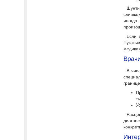
Шунти
слишком
иногда 
произош
Если 
Пугать
медика
Врачи
В чис
специал
границе
П
т
У
Расце
диагно
конкрет
Интер