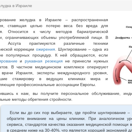
лудка в Израиле
рование желудка в Израиле – распространенная
ия, ставящая целью потерю веса без вреда для
ья. Относится к числу методов бариатрической
ии, ограничивающих объемы употребляемой пищи. В
ке Ассута практикуются различные техники
ческой коррекции
ожирения
. Шунтирование – одна из
ее популярных процедур. К ней обращаются, если
ирование
и
рукавная резекция
не принесли нужных
татов. В частном медицинском комплексе оперируют
 врачи Израиля, эксперты международного уровня,
дшие стажировку в ведущих клиниках мира и
вляющие профессиональные ассоциации Европы.
ившись к нам, вы получите персональное обслуживание, инд
ьные методы обретения стройности.
Если вы до сих пор выбираете, где пройти шунтирование –
обратите внимание на цены клиники. При аналогичном ур
сервиса, стандартов качества оказания медицинской помощи в
в среднем ниже на 30-40%, что является хорошей экономией д