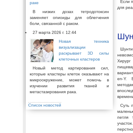
Если 
раке
для реа
В низких дозах тетродотоксин
заменяет опиоиды для облегчения
боли, связанной с раком.
27 марта 2026 г. 12:44
Шун
Новая техника
визуализации
Шунти
раскрывает 3D силы
невозм
клеточных кластеров
Хирург
пищева
Новый метод картирования сил,
вариант
которые кластеры клеток оказывают на
en-Y. 
микроокружение, может помочь в
метод
изучении развития тканей и
впосле
метастазирования рака.
времени
Список новостей
Суть 
маленьк
петля 
участо
перстно