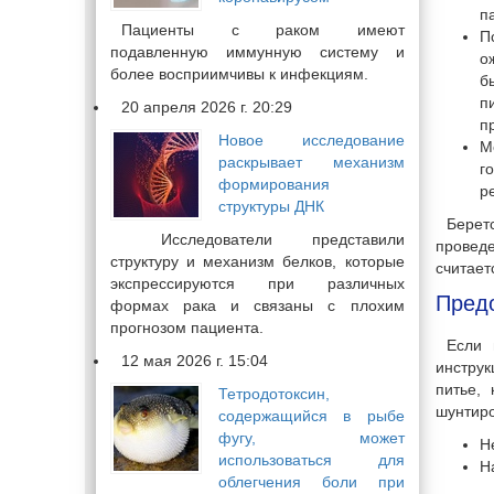
п
Пациенты с раком имеют
П
подавленную иммунную систему и
о
более восприимчивы к инфекциям.
б
п
20 апреля 2026 г. 20:29
п
Новое исследование
М
раскрывает механизм
г
формирования
р
структуры ДНК
Берет
Исследователи представили
провед
структуру и механизм белков, которые
считает
экспрессируются при различных
Пред
формах рака и связаны с плохим
прогнозом пациента.
Если 
12 мая 2026 г. 15:04
инструк
питье,
Тетродотоксин,
шунтиро
содержащийся в рыбе
фугу, может
Н
использоваться для
Н
облегчения боли при