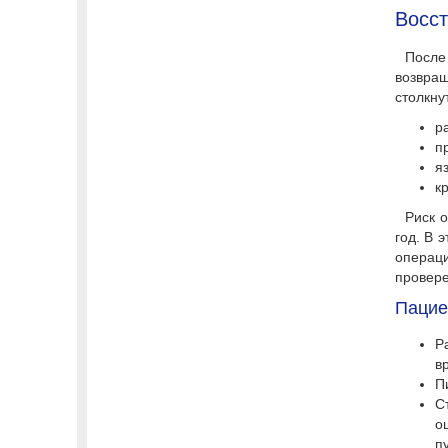
Восс
После
возвра
столкну
р
п
я
к
Риск 
год. В 
операц
провере
Пацие
Р
в
П
С
о
п