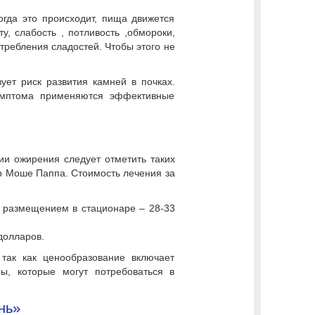
огда это происходит, пища движется
, слабость , потливость ,обмороки,
отребления сладостей. Чтобы этого не
ет риск развития камней в почках.
симптома применяются эффективные
ии ожирения следует отметить таких
ор Моше Паппа. Стоимость лечения за
 размещением в стационаре – 28-33
долларов.
так как ценообразование включает
ры, которые могут потребоваться в
нь»