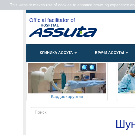
This website makes use of cookies to enhance browsing experience and 
Official facilitator of
КЛИНИКА АССУТА
ВРАЧИ АССУТЫ
Кардиохирургия
Шун