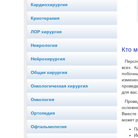
Кардиохирургия
Криотерапия
ЛОР хирургия
Неврология
Кто м
Нейрохирургия
Персп
всех. 
Общая хирургия
побочны
изменен
Онкологическая хирургия
проведе
для вас
Онкология
Прове
осложне
Ортопедия
Вместе 
может р
Офтальмология
П
И