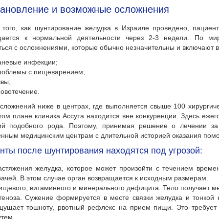
тановление и возможные осложнения
 того, как шунтирование желудка в Израиле проведено, пациент
щается к нормальной деятельности через 2-3 недели. По ми
ться с осложнениями, которые обычно незначительны и включают в
аневые инфекции;
роблемы с пищеварением;
звы;
ровотечение.
осложнений ниже в центрах, где выполняется свыше 100 хирургич
этом плане клиника Ассута находится вне конкуренции. Здесь еже
ий подобного рода. Поэтому, принимая решение о лечении за 
нным медицинским центрам с длительной историей оказания пом
нты после шунтирования находятся под угрозой:
астяжения желудка, которое может произойти с течением врем
рачей. В этом случае орган возвращается к исходным размерам.
ищевого, витаминного и минерального дефицита. Тело получает м
теноза. Сужение формируется в месте связки желудка и тонкой к
щущает тошноту, рвотный рефлекс на прием пищи. Это требует
утем.