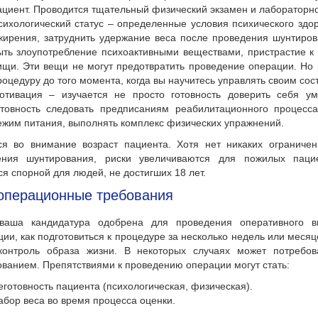
ациент. Проводится тщательный физический экзамен и лабораторно
сихологический статус – определенные условия психического здор
жирения, затруднить удержание веса после проведения шунтиров
ыть злоупотребление психоактивными веществами, пристрастие к
ищи. Эти вещи не могут предотвратить проведение операции. Но 
роцедуру до того момента, когда вы научитесь управлять своим сос
отивация – изучается не просто готовность доверить себя у
отовность следовать предписаниям реабилитационного процесс
ежим питания, выполнять комплекс физических упражнений.
ся во внимание возраст пациента. Хотя нет никаких ограниче
ения шунтирования, риски увеличиваются для пожилых пацие
ся спорной для людей, не достигших 18 лет.
операционные требования
ваша кандидатура одобрена для проведения оперативного вм
ции, как подготовиться к процедуре за несколько недель или меся
 контроль образа жизни. В некоторых случаях может потребов
ванием. Препятствиями к проведению операции могут стать:
еготовность пациента (психологическая, физическая).
абор веса во время процесса оценки.