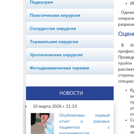
Педиатрия
И
Однак
Пластическая хирургия
операт
разреше
Сосудистая хирургия
Оцен
Торакальная хирургия
В Из
профес
Урологическая хирургия
Проведе
пройти
Фотодинамическая терапия
рассмат
сторон
специал
К
НОВОСТИ
а
п
10 марта 2026 г. 21:23
у
о
Опубликован первый
С
отчет о раковых
з
пациентах с
э
коронавирусом