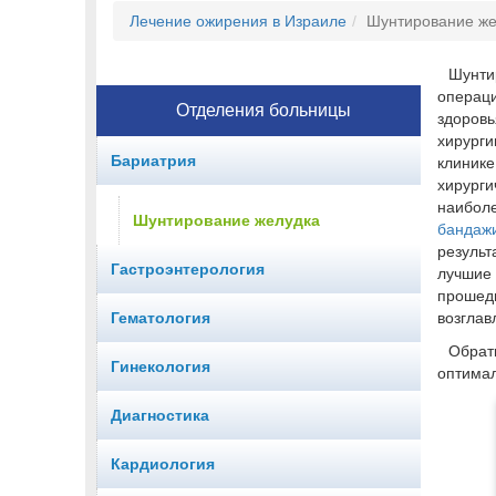
Лечение ожирения в Израиле
Шунтирование же
Шунти
операц
Отделения больницы
здоров
хирург
Бариатрия
клини
хирурги
наибол
Шунтирование желудка
бандаж
резуль
Гастроэнтерология
лучшие
проше
Гематология
возгла
Обрат
Гинекология
оптимал
Диагностика
Кардиология