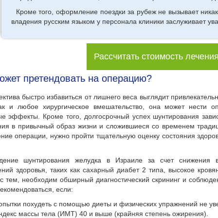
Кроме того, оформление поездки за рубеж не вызывает никак
владения русским языком у персонала клиники заслуживает ув
Рассчитать стоимость лечени
ожет претендовать на операцию?
ектива быстро избавиться от лишнего веса выглядит привлекатель
Как и любое хирургическое вмешательство, она может нести о
е эффекты. Кроме того, долгосрочный успех шунтирования завис
ия в привычный образ жизни и сложившиеся со временем традиц
ние операции, нужно пройти тщательную оценку состояния здоров
.
дение шунтирования желудка в Израиле за счет снижения в
ний здоровья, таких как сахарный диабет 2 типа, высокое кровя
с тем, необходим обширный диагностический скрининг и соблюд
екомендоваться, если:
опытки похудеть с помощью диеты и физических упражнений не ув
ндекс массы тела (ИМТ) 40 и выше (крайняя степень ожирения).