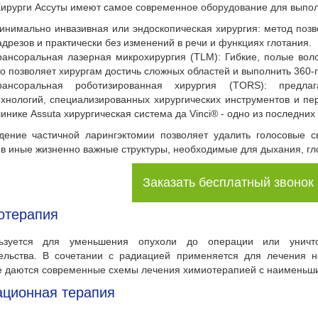
Хирурги Ассуты имеют самое современное оборудование для выполн
инимально инвазивная или эндоскопическая хирургия: метод позво
адрезов и практически без изменений в речи и функциях глотания.
рансоральная лазерная микрохирургия (TLM): Гибкие, полые вол
то позволяет хирургам достичь сложных областей и выполнить 360-
рансоральная роботизированная хирургия (TORS): предла
ехнологий, специализированных хирургических инструментов и п
линике Assuta хирургическая система да Vinci® - одно из последни
дение частичной ларингэктомии позволяет удалить голосовые 
в иные жизненно важные структуры, необходимые для дыхания, гл
Заказать бесплатный звонок
отерапия
ьзуется для уменьшения опухоли до операции или уничт
ельства. В сочетании с радиацией применяется для лечения н
 даются современные схемы лечения химиотерапией с наименьши
ационная терапия