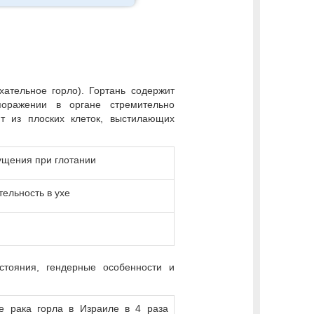
хательное горло). Гортань содержит
поражении в органе стремительно
т из плоских клеток, выстилающих
щения при глотании
тельность в ухе
тояния, гендерные особенности и
е рака горла в Израиле в 4 раза