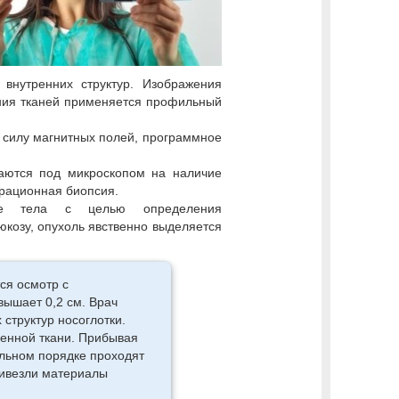
 внутренних структур. Изображения
ния тканей применяется профильный
силу магнитных полей, программное
ваются под микроскопом на наличие
ирационная биопсия.
ние тела с целью определения
юкозу, опухоль явственно выделяется
ся осмотр с
вышает 0,2 см. Врач
структур носоглотки.
ненной ткани. Прибывая
ельном порядке проходят
ривезли материалы