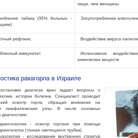
чаще, чем женщины
ребление табака (95% больных -
Злоупотребление алкоголе
ьщики)
отный рефлюкс
Воздействие вируса папилл
бленный иммунитет
Интенсивное воздейств
химических веществ
остика ракагорла в Израиле
остановки диагноза врач задает вопросы о
атике, истории болезни. Специалист проводит
ский осмотр горла, обращая внимание на
е лимфатические узлы. В числе основных
 диагностики:
арингоскопия - осмотр гортани при помощи
арингоскопа (тонкая светящаяся трубка).
ндоскопия - исследование внутренних структур