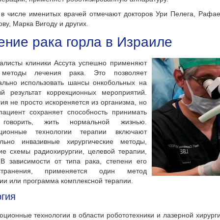
 в числе именитых врачей отмечают докторов Ури Пелега, Раф
ву, Марка Вигоду и других.
ение рака горла в Израиле
алисты клиники Ассута успешно применяют
методы лечения рака. Это позволяет
ально использовать шансы онкобольных на
ый результат коррекционных мероприятий.
ия не просто искореняется из организма, но
пациент сохраняет способность принимать
 говорить, жить нормальной жизнью.
ционные технологии терапии включают
льно инвазивные хирургические методы,
ие схемы радиохирургии, целевой терапии,
 В зависимости от типа рака, степени его
остранения, применяется один метод
ии или программа комплексной терапии.
гия
юционные технологии в области робототехники и лазерной хирурги