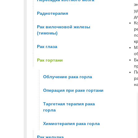
э
у
Радиотерапия
д
К
Рак вилочковой железы
р
(тимомы)
п
к
Рак глаза
М
о
Б
Рак гортани
п
П
Облучение рака горла
р
н
Операция при раке гортани
Таргетная терапия рака
горла
Химиотерапия рака горла
Рак желудка