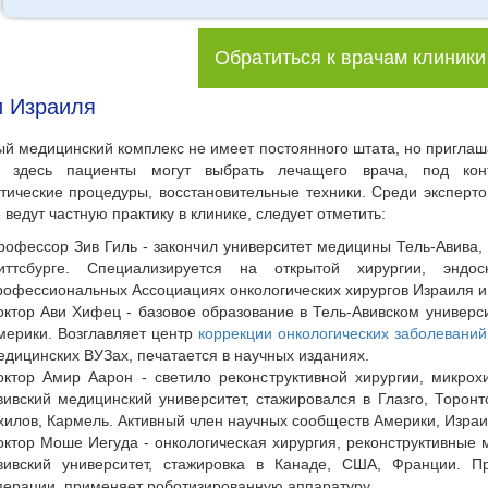
Обратиться к врачам клиники
и Израиля
ый медицинский комплекс не имеет постоянного штата, но приглаш
 здесь пациенты могут выбрать лечащего врача, под конт
тические процедуры, восстановительные техники. Среди эксперто
 ведут частную практику в клинике, следует отметить:
рофессор Зив Гиль - закончил университет медицины Тель-Авива,
иттсбурге. Специализируется на открытой хирургии, эндос
рофессиональных Ассоциациях онкологических хирургов Израиля 
октор Ави Хифец - базовое образование в Тель-Авивском универси
мерики. Возглавляет центр
коррекции онкологических заболевани
едицинских ВУЗах, печатается в научных изданиях.
октор Амир Аарон - светило реконструктивной хирургии, микрохи
вивский медицинский университет, стажировался в Глазго, Торонт
хилов, Кармель. Активный член научных сообществ Америки, Израи
октор Моше Иегуда - онкологическая хирургия, реконструктивные 
вивский университет, стажировка в Канаде, США, Франции. Пр
перации, применяет роботизированную аппаратуру.