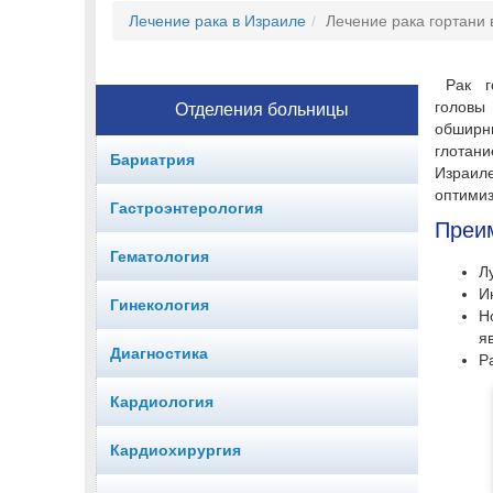
Лечение рака в Израиле
Лечение рака гортани 
Рак г
головы
Отделения больницы
обширны
глотан
Бариатрия
Израил
оптимиз
Гастроэнтерология
Преим
Гематология
Л
И
Гинекология
Н
я
Диагностика
Р
Кардиология
Кардиохирургия