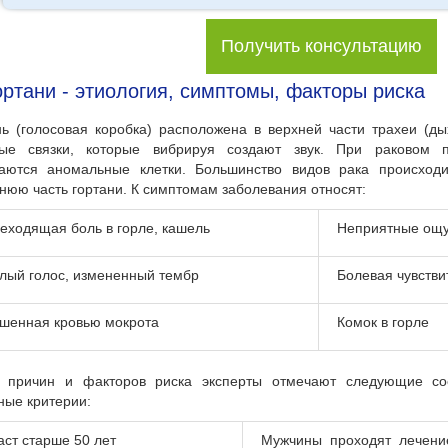
Получить консультацию
ортани - этиология, симптомы, факторы риска
нь (голосовая коробка) расположена в верхней части трахеи (ды
вые связки, которые вибрируя создают звук. При раковом 
таются аномальные клетки. Большинство видов рака происходи
нюю часть гортани. К симптомам заболевания относят:
еходящая боль в горле, кашель
Неприятные ощу
лый голос, измененный тембр
Болевая чувстви
шенная кровью мокрота
Комок в горле
 причин и факторов риска эксперты отмечают следующие сос
ные критерии:
аст старше 50 лет
Мужчины проходят лечени