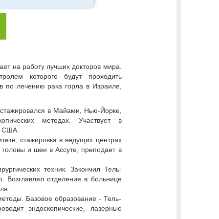
ает на работу лучших докторов мира.
ролем которого будут проходить
в по лечению рака горла в Израиле,
 стажировался в Майами, Нью-Йорке,
копических методах. Участвует в
и США.
тете, стажировка в ведущих центрах
й
головы и шеи в Ассуте, преподает в
рургических техник. Закончил Тель-
о. Возглавлял отделения в больнице
ля.
методы. Базовое образование - Тель-
оводит эндоскопические, лазерные