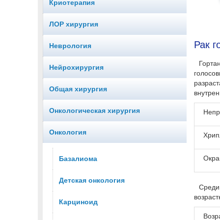
Криотерапия
ЛОР хирургия
Рак г
Неврология
Горта
Нейрохирургия
голосо
разрас
Общая хирургия
внутрен
Онкологическая хирургия
Непр
Онкология
Хрип
Окра
Базалиома
Детская онкология
Среди
возраст
Карциноид
Возр