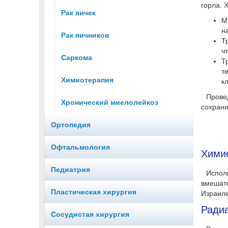
горла. 
Рак яичек
М
н
Рак яичников
Т
ч
Саркома
Т
т
Химиотерапия
к
Прове
Хронический миелолейкоз
сохрани
Ортопедия
Офтальмология
Хими
Педиатрия
Испол
вмешат
Пластическая хирургия
Израиле
Ради
Сосудистая хирургия