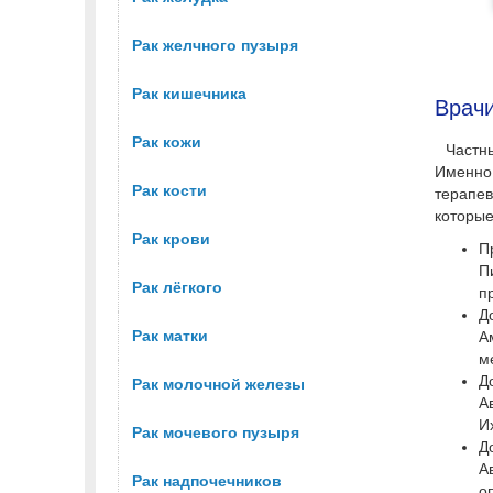
Рак желчного пузыря
Рак кишечника
Врач
Рак кожи
Частн
Именно
Рак кости
терапев
которые
Рак крови
П
П
Рак лёгкого
п
Д
Рак матки
А
м
Д
Рак молочной железы
А
И
Рак мочевого пузыря
Д
А
Рак надпочечников
о