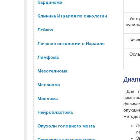
Карцинома
Клиника Израиля по онкологии
Упот
курил
Лейкоз
Кисл
Лечение онкологии в Израиле
Осла
Лимфома
Мезотелиома
Диагн
Меланомa
Для п
симптом
Миелома
физиче
опухши
Нейробластома
методов
Л
Опухоли головного мозга
л
Э
Пересадка костного мозга