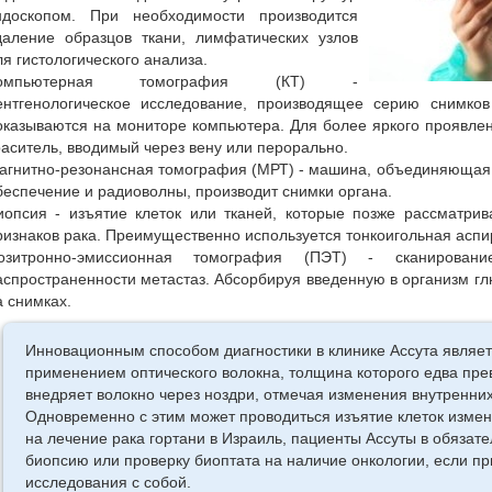
ндоскопом. При необходимости производится
даление образцов ткани, лимфатических узлов
ля гистологического анализа.
омпьютерная томография (КТ) -
ентгенологическое исследование, производящее серию снимков
оказываются на мониторе компьютера. Для более яркого проявле
раситель, вводимый через вену или перорально.
агнитно-резонансная томография (МРТ) - машина, объединяющая 
беспечение и радиоволны, производит снимки органа.
иопсия - изъятие клеток или тканей, которые позже рассматри
ризнаков рака. Преимущественно используется тонкоигольная асп
озитронно-эмиссионная томография (ПЭТ) - сканирова
аспространенности метастаз. Абсорбируя введенную в организм гл
а снимках.
Инновационным способом диагностики в клинике Ассута являет
применением оптического волокна, толщина которого едва пре
внедряет волокно через ноздри, отмечая изменения внутренних 
Одновременно с этим может проводиться изъятие клеток изме
на лечение рака гортани в Израиль, пациенты Ассуты в обязат
биопсию или проверку биоптата на наличие онкологии, если п
исследования с собой.