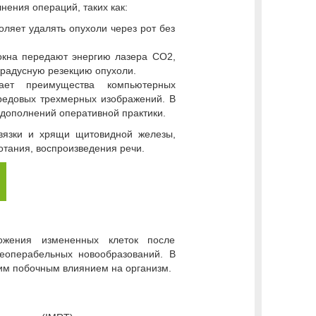
ения операций, таких как:
ляет удалять опухоли через рот без
окна передают энергию лазера CO2,
градусную резекцию опухоли.
гает преимущества компьютерных
ередовых трехмерных изображений. В
х дополнений оперативной практики.
связки и хрящи щитовидной железы,
отания, воспроизведения речи.
ожения измененных клеток после
еоперабельных новообразований. В
м побочным влиянием на организм.