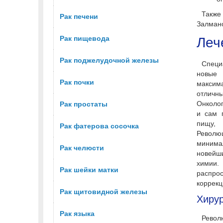
Также
Рак печени
Залмано
Рак пищевода
Леч
Рак поджелудочной железы
Специ
новые 
Рак почки
максим
отличн
Онколог
Рак простаты
и сам 
пищу,
Рак фатерова сосочка
Револю
минима
Рак челюсти
новейш
химии.
Рак шейки матки
распр
коррекц
Рак щитовидной железы
Хирур
Рак языка
Револ