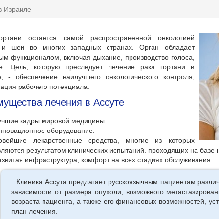
в Израиле
ортани остается самой распространенной онкологией
 и шеи во многих западных странах. Орган обладает
м функционалом, включая дыхание, производство голоса,
ие. Цель, которую преследует лечение рака гортани в
е, - обеспечение наилучшего онкологического контроля,
ация рабочего потенциала.
ущества лечения в Ассуте
учшие кадры мировой медицины.
нновационное оборудование.
овейшие лекарственные средства, многие из которых
вляются результатом клинических испытаний, проходящих на базе 
азвитая инфраструктура, комфорт на всех стадиях обслуживания.
Клиника Ассута предлагает русскоязычным пациентам разли
зависимости от размера опухоли, возможного метастазирован
возраста пациента, а также его финансовых возможностей, ус
план лечения.