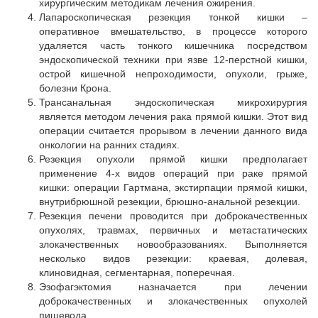
хирургическим методикам лечения ожирения.
Лапароскопическая резекция тонкой кишки –
оперативное вмешательство, в процессе которого
удаляется часть тонкого кишечника посредством
эндоскопической техники при язве 12-перстной кишки,
острой кишечной непроходимости, опухоли, грыже,
болезни Крона.
Трансанальная эндоскопическая микрохирургия
является методом лечения рака прямой кишки. Этот вид
операции считается прорывом в лечении данного вида
онкологии на ранних стадиях.
Резекция опухоли прямой кишки предполагает
применение 4-х видов операций при раке прямой
кишки: операции Гартмана, экстирпации прямой кишки,
внутрибрюшной резекции, брюшно-анальной резекции.
Резекция печени проводится при доброкачественных
опухолях, травмах, первичных и метастатических
злокачественных новообразованиях. Выполняется
несколько видов резекции: краевая, долевая,
клиновидная, сегментарная, поперечная.
Эзофагэктомия назначается при лечении
доброкачественных и злокачественных опухолей
пищевода.