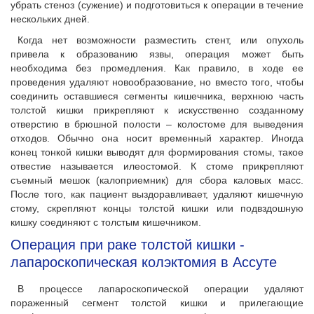
убрать стеноз (сужение) и подготовиться к операции в течение
нескольких дней.
Когда нет возможности разместить стент, или опухоль
привела к образованию язвы, операция может быть
необходима без промедления. Как правило, в ходе ее
проведения удаляют новообразование, но вместо того, чтобы
соединить оставшиеся сегменты кишечника, верхнюю часть
толстой кишки прикрепляют к искусственно созданному
отверстию в брюшной полости – колостоме для выведения
отходов. Обычно она носит временный характер. Иногда
конец тонкой кишки выводят для формирования стомы, такое
отвестие называется илеостомой. К стоме прикрепляют
съемный мешок (калоприемник) для сбора каловых масс.
После того, как пациент выздоравливает, удаляют кишечную
стому, скрепляют концы толстой кишки или подвздошную
кишку соединяют с толстым кишечником.
Операция при раке толстой кишки -
лапароскопическая колэктомия в Ассуте
В процессе лапароскопической операции удаляют
пораженный сегмент толстой кишки и прилегающие