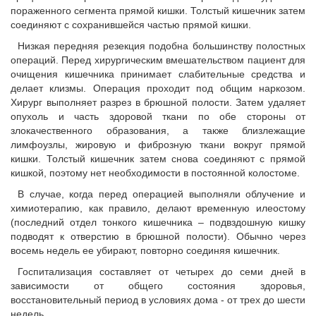
пораженного сегмента прямой кишки. Толстый кишечник затем
соединяют с сохранившейся частью прямой кишки.
Низкая передняя резекция подобна большинству полостных
операций. Перед хирургическим вмешательством пациент для
очищения кишечника принимает слабительные средства и
делает клизмы. Операция проходит под общим наркозом.
Хирург выполняет разрез в брюшной полости. Затем удаляет
опухоль и часть здоровой ткани по обе стороны от
злокачественного образования, а также близлежащие
лимфоузлы, жировую и фиброзную ткани вокруг прямой
кишки. Толстый кишечник затем снова соединяют с прямой
кишкой, поэтому нет необходимости в постоянной колостоме.
В случае, когда перед операцией выполняли облучение и
химиотерапию, как правило, делают временную илеостому
(последний отдел тонкого кишечника – подвздошную кишку
подводят к отверстию в брюшной полости). Обычно через
восемь недель ее убирают, повторно соединяя кишечник.
Госпитализация составляет от четырех до семи дней в
зависимости от общего состояния здоровья,
восстановительный период в условиях дома - от трех до шести
недель.