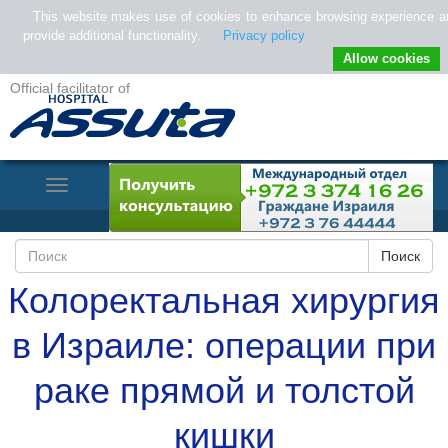
This website makes use of cookies to enhance browsing experience a
provide additional functionality.
Privacy policy
Allow cookies
Official facilitator of
Toggle
Navigation
Колоректальная хирургия
в Израиле: операции при
раке прямой и толстой
кишки