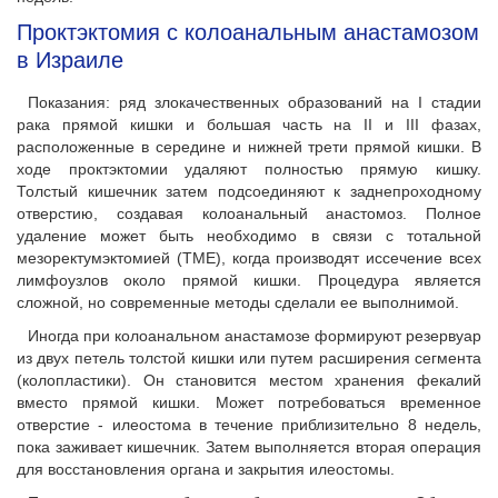
Проктэктомия с колоанальным анастамозом
в Израиле
Показания: ряд злокачественных образований на I стадии
рака прямой кишки и большая часть на II и III фазах,
расположенные в середине и нижней трети прямой кишки. В
ходе проктэктомии удаляют полностью прямую кишку.
Толстый кишечник затем подсоединяют к заднепроходному
отверстию, создавая колоанальный анастомоз. Полное
удаление может быть необходимо в связи с тотальной
мезоректумэктомией (TME), когда производят иссечение всех
лимфоузлов около прямой кишки. Процедура является
сложной, но современные методы сделали ее выполнимой.
Иногда при колоанальном анастамозе формируют резервуар
из двух петель толстой кишки или путем расширения сегмента
(колопластики). Он становится местом хранения фекалий
вместо прямой кишки. Может потребоваться временное
отверстие - илеостома в течение приблизительно 8 недель,
пока заживает кишечник. Затем выполняется вторая операция
для восстановления органа и закрытия илеостомы.