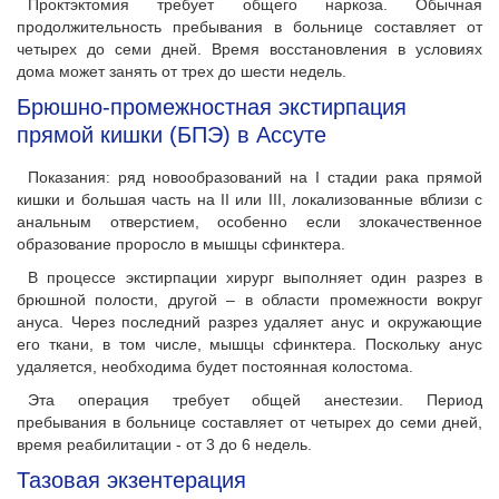
Проктэктомия требует общего наркоза. Обычная
продолжительность пребывания в больнице составляет от
четырех до семи дней. Время восстановления в условиях
дома может занять от трех до шести недель.
Брюшно-промежностная экстирпация
прямой кишки (БПЭ) в Ассуте
Показания: ряд новообразований на I стадии рака прямой
кишки и большая часть на II или III, локализованные вблизи с
анальным отверстием, особенно если злокачественное
образование проросло в мышцы сфинктера.
В процессе экстирпации хирург выполняет один разрез в
брюшной полости, другой – в области промежности вокруг
ануса. Через последний разрез удаляет анус и окружающие
его ткани, в том числе, мышцы сфинктера. Поскольку анус
удаляется, необходима будет постоянная колостома.
Эта операция требует общей анестезии. Период
пребывания в больнице составляет от четырех до семи дней,
время реабилитации - от 3 до 6 недель.
Тазовая экзентерация