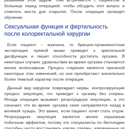
решением этой задачи. Они встречаются с пациентом в
больнице перед операцией, чтобы обсудить этот вопрос и
отметить места для открытия. После операции проводят
обучение.
Сексуальная функция и фертильность
после колоректальной хирургии
Если пациент – мужчина, то брюшно-промежностная
экстирпация прямой кишки приведет к эректильной
дисфункции и лишит способности достигать оргазма. В
некоторых случаях удовольствие во время оргазма становится
менее интенсивным. Процесс старения является причиной
некоторых этих изменений, но они приобретают значительно
более тяжелый характер после операции.
Данный вид хирургии повреждает нервы, контролирующие
процесс эякуляции, что приводит к оргазму без спермы.
Иногда операция вызывает ретроградную эякуляцию, а это
означает, что во время оргазма семя направляется назад в
мочевой пузырь. Это важно, если пациент хочет стать отцом.
Ретроградная эякуляция является менее серьезным
побочным эффектом, потому что специалисты по бесплодию
способны часто восстановить клетки спермы, извлеченные из