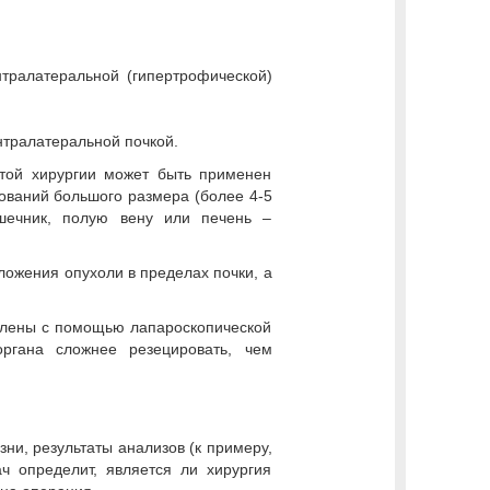
нтралатеральной (гипертрофической)
нтралатеральной почкой.
ытой хирургии может быть применен
ований большого размера (более 4-5
ишечник, полую вену или печень –
ложения опухоли в пределах почки, а
далены с помощью лапароскопической
ргана сложнее резецировать, чем
зни, результаты анализов (к примеру,
ч определит, является ли хирургия