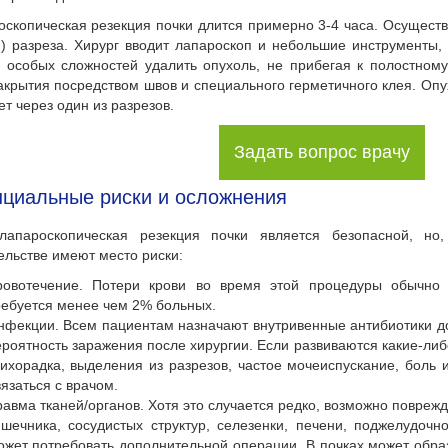
оскопическая резекция почки длится примерно 3-4 часа. Осуществ
) разреза. Хирург вводит лапароскоп и небольшие инструменты, 
 особых сложностей удалить опухоль, не прибегая к полостному
акрытия посредством швов и специального герметичного клея. Оп
ет через один из разрезов.
Задать вопрос врачу
циальные риски и осложнения
лапароскопическая резекция почки является безопасной, но
льстве имеют место риски:
ровотечение. Потери крови во время этой процедуры обычно 
ребуется менее чем 2% больных.
нфекции. Всем пациентам назначают внутривенные антибиотики д
ероятность заражения после хирургии. Если развиваются какие-ли
лихорадка, выделения из разрезов, частое мочеиспускание, боль 
вязаться с врачом.
равма тканей/органов. Хотя это случается редко, возможно повреж
ишечника, сосудистых структур, селезенки, печени, поджелудоч
ожет потребовать дополнительной операции. В почках может образ