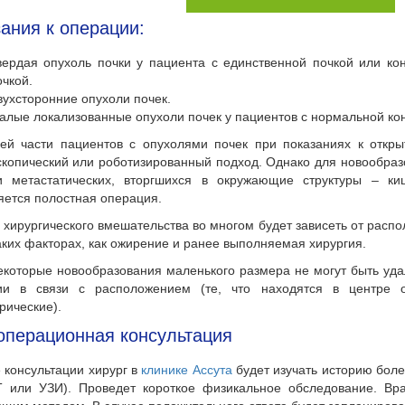
ания к операции:
вердая опухоль почки у пациента с единственной почкой или ко
очкой.
вухсторонние опухоли почек.
алые локализованные опухоли почек у пациентов с нормальной ко
ей части пациентов с опухолями почек при показаниях к откр
копический или роботизированный подход. Однако для новообраз
и метастатических, вторгшихся в окружающие структуры – к
ется полостная операция.
хирургического вмешательства во многом будет зависеть от распо
аких факторах, как ожирение и ранее выполняемая хирургия.
некоторые новообразования маленького размера не могут быть у
ии в связи с расположением (те, что находятся в центре о
ические).
перационная консультация
 консультации хирург в
клинике Ассута
будет изучать историю боле
Т или УЗИ). Проведет короткое физикальное обследование. Вра