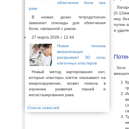
облегчения боли при
Лапар
раке
(5-12мм
В низких дозах тетродотоксин
ему без
заменяет опиоиды для облегчения
путем з
боли, связанной с раком.
и удаля
27 марта 2026 г. 12:44
Новая техника
визуализации
Потен
раскрывает 3D силы
клеточных кластеров
Хотя 
Новый метод картирования сил,
вмешате
которые кластеры клеток оказывают на
К
микроокружение, может помочь в
т
изучении развития тканей и
И
метастазирования рака.
в
(
Список новостей
с
Т
к
м