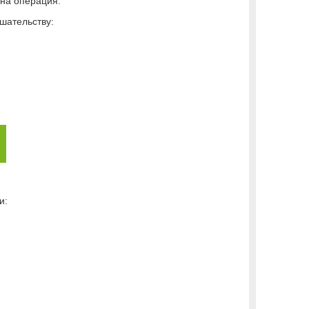
на операция.
шательству:
и: