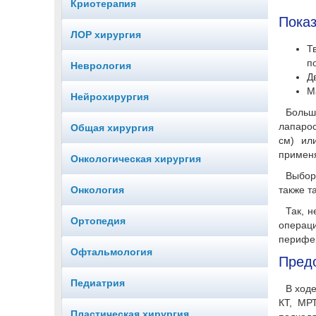
Криотерапия
Показ
ЛОР хирургия
Т
п
Неврология
Д
М
Нейрохирургия
Больш
лапарос
Общая хирургия
см) ил
применя
Онкологическая хирургия
Выбор 
Онкология
также т
Так, 
Ортопедия
операц
перифер
Офтальмология
Предо
Педиатрия
В ходе
КТ, МР
Пластическая хирургия