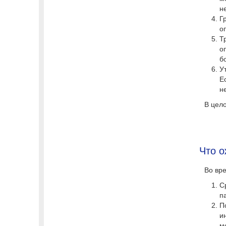
н
Г
о
Т
о
б
У
Е
н
В цело
Что о
Во вр
С
п
П
и
м