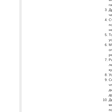
г
Д
ч
С
п
н
Т
у
М
о
р
Р
л
к
У
С
ч
д
д
Д
м
п