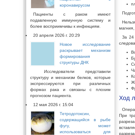
п
коронавирусом
Подгот
Пациенты с раком имеют
подавленную иммунную систему и
Нельз
более восприимчивы к инфекциям.
магния,
20 апреля 2026 г. 20:29
За 24
следова
Новое исследование
раскрывает механизм
В
формирования
Б
структуры ДНК
С
Ч
Исследователи представили
К
структуру и механизм белков, которые
Ж
экспрессируются при различных
Ф
формах рака и связаны с плохим
прогнозом пациента.
Ход л
12 мая 2026 г. 15:04
Опера
Тетродотоксин,
При тр
содержащийся в рыбе
разрез
фугу, может
вставля
использоваться для
разреза