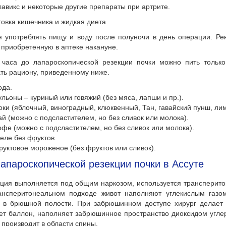
лавикс и некоторые другие препараты при артрите.
овка кишечника и жидкая диета
я употреблять пищу и воду после полуночи в день операции. Ре
 приобретенную в аптеке накануне.
 часа до лапароскопической резекции почки можно пить тольк
ть рациону, приведенному ниже.
ода.
ульоны – куриный или говяжий (без мяса, лапши и пр.).
оки (яблочный, виноградный, клюквенный, Тан, гавайский пунш, ли
ай (можно с подсластителем, но без сливок или молока).
офе (можно с подсластителем, но без сливок или молока).
еле без фруктов.
руктовое мороженое (без фруктов или сливок).
апароскопической резекции почки в Ассуте
ция выполняется под общим наркозом, используется трансперит
ансперитонеальном подходе живот наполняют углекислым газ
а в брюшной полости. При забрюшинном доступе хирург делает 
ет баллон, наполняет забрюшинное пространство диоксидом угле
 производит в области спины.