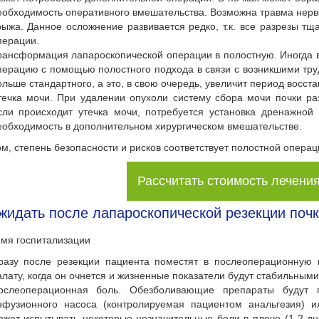
еобходимость оперативного вмешательства. Возможна травма нерв
рыжа. Данное осложнение развивается редко, т.к. все разрезы т
перации.
рансформация лапароскопической операции в полостную. Иногда 
перацию с помощью полостного подхода в связи с возникшими труд
ольше стандартного, а это, в свою очередь, увеличит период восст
течка мочи. При удалении опухоли систему сбора мочи почки ра
сли происходит утечка мочи, потребуется установка дренажной 
еобходимость в дополнительном хирургическом вмешательстве.
м, степень безопасности и рисков соответствует полостной операц
Рассчитать стоимость лечени
жидать после лапароскопической резекции поч
емя госпитализации
разу после резекции пациента поместят в послеоперационную 
алату, когда он очнется и жизненные показатели будут стабильными
ослеоперационная боль. Обезболивающие препараты будут 
нфузионного насоса (контролируемая пациентом анальгезия) и
ожет испытывать некоторые незначительные боли в плече (1-2 дня