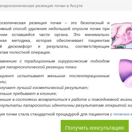
апароскопическая резекция почки в Ассуте
оскопическая резекция почки – это безопасный и
ивный способ удаления небольшой опухоли почки при
ении оставшейся части органа. Это минимально
вная методика, которая обеспечивает пациентам
й дискомфорт и результаты, соответствующие
атам полостной операции.
авнению с традиционным хирургическим подходом
ря лапароскопической резекции почки:
ациент испытывает меньшие послеоперационные
оли;
олучает лучший косметический результат;
еньше пребывает в клинике;
аньше в состоянии возвратиться к работе и повседневной жизни
езультаты лапароскопии идентичны результатам открытой хи
ция почки стала стандартной процедурой для пациентов с
почечно-
Получить консультацию