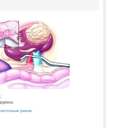
;
рургии.
клеточным раком
.