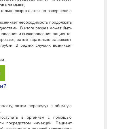
ов или мышц.
щательно закрываются по завершению
возникает необходимость продолжить
ностями. В итоге разрез может быть
ановления и выздоровления пациента.
зрезают, затем тщательно зашивают.
трубки. В редких случаях возникает
ии.
я
ки?
палату, затем переведут в обычную
.
поступать в организм с помощью
ли посредством инъекций. Пациент
), связанные с подачей углекислого