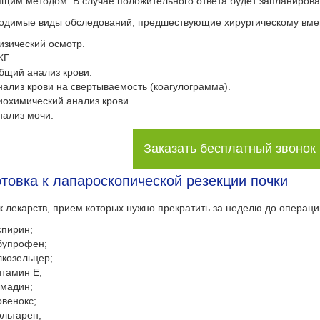
щим методом. В случае положительного ответа будет запланирова
одимые виды обследований, предшествующие хирургическому вме
изический осмотр.
КГ.
бщий анализ крови.
нализ крови на свертываемость (коагулограмма).
иохимический анализ крови.
нализ мочи.
Заказать бесплатный звонок
товка к лапароскопической резекции почки
 лекарств, прием которых нужно прекратить за неделю до операци
спирин;
бупрофен;
лкозельцер;
итамин Е;
умадин;
овенокс;
ольтарен;