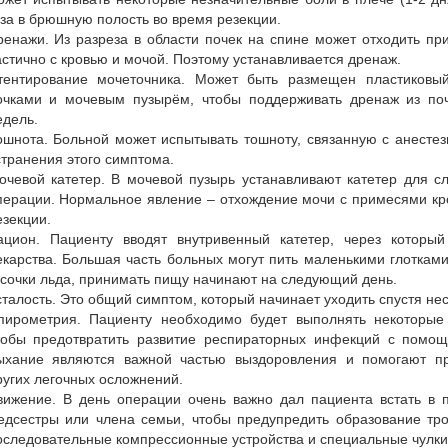
аза в брюшную полость во время резекции.
ренажи. Из разреза в области почек на спине может отходить при
астично с кровью и мочой. Поэтому устанавливается дренаж.
тентирование мочеточника. Может быть размещен пластиковы
очками и мочевым пузырём, чтобы поддерживать дренаж из поч
едель.
ошнота. Больной может испытывать тошноту, связанную с анестез
странения этого симптома.
очевой катетер. В мочевой пузырь устанавливают катетер для с
перации. Нормальное явление – отхождение мочи с примесями кро
езекции.
ацион. Пациенту вводят внутривенный катетер, через который
екарства. Большая часть больных могут пить маленькими глотками
усочки льда, принимать пищу начинают на следующий день.
сталость. Это общий симптом, который начинает уходить спустя нес
пирометрия. Пациенту необходимо будет выполнять некоторые
тобы предотвратить развитие респираторных инфекций с помощ
ыхание являются важной частью выздоровления и помогают пр
ругих легочных осложнений.
вижение. В день операции очень важно дал пациента встать в 
едсестры или члена семьи, чтобы предупредить образование тро
оследовательные компрессионные устройства и специальные чулки