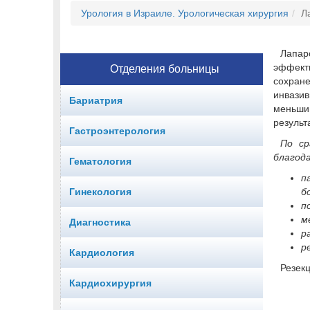
Урология в Израиле. Урологическая хирургия
Л
Лапар
эффект
Отделения больницы
сохран
инвази
Бариатрия
меньши
результ
Гастроэнтерология
По ср
благода
Гематология
п
Гинекология
б
п
м
Диагностика
р
р
Кардиология
Резек
Кардиохирургия