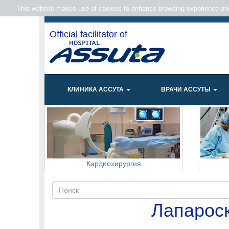
This website makes use of cookies to enhance browsing experience and 
Official facilitator of
КЛИНИКА АССУТА
ВРАЧИ АССУТЫ
Кардиохирургия
Лапароск