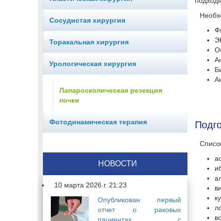
подходя
Необх
Сосудистая хирургия
Ф
Э
Торакальная хирургия
О
А
Урологическая хирургия
Б
А
Лапароскопическая резекция
почки
Фотодинамическая терапия
Подго
Список
а
НОВОСТИ
и
а
10 марта 2026 г. 21:23
в
к
Опубликован первый
л
отчет о раковых
в
пациентах с