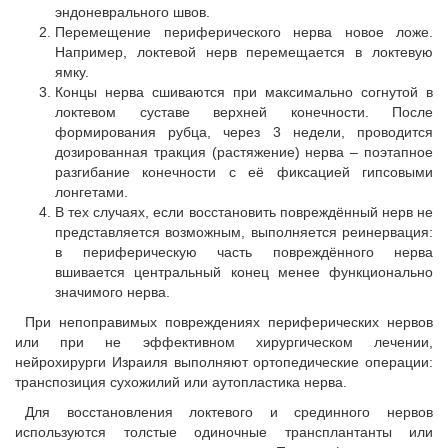
эндоневрального швов.
Перемещение периферического нерва новое ложе.
Например, локтевой нерв перемещается в локтевую
ямку.
Концы нерва сшиваются при максимально согнутой в
локтевом суставе верхней конечности. После
формирования рубца, через 3 недели, проводится
дозированная тракция (растяжение) нерва – поэтапное
разгибание конечности с её фиксацией гипсовыми
лонгетами.
В тех случаях, если восстановить повреждённый нерв не
представляется возможным, выполняется реинервация:
в периферическую часть повреждённого нерва
вшивается центральный конец менее функционально
значимого нерва.
При непоправимых повреждениях периферических нервов
или при не эффективном хирургическом лечении,
нейрохирурги Израиля выполняют ортопедические операции:
транспозиция сухожилий или аутопластика нерва.
Для восстановления локтевого и срединного нервов
используются толстые одиночные трансплантанты или