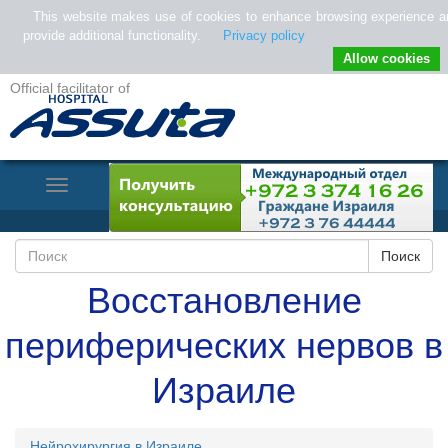
This website makes use of cookies to enhance browsing experience a
provide additional functionality.
Privacy policy
Allow cookies
Official facilitator of
Toggle
Navigation
Восстановление
периферических нервов в
Израиле
Нейрохирургия в Израиле