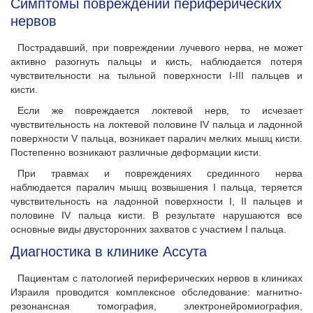
Симптомы повреждений периферических
нервов
Пострадавший, при повреждении лучевого нерва, не может
активно разогнуть пальцы и кисть, наблюдается потеря
чувствительности на тыльной поверхности І-ІІІ пальцев и
кисти.
Если же повреждается локтевой нерв, то исчезает
чувствительность на локтевой половине IV пальца и ладонной
поверхности V пальца, возникает паралич мелких мышц кисти.
Постепенно возникают различные деформации кисти.
При травмах и повреждениях срединного нерва
наблюдается паралич мышц возвышения І пальца, теряется
чувствительность на ладонной поверхности I, II пальцев и
половине IV пальца кисти. В результате нарушаются все
основные виды двусторонних захватов с участием І пальца.
Диагностика в клинике Ассута
Пациентам с патологией периферических нервов в клиниках
Израиля проводится комплексное обследование: магнитно-
резонансная томография, электронейромиография,