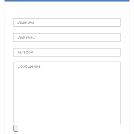
Ваше
имя
Ваш
емайл
Телефон
Сообщение
Прикрепить
файл