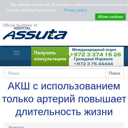
This website makes use of cookies to enhance browsing experience a
provide additional functionality.
Privacy policy
Allow cookies
Official facilitator of
Toggle
Navigation
АКШ с использованием
только артерий повышает
длительность жизни
Новости