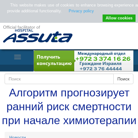
This website makes use of cookies to enhance browsing experience a
provide additional functionality.
Privacy policy
Allow cookies
Official facilitator of
Toggle
Navigation
Алгоритм прогнозирует
ранний риск смертности
при начале химиотерапии
Новости