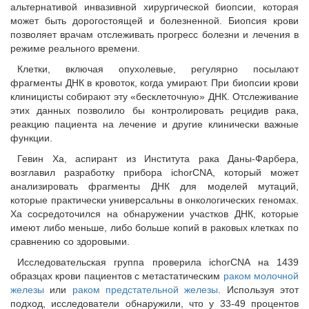
альтернативой инвазивной хирургической биопсии, которая
может быть дорогостоящей и болезненной. Биопсия крови
позволяет врачам отслеживать прогресс болезни и лечения в
режиме реального времени.
Клетки, включая опухолевые, регулярно посылают
фрагменты ДНК в кровоток, когда умирают. При биопсии крови
клиницисты собирают эту «бесклеточную» ДНК. Отслеживание
этих данных позволило бы контролировать рецидив рака,
реакцию пациента на лечение и другие клинически важные
функции.
Гевин Ха, аспирант из Института рака Даны-Фарбера,
возглавил разработку прибора ichorCNA, который может
анализировать фрагменты ДНК для моделей мутаций,
которые практически универсальны в онкологических геномах.
Ха сосредоточился на обнаружении участков ДНК, которые
имеют либо меньше, либо больше копий в раковых клетках по
сравнению со здоровыми.
Исследовательская группа проверила ichorCNA на 1439
образцах крови пациентов с метастатическим
раком молочной
железы
или
раком предстательной железы
. Используя этот
подход, исследователи обнаружили, что у 33-49 процентов