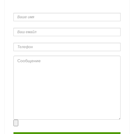
Ваше
имя
Ваш
емайл
Телефон
Сообщение
Прикрепить
файл