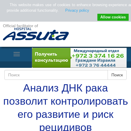
This website makes use of cookies to enhance browsing experience a
provide additional functionality.
Privacy policy
Allow cookies
Official facilitator of
Toggle
Navigation
Анализ ДНК рака
позволит контролировать
его развитие и риск
рецидивов