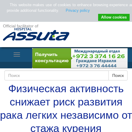
This website makes use of cookies to enhance browsing experience a
provide additional functionality.
Privacy policy
Allow cookies
Official facilitator of
Toggle
Navigation
Физическая активность
снижает риск развития
рака легких независимо от
стажа курения