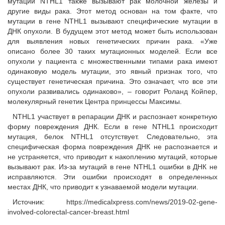
мутации NTHL1 также вызывают рак молочной железы и
другие виды рака. Этот метод основан на том факте, что
мутации в гене NTHL1 вызывают специфические мутации в
ДНК опухоли. В будущем этот метод может быть использован
для выявления новых генетических причин рака. «Уже
описано более 30 таких мутационных моделей. Если все
опухоли у пациента с множественными типами рака имеют
одинаковую модель мутации, это явный признак того, что
существует генетическая причина. Это означает, что все эти
опухоли развивались одинаково», – говорит Роланд Койпер,
молекулярный генетик Центра принцессы Максимы.
NTHL1 участвует в репарации ДНК и распознает конкретную
форму повреждения ДНК. Если в гене NTHL1 происходит
мутация, белок NTHL1 отсутствует. Следовательно, эта
специфическая форма повреждения ДНК не распознается и
не устраняется, что приводит к накоплению мутаций, которые
вызывают рак. Из-за мутаций в гене NTHL1 ошибки в ДНК не
исправляются. Эти ошибки происходят в определенных
местах ДНК, что приводит к узнаваемой модели мутации.
Источник: https://medicalxpress.com/news/2019-02-gene-
involved-colorectal-cancer-breast.html