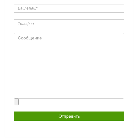
Ваш
емайл
Телефон
Сообщение
Прикрепить
файл