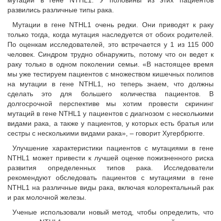
мутации в гене NTHL1. У половины из этих пациентов
развились различные типы рака.
Мутации в гене NTHL1 очень редки. Они приводят к раку
только тогда, когда мутация наследуется от обоих родителей.
По оценкам исследователей, это встречается у 1 из 115 000
человек. Синдром трудно обнаружить, потому что он ведет к
раку только в одном поколении семьи. «В настоящее время
мы уже тестируем пациентов с множеством кишечных полипов
на мутации в гене NTHL1, но теперь знаем, что должны
сделать это для большего количества пациентов. В
долгосрочной перспективе мы хотим провести скрининг
мутаций в гене NTHL1 у пациентов с диагнозом с несколькими
видами рака, а также у пациентов, у которых есть братья или
сестры с несколькими видами рака», – говорит Хугербрюгге.
Улучшение характеристики пациентов с мутациями в гене
NTHL1 может привести к лучшей оценке пожизненного риска
развития определенных типов рака. Исследователи
рекомендуют обследовать пациентов с мутациями в гене
NTHL1 на различные виды рака, включая колоректальный рак
и рак молочной железы.
Ученые использовали новый метод, чтобы определить, что