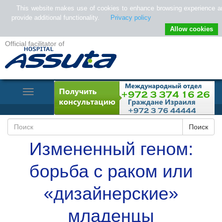
This website makes use of cookies to enhance browsing experience a
provide additional functionality.
Privacy policy
Allow cookies
Official facilitator of
Toggle
Navigation
Измененный геном:
борьба с раком или
«дизайнерские»
младенцы