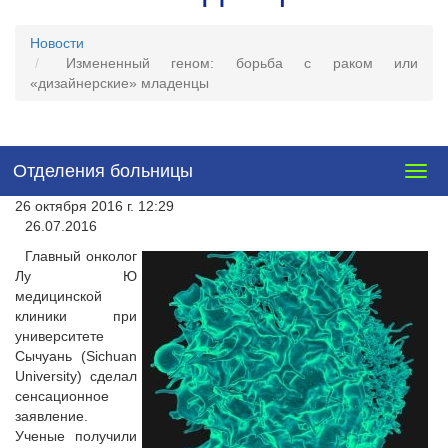
Новости
Измененный геном: борьба с раком или
«дизайнерские» младенцы
Отделения больницы
Togg
navig
26 октября 2016 г. 12:29
26.07.2016
Главный онколог
Лу Ю
медицинской
клиники при
университете
Сычуань (Sichuan
University) сделал
сенсационное
заявление.
Ученые получили