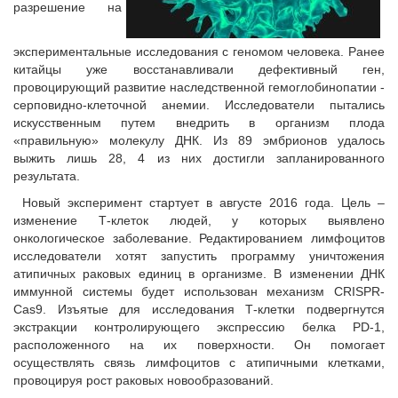
разрешение на
экспериментальные исследования с геномом человека. Ранее
китайцы уже восстанавливали дефективный ген,
провоцирующий развитие наследственной гемоглобинопатии -
серповидно-клеточной анемии. Исследователи пытались
искусственным путем внедрить в организм плода
«правильную» молекулу ДНК. Из 89 эмбрионов удалось
выжить лишь 28, 4 из них достигли запланированного
результата.
Новый эксперимент стартует в августе 2016 года. Цель –
изменение Т-клеток людей, у которых выявлено
онкологическое заболевание. Редактированием лимфоцитов
исследователи хотят запустить программу уничтожения
атипичных раковых единиц в организме. В изменении ДНК
иммунной системы будет использован механизм CRISPR-
Cas9. Изъятые для исследования Т-клетки подвергнутся
экстракции контролирующего экспрессию белка PD-1,
расположенного на их поверхности. Он помогает
осуществлять связь лимфоцитов с атипичными клетками,
провоцируя рост раковых новообразований.