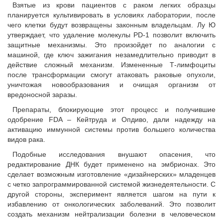
Взятые из крови пациентов с раком легких образцы
планируется культивировать в условиях лаборатории, после
чего клетки будут возвращены законным владельцам. Лу Ю
утверждает, что удаление молекулы PD-1 позволит включить
защитные механизмы. Это произойдет по аналогии с
машиной, где ключ зажигания незамедлительно приводит в
действие сложный механизм. Измененные Т-лимфоциты
после трансформации смогут атаковать раковые опухоли,
уничтожая новообразования и очищая организм от
вредоносной заразы.
Препараты, блокирующие этот процесс и получившие
одобрение FDA – Кейтруда и Опдиво, дали надежду на
активацию иммунной системы против большего количества
видов рака.
Подобные исследования внушают опасения, что
редактирование ДНК будет применено на эмбрионах. Это
сделает возможным изготовление «дизайнерских» младенцев
с четко запрограммированной системой жизнедеятельности. С
другой стороны, эксперимент является шагом на пути к
избавлению от онкологических заболеваний. Это позволит
создать механизм нейтрализации болезни в человеческом