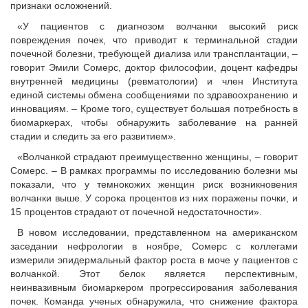
признаки осложнений.
«У пациентов с диагнозом волчанки высокий риск
повреждения почек, что приводит к терминальной стадии
почечной болезни, требующей диализа или трансплантации, –
говорит Эмили Сомерс, доктор философии, доцент кафедры
внутренней медицины (ревматологии) и член Института
единой системы обмена сообщениями по здравоохранению и
инновациям. – Кроме того, существует большая потребность в
биомаркерах, чтобы обнаружить заболевание на ранней
стадии и следить за его развитием».
«Волчанкой страдают преимущественно женщины, – говорит
Сомерс. – В рамках программы по исследованию болезни мы
показали, что у темнокожих женщин риск возникновения
волчанки выше. У сорока процентов из них поражены почки, и
15 процентов страдают от почечной недостаточности».
В новом исследовании, представленном на американском
заседании нефрологии в ноябре, Сомерс с коллегами
измерили эпидермальный фактор роста в моче у пациентов с
волчанкой. Этот белок является перспективным,
неинвазивным биомаркером прогрессирования заболевания
почек. Команда ученых обнаружила, что снижение фактора