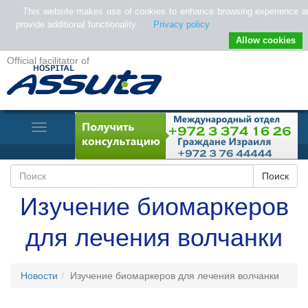
This website makes use of cookies to enhance browsing experience a
provide additional functionality.
Privacy policy
Allow cookies
Official facilitator of
Toggle
Navigation
Изучение биомаркеров
для лечения волчанки
Новости
Изучение биомаркеров для лечения волчанки