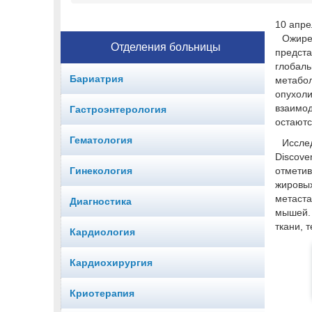
10 апре
Ожире
Отделения больницы
предста
глобаль
Бариатрия
метабо
опухол
взаимод
Гастроэнтерология
остаютс
Гематология
Иссле
Discove
Гинекология
отметив
жиров
метаст
Диагностика
мышей. 
ткани, 
Кардиология
Кардиохирургия
Криотерапия