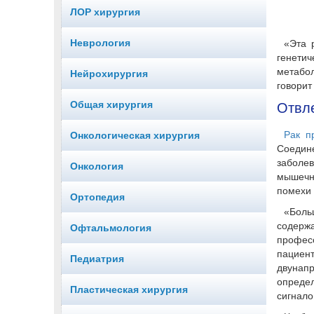
ЛОР хирургия
Неврология
«Эта 
генети
метабо
Нейрохирургия
говорит
Общая хирургия
Отвле
Рак п
Онкологическая хирургия
Соедине
заболев
Онкология
мышечн
помехи 
Ортопедия
«Боль
содержа
Офтальмология
профес
пациен
Педиатрия
двунапр
опреде
Пластическая хирургия
сигнало