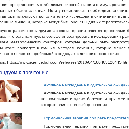
твия прекращения метаболизма жировой ткани и стимулирования р
енных обстоятельствах. Но эту возможность необходимо оценить
 авторы планируют дополнительно исследовать сигнальный путь 
венные мишени, которые могут быть оценены для их терапевтическ
нужно рассмотреть другие аспекты терапии рака за пределами бо
ко. «То есть нам нужно больше инвестировать в исследования рак
нием метаболических факторов, которые должны быть распрост
ом итоге приведет к лучшим методам лечения, которые менее в
 часто является проблемой в подходах к лечению онкологии».
ик: https://www.sciencedaily.com/releases/2018/04/180409120445.ht
ендуем к прочтению
Активное наблюдение и бдительное ожидани
Активное наблюдение и бдительное ожидани
на начальных стадиях болезни и при местн
которые влияют на выбор лечения.
Гормональная терапия при раке предстател
Гормональная терапия при раке предстате