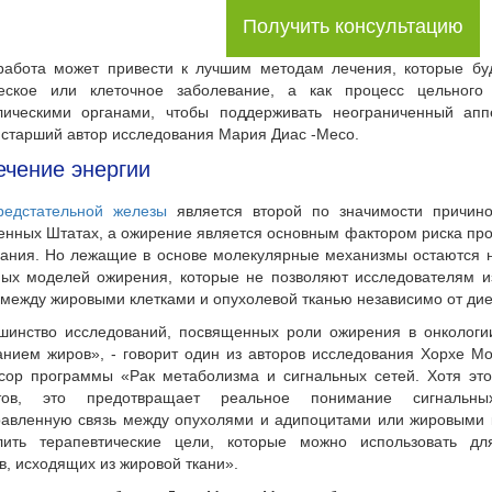
Получить консультацию
работа может привести к лучшим методам лечения, которые буд
ческое или клеточное заболевание, а как процесс цельного
лическими органами, чтобы поддерживать неограниченный апп
 старший автор исследования Мария Диас -Meco.
чение энергии
редстательной железы
является второй по значимости причин
нных Штатах, а ожирение является основным фактором риска прог
ания. Но лежащие в основе молекулярные механизмы остаются н
ых моделей ожирения, которые не позволяют исследователям и
между жировыми клетками и опухолевой тканью независимо от дие
шинство исследований, посвященных роли ожирения в онкологи
нием жиров», - говорит один из авторов исследования Хорхе Мо
сор программы «Рак метаболизма и сигнальных сетей. Хотя эт
тов, это предотвращает реальное понимание сигнальны
авленную связь между опухолями и адипоцитами или жировыми к
лить терапевтические цели, которые можно использовать дл
в, исходящих из жировой ткани».