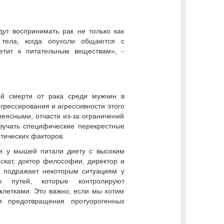
ут воспринимать рак не только как
 тела, когда опухоли общаются с
етит к питательным веществам», -
ой смерти от рака среди мужчин в
рессирования и агрессивности этого
еясными, отчасти из-за ограничений
зучать специфические перекрестные
тических факторов.
и у мышей питали диету с высоким
скат, доктор философии, директор и
о подражает некоторым ситуациям у
х путей, которые контролируют
летками. Это важно, если мы хотим
я предотвращения протуорогенных