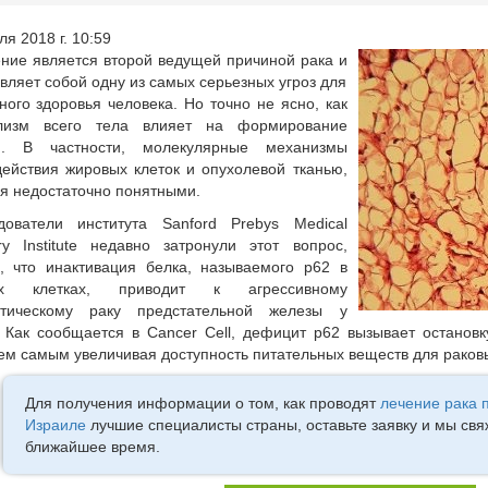
ля 2018 г. 10:59
ние является второй ведущей причиной рака и
вляет собой одну из самых серьезных угроз для
ного здоровья человека. Но точно не ясно, как
лизм всего тела влияет на формирование
и. В частности, молекулярные механизмы
ействия жировых клеток и опухолевой тканью,
я недостаточно понятными.
дователи института Sanford Prebys Medical
ry Institute недавно затронули этот вопрос,
, что инактивация белка, называемого p62 в
ых клетках, приводит к агрессивному
атическому раку предстательной железы у
Как сообщается в Cancer Cell, дефицит p62 вызывает остановк
тем самым увеличивая доступность питательных веществ для раковы
Для получения информации о том, как проводят
лечение рака 
Израиле
лучшие специалисты страны, оставьте заявку и мы свя
ближайшее время.