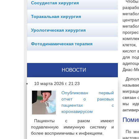
Чтобы
Сосудистая хирургия
разраб
метабо
Торакальная хирургия
центра
метабол
Урологическая хирургия
прогрес
комплек
Фотодинамическая терапия
клеток
кислот 
для под
адипоци
Диас-Ме
НОВОСТИ
Допол
10 марта 2026 г. 21:23
называ
миграци
Опубликован первый
связан 
отчет о раковых
мы иде
пациентах с
активир
коронавирусом
Помим
Пациенты с раком имеют
подавленную иммунную систему и
По мн
более восприимчивы к инфекциям.
настоящ