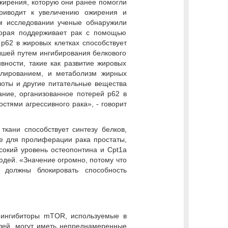
жирения, которую они ранее помогли
приводит к увеличению ожирения и
м исследовании ученые обнаружили
торая поддерживает рак с помощью
 p62 в жировых клетках способствует
ышей путем ингибирования белкового
ности, такие как развитие жировых
илированием, и метаболизм жирных
лоты и другие питательные вещества
ние, организованное потерей р62 в
стями агрессивного рака», - говорит
кани способствует синтезу белков,
е для пролиферации рака простаты,
сокий уровень остеопонтина и Cpt1a
юдей. «Значение огромно, потому что
 должны блокировать способность
 ингибиторы mTOR, используемые в
лей, могут иметь непреднамеренные