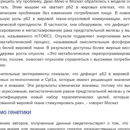
 решить эту проблему, Диас-Меко и Москат обратились к модели о
отать. Этим мышам не хватает р62 в жировых клетках, что 
лическим проблемам без изменения потребления пищи. В ново
льную роль p62 в жировой ткани-опухолевой коммуникации, ко
ической пригодности. В частности, они обнаружили, что дефицит
сированию и метастазированию рака предстательной железы у м
са, называемого mTORC1. Опухоли подавляют энергоемкие актив
, метаболический процесс, называемый окислительным фосфор
в белой жировой ткани. В результате доступны более жирные кис
держки роста опухоли. «Это метаболическое перепрограммирова
тах, похоже, помогает опухолям справляться с высокими потребно
ко.
нительные эксперименты показали, что дефицит p62 в жировой т
емых остеопонтином и Cpt1a, которые имеют решающее значени
и и инвазии. Эти результаты клинически значимы, потому что вы
с агрессивным, метастатическим раком предстательной железы у л
нтифицируем новый набор терапевтических целей, которые
ованной жировой ткани стимулировать рак», - говорит Москат.
о генетики
ению авторов, полученные данные свидетельствуют о том, что
ее время для лечения широкого спектра злокачественных опухо