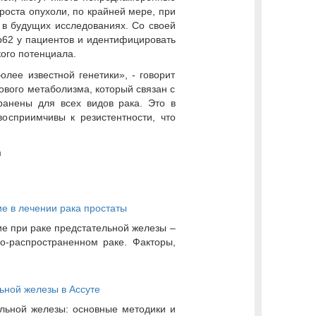
оста опухоли, по крайней мере, при
 в будущих исследованиях. Со своей
p62 у пациентов и идентифицировать
ого потенциала.
лее известной генетики», - говорит
ового метаболизма, который связан с
ранены для всех видов рака. Это в
осприимчивы к резистентности, что
m
е в лечении рака простаты
е при раке предстательной железы –
о-распространенном раке. Факторы,
ьной железы в Ассуте
льной железы: основные методики и