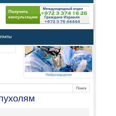
НТАКТЫ
Нейрохирургия
опухолям