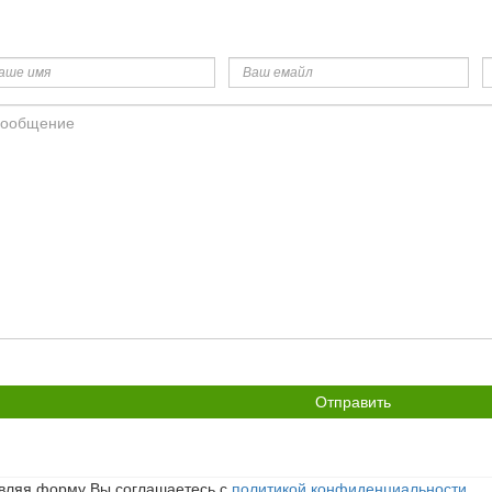
ше
Ваш
Т
я
емайл
общение
икрепить
йл
вляя форму Вы соглашаетесь с
политикой конфиденциальности