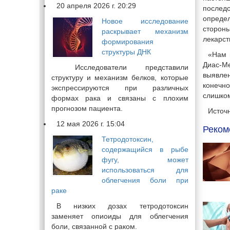
20 апреля 2026 г. 20:29
последс
определ
Новое исследование
стороны
раскрывает механизм
лекарст
формирования
структуры ДНК
«Нам 
Диас-Ме
Исследователи представили
выявле
структуру и механизм белков, которые
конечн
экспрессируются при различных
слишком
формах рака и связаны с плохим
прогнозом пациента.
Источн
12 мая 2026 г. 15:04
Реком
Тетродотоксин,
содержащийся в рыбе
фугу, может
использоваться для
облегчения боли при
раке
В низких дозах тетродотоксин
заменяет опиоиды для облегчения
боли, связанной с раком.