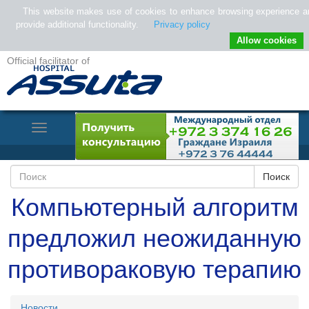
This website makes use of cookies to enhance browsing experience a
provide additional functionality.
Privacy policy
Allow cookies
Official facilitator of
Toggle
Navigation
Компьютерный алгоритм
предложил неожиданную
противораковую терапию
Новости