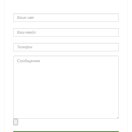
Ваше
имя
Ваш
емайл
Телефон
Сообщение
Прикрепить
файл