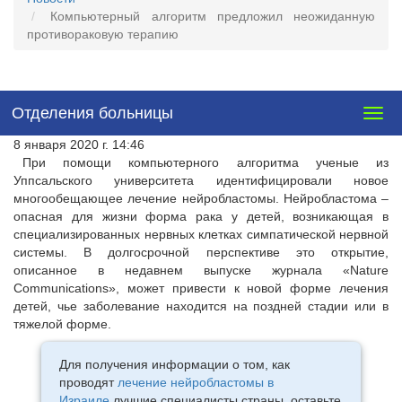
Компьютерный алгоритм предложил неожиданную
противораковую терапию
Отделения больницы
Togg
navig
8 января 2020 г. 14:46
При помощи компьютерного алгоритма ученые из
Уппсальского университета идентифицировали новое
многообещающее лечение нейробластомы. Нейробластома –
опасная для жизни форма рака у детей, возникающая в
специализированных нервных клетках симпатической нервной
системы. В долгосрочной перспективе это открытие,
описанное в недавнем выпуске журнала «Nature
Communications», может привести к новой форме лечения
детей, чье заболевание находится на поздней стадии или в
тяжелой форме.
Для получения информации о том, как
проводят
лечение нейробластомы в
Израиле
лучшие специалисты страны, оставьте