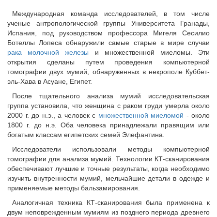
Международная команда исследователей, в том числе
ученые антропологической группы Университета Гранады,
Испания, под руководством профессора Мигеля Сесилио
Ботеллы Лопеса обнаружили самые старые в мире случаи
рака молочной железы
и множественной миеломы. Эти
открытия сделаны путем проведения компьютерной
томографии двух мумий, обнаруженных в некрополе Куббет-
эль-Хава в Асуане, Египет.
После тщательного анализа мумий исследовательская
группа установила, что женщина с раком груди умерла около
2000 г. до н.э., а человек с
множественной миеломой
- около
1800 г. до н.э. Оба человека принадлежали правящим или
богатым классам египетских семей Элефантина.
Исследователи использовали методы компьютерной
томографии для анализа мумий. Технологии КТ-сканирования
обеспечивают лучшие и точные результаты, когда необходимо
изучить внутренности мумий, мельчайшие детали в одежде и
применяемые методы бальзамирования.
Аналогичная техника КТ-сканирования была применена к
двум неповрежденным мумиям из позднего периода древнего