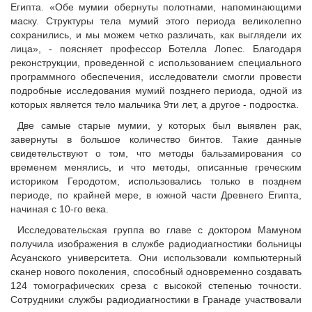
Египта. «Обе мумии обернуты полотнами, напоминающими
маску. Структуры тела мумий этого периода великолепно
сохранились, и мы можем четко различать, как выглядели их
лица», - поясняет профессор Ботелла Лопес. Благодаря
реконструкции, проведенной с использованием специального
программного обеспечения, исследователи смогли провести
подробные исследования мумий позднего периода, одной из
которых является тело мальчика 9ти лет, а другое - подростка.
Две самые старые мумии, у которых был выявлен рак,
завернуты в большое количество бинтов. Такие данные
свидетельствуют о том, что методы бальзамирования со
временем менялись, и что методы, описанные греческим
историком Геродотом, использовались только в позднем
периоде, по крайней мере, в южной части Древнего Египта,
начиная с 10-го века.
Исследовательская группа во главе с доктором Мамуном
получила изображения в службе радиодиагностики больницы
Асуанского университета. Они использовали компьютерный
сканер нового поколения, способный одновременно создавать
124 томографических среза с высокой степенью точности.
Сотрудники службы радиодиагностики в Гранаде участвовали