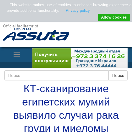
This website makes use of cookies to enhance browsing experience a
provide additional functionality.
Privacy policy
Allow cookies
Official facilitator of
Toggle
Navigation
КТ-сканирование
египетских мумий
выявило случаи рака
груди и миеломы