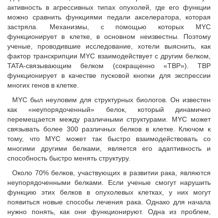
активность в агрессивных типах опухолей, где его функции
можно сравнить функциями педали акселератора, которая
застряла. Механизмы, с помощью которых MYC
функционирует в клетке, в основном неизвестны. Поэтому
ученые, проводившие исследование, хотели выяснить, как
фактор транскрипции MYC взаимодействует с другим белком,
TATA-связывающим белком (сокращенно «TBP»). TBP
функционирует в качестве пусковой кнопки для экспрессии
многих генов в клетке.
MYC был неуловим для структурных биологов. Он известен
как «неупорядоченный» белок, который динамично
перемещается между различными структурами. MYC может
связывать более 300 различных белков в клетке. Ключом к
тому, что MYC может так быстро взаимодействовать со
многими другими белками, является его адаптивность и
способность быстро менять структуру.
Около 70% белков, участвующих в развитии рака, являются
неупорядоченными белками. Если ученые смогут нарушить
функцию этих белков в опухолевых клетках, у них могут
появиться новые способы лечения рака. Однако для начала
нужно понять, как они функционируют. Одна из проблем,