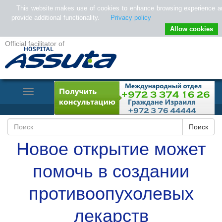
This website makes use of cookies to enhance browsing experience a
provide additional functionality.
Privacy policy
Allow cookies
Official facilitator of
Toggle
Navigation
Новое открытие может
помочь в создании
противоопухолевых
лекарств