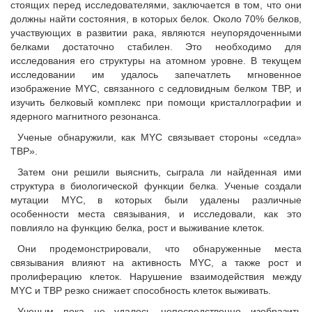
стоящих перед исследователями, заключается в том, что они
должны найти состояния, в которых белок. Около 70% белков,
участвующих в развитии рака, являются неупорядоченными
белками достаточно стабилен. Это необходимо для
исследования его структуры на атомном уровне. В текущем
исследовании им удалось запечатлеть мгновенное
изображение MYC, связанного с седловидным белком TBP, и
изучить белковый комплекс при помощи кристаллографии и
ядерного магнитного резонанса.
Ученые обнаружили, как MYC связывает стороны «седла»
TBP».
Затем они решили выяснить, сыграла ли найденная ими
структура в биологической функции белка. Ученые создали
мутации MYC, в которых были удалены различные
особенности места связывания, и исследовали, как это
повлияло на функцию белка, рост и выживание клеток.
Они продемонстрировали, что обнаруженные места
связывания влияют на активность MYC, а также рост и
пролиферацию клеток. Нарушение взаимодействия между
MYC и TBP резко снижает способность клеток выживать.
Ученым пока не удалось непосредственно изобразить