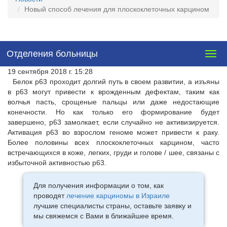
Новый способ лечения для плоскоклеточных карцином
Отделения больницы
Togg
navig
19 сентября 2018 г. 15:28
Белок p63 проходит долгий путь в своем развитии, а изъяны
в p63 могут привести к врожденным дефектам, таким как
волчья пасть, срощеные пальцы или даже недостающие
конечности. Но как только его формирование будет
завершено, p63 замолкает, если случайно не активизируется.
Активация p63 во взрослом геноме может привести к раку.
Более половины всех плоскоклеточных карцином, часто
встречающихся в коже, легких, груди и голове / шее, связаны с
избыточной активностью р63.
Для получения информации о том, как
проводят
лечение карциномы в Израиле
лучшие специалисты страны, оставьте заявку и
мы свяжемся с Вами в ближайшее время.