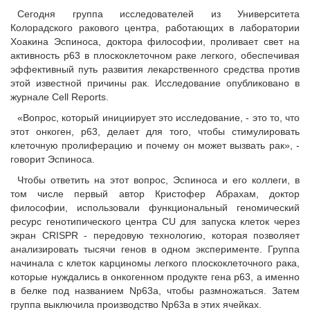
Сегодня группа исследователей из Университета
Колорадского ракового центра, работающих в лаборатории
Хоакина Эспиноса, доктора философии, проливает свет на
активность р63 в плоскоклеточном раке легкого, обеспечивая
эффективный путь развития лекарственного средства против
этой известной причины рак. Исследование опубликовано в
журнале Cell Reports.
«Вопрос, который инициирует это исследование, - это то, что
этот онкоген, p63, делает для того, чтобы стимулировать
клеточную пролиферацию и почему он может вызвать рак», -
говорит Эспиноса.
Чтобы ответить на этот вопрос, Эспиноса и его коллеги, в
том числе первый автор Кристофер Абрахам, доктор
философии, использовали функциональный геномический
ресурс генотипического центра CU для запуска клеток через
экран CRISPR - передовую технологию, которая позволяет
анализировать тысячи генов в одном эксперименте. Группа
начинала с клеток карциномы легкого плоскоклеточного рака,
которые нуждались в онкогенном продукте гена p63, а именно
в белке под названием Np63a, чтобы размножаться. Затем
группа выключила производство Np63a в этих ячейках.