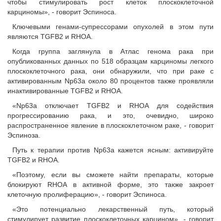
чтобы стимулировать рост клеток плоскоклеточной
карциномы», - говорит Эспиноса.
Ключевыми генами-супрессорами опухолей в этом пути
являются TGFB2 и RHOA.
Когда группа заглянула в Атлас генома рака при
опубликованных данных по 518 образцам карциномы легкого
плоскоклеточного рака, они обнаружили, что при раке с
активированным Np63a около 80 процентов также проявляли
инактивированные TGFB2 и RHOA.
«Np63a отключает TGFB2 и RHOA для содействия
прогрессированию рака, и это, очевидно, широко
распространенное явление в плоскоклеточном раке, - говорит
Эспиноза.
Путь к терапии против Np63a кажется ясным: активируйте
TGFB2 и RHOA.
«Поэтому, если вы сможете найти препараты, которые
блокируют RHOA в активной форме, это также закроет
клеточную пролиферацию», - говорит Эспиноса.
«Это потенциально лекарственный путь, который
стимулирует развитие плоскоклеточных карцином», - говорит