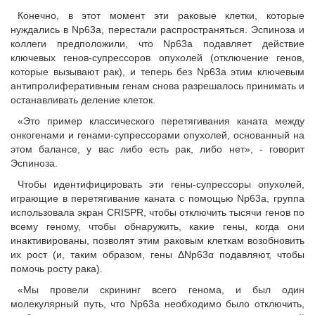
Конечно, в этот момент эти раковые клетки, которые
нуждались в Np63a, перестали распространяться. Эспиноза и
коллеги предположили, что Np63a подавляет действие
ключевых генов-супрессоров опухолей (отключение генов,
которые вызывают рак), и теперь без Np63a этим ключевым
антипролиферативным генам снова разрешалось принимать и
останавливать деление клеток.
«Это пример классического перетягивания каната между
онкогенами и генами-супрессорами опухолей, основанный на
этом балансе, у вас либо есть рак, либо нет», - говорит
Эспиноза.
Чтобы идентифицировать эти гены-супрессоры опухолей,
играющие в перетягивание каната с помощью Np63a, группа
использовала экран CRISPR, чтобы отключить тысячи генов по
всему геному, чтобы обнаружить, какие гены, когда они
инактивированы, позволят этим раковым клеткам возобновить
их рост (и, таким образом, гены ΔNp63α подавляют, чтобы
помочь росту рака).
«Мы провели скрининг всего генома, и был один
молекулярный путь, что Np63a необходимо было отключить,