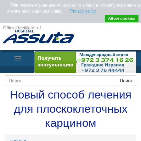
This website makes use of cookies to enhance browsing experience a
provide additional functionality.
Privacy policy
Allow cookies
Official facilitator of
Toggle
Navigation
Новый способ лечения
для плоскоклеточных
карцином
Новости