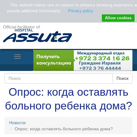
This website makes use of cookies to enhance browsing experience a
provide additional functionality.
Privacy policy
Allow cookies
Official facilitator of
Toggle
Navigation
Опрос: когда оставлять
больного ребенка дома?
Новости
Опрос: когда оставлять больного ребенка дома?