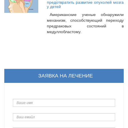
предотвратить развитие опухолей мозга
у детей
Американские ученые обнаружили
механизм, способствующий переходу
предраковых состояний в
медуллобластому.
ЗАЯВКА НА ЛЕЧЕНИЕ
Ваше
имя
Ваш
емайл
Телефон