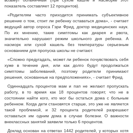
возьмут больничный (при сухом кашле и насморке этот
показатель составляет 12 процентов).
«Родителям часто приходится принимать субъективное
решение о том, стоит ли ребенку оставаться дома», - считает
ведущий автор опроса Гэри Фрид, доктор медицинских наук.
По их мнению, такие симптомы как диарея и рвота,
значительно нарушают режим школьного дня ребенка. А
насморк или сухой кашель без температуры серьезным
основанием для пропуска школы не считают.
«Сложно предугадать, может ли ребенок почувствовать себя
хуже в течение дня, или как долго будут продолжаться
симптомы заболеваний, поэтому родители принимают
решения, основанные на предположениях», - считает Фрид.
Одиннадцать процентов мам и пап не желают пропускать
работу, в то время как 18 процентов говорят, что не в
состоянии найти кого, кто мог бы остаться дома с больным
ребенком. Когда дети становятся старше, это уже не является
такой проблемой, и 32 процента родителей разрешают
оставаться им одним дома в случае болезни. О важности
внеклассных занятий заявили только 6 процентов.
Доклад основан на ответах 1442 родителей, у которых хотя