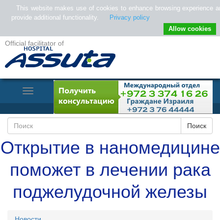
This website makes use of cookies to enhance browsing experience a
provide additional functionality.
Privacy policy
Allow cookies
Official facilitator of
Toggle
Navigation
Открытие в наномедицине
поможет в лечении рака
поджелудочной железы
Новости