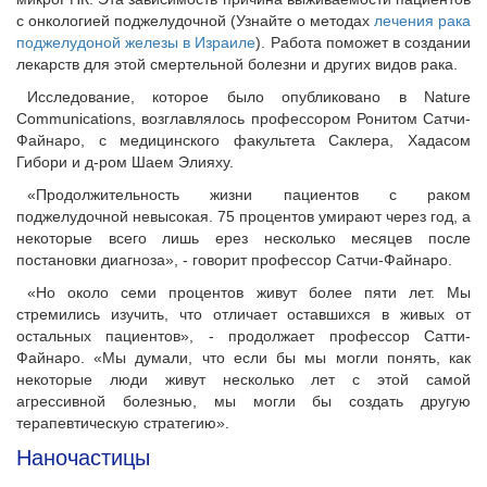
с онкологией поджелудочной (
Узнайте о методах
лечения рака
поджелудоной железы в Израиле
). Работа поможет в создании
лекарств для этой смертельной болезни и других видов рака.
Исследование, которое было опубликовано в Nature
Communications, возглавлялось профессором Ронитом Сатчи-
Файнаро, с медицинского факультета Саклера, Хадасом
Гибори и д-ром Шаем Элияху.
«Продолжительность жизни пациентов с раком
поджелудочной невысокая. 75 процентов умирают через год, а
некоторые всего лишь ерез несколько месяцев после
постановки диагноза», - говорит профессор Сатчи-Файнаро.
«Но около семи процентов живут более пяти лет. Мы
стремились изучить, что отличает оставшихся в живых от
остальных пациентов», - продолжает профессор Сатти-
Файнаро. «Мы думали, что если бы мы могли понять, как
некоторые люди живут несколько лет с этой самой
агрессивной болезнью, мы могли бы создать другую
терапевтическую стратегию».
Наночастицы