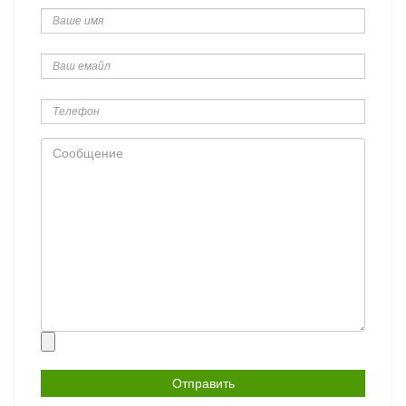
имя
Ваш
емайл
Телефон
Сообщение
Прикрепить
файл