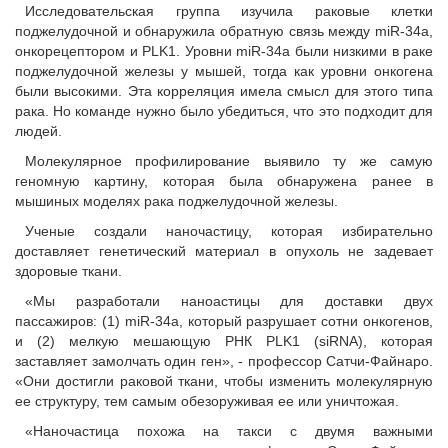
Исследовательская группа изучила раковые клетки
поджелудочной и обнаружила обратную связь между miR-34a,
онкорецептором и PLK1. Уровни miR-34a были низкими в раке
поджелудочной железы у мышей, тогда как уровни онкогена
были высокими. Эта корреляция имела смысл для этого типа
рака. Но команде нужно было убедиться, что это подходит для
людей.
Молекулярное профилирование выявило ту же самую
геномную картину, которая была обнаружена ранее в
мышиных моделях рака поджелудочной железы.
Ученые создали наночастицу, которая избирательно
доставляет генетический материал в опухоль не задевает
здоровые ткани.
«Мы разработали наноастицы для доставки двух
пассажиров: (1) miR-34a, который разрушает сотни онкогенов,
и (2) мелкую мешающую РНК PLK1 (siRNA), которая
заставляет замолчать один ген», - профессор Сатчи-Файнаро.
«Они достигли раковой ткани, чтобы изменить молекулярную
ее структуру, тем самым обезоруживая ее или уничтожая.
«Наночастица похожа на такси с двумя важными