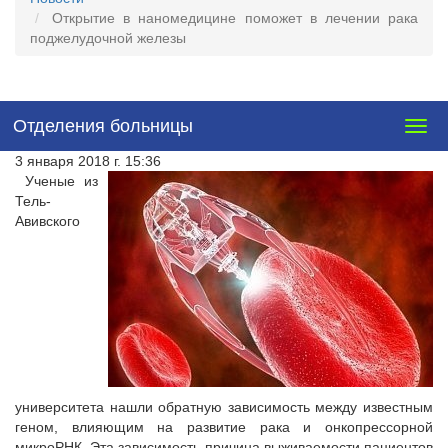
Открытие в наномедицине поможет в лечении рака
поджелудочной железы
Отделения больницы
Togg
navig
3 января 2018 г. 15:36
Ученые из
Тель-
Авивского
университета нашли обратную зависимость между известным
геном, влияющим на развитие рака и онкопрессорной
микроРНК. Эта зависимость причина выживаемости пациентов