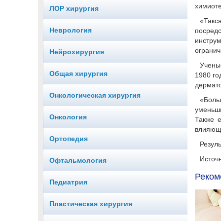
химиоте
ЛОР хирургия
«Такс
Неврология
посред
инстру
огранич
Нейрохирургия
Учены
Общая хирургия
1980 го
дермато
Онкологическая хирургия
«Боль
уменьш
Онкология
Также е
влияющи
Ортопедия
Резул
Источн
Офтальмология
Реком
Педиатрия
Пластическая хирургия