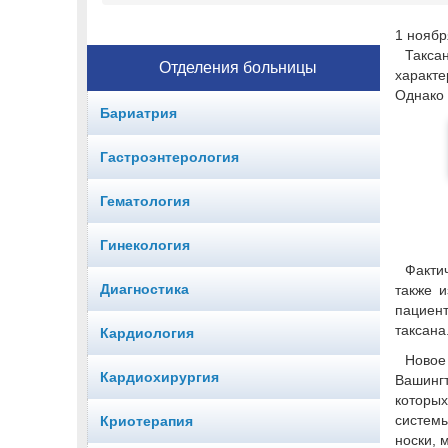
1 ноября
Такса
Отделения больницы
характе
Однако 
Бариатрия
Гастроэнтерология
Гематология
Гинекология
Факти
Диагностика
также 
пациен
таксана
Кардиология
Ново
Кардиохирургия
Вашингт
котор
систем
Криотерапия
носки, 