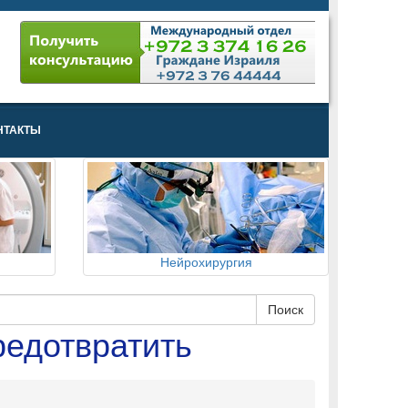
НТАКТЫ
Нейрохирургия
едотвратить