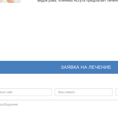
видов рака. Клиника Ассута предлагает лече
ЗАЯВКА НА ЛЕЧЕНИЕ
ше
Ваш
Т
я
емайл
общение