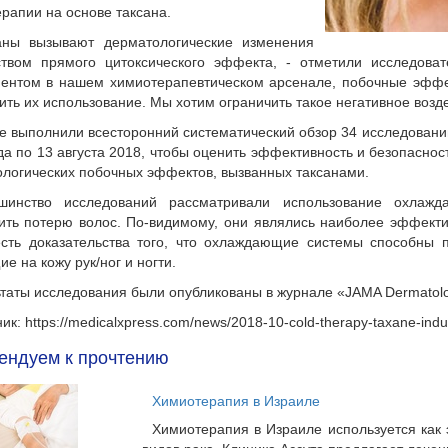
рапии на основе таксана.
аны вызывают дерматологические изменения
ством прямого цитоксического эффекта, - отметили исследова
ментом в нашем химиотерапевтическом арсенале, побочные эффе
ить их использование. Мы хотим ограничить такое негативное возд
е выполнили всесторонний систематический обзор 34 исследований
да по 13 августа 2018, чтобы оценить эффективность и безопасн
логических побочных эффектов, вызванных таксанами.
шинство исследований рассматривали использование охлаж
ить потерю волос. По-видимому, они являлись наиболее эффект
сть доказательства того, что охлаждающие системы способны п
е на кожу рук/ног и ногти.
ьтаты исследования были опубликованы в журнале «JAMA Dermatol
ик: https://medicalxpress.com/news/2018-10-cold-therapy-taxane-indu
ендуем к прочтению
Химиотерапия в Израиле
Химиотерапия в Израиле используется как