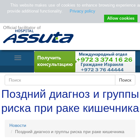
This website makes use of cookies to enhance browsing experience a
provide additional functionality.
Privacy policy
Allow cookies
Official facilitator of
Toggle
Navigation
Поздний диагноз и группы
риска при раке кишечника
Новости
Поздний диагноз и группы риска при раке кишечника