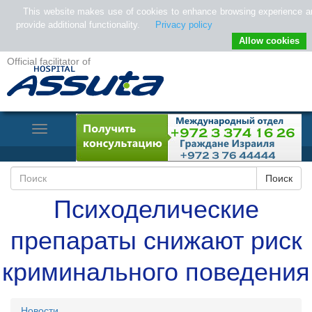
This website makes use of cookies to enhance browsing experience a
provide additional functionality.
Privacy policy
Allow cookies
Official facilitator of
Toggle
Navigation
Психоделические
препараты снижают риск
криминального поведения
Новости