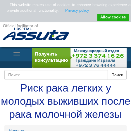
This website makes use of cookies to enhance browsing experience a
provide additional functionality.
Privacy policy
Allow cookies
Official facilitator of
Toggle
Navigation
Риск рака легких у
молодых выживших после
рака молочной железы
Новости