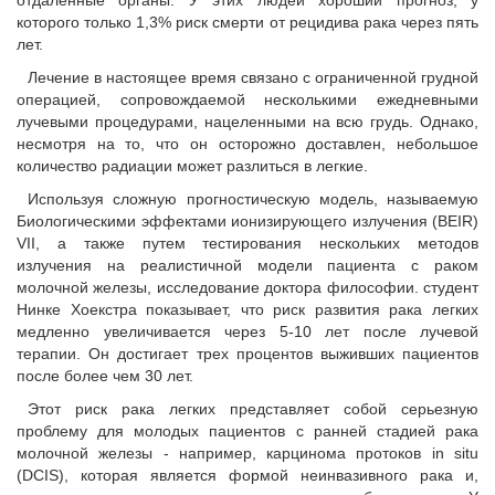
отдаленные органы. У этих людей хороший прогноз, у
которого только 1,3% риск смерти от рецидива рака через пять
лет.
Лечение в настоящее время связано с ограниченной грудной
операцией, сопровождаемой несколькими ежедневными
лучевыми процедурами, нацеленными на всю грудь. Однако,
несмотря на то, что он осторожно доставлен, небольшое
количество радиации может разлиться в легкие.
Используя сложную прогностическую модель, называемую
Биологическими эффектами ионизирующего излучения (BEIR)
VII, а также путем тестирования нескольких методов
излучения на реалистичной модели пациента с раком
молочной железы, исследование доктора философии. студент
Нинке Хоекстра показывает, что риск развития рака легких
медленно увеличивается через 5-10 лет после лучевой
терапии. Он достигает трех процентов выживших пациентов
после более чем 30 лет.
Этот риск рака легких представляет собой серьезную
проблему для молодых пациентов с ранней стадией рака
молочной железы - например, карцинома протоков in situ
(DCIS), которая является формой неинвазивного рака и,