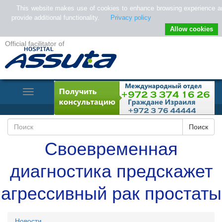
This website makes use of cookies to enhance browsing experience a
provide additional functionality.
Privacy policy
Allow cookies
Official facilitator of
Toggle
Navigation
Своевременная
диагностика предскажет
агрессивный рак простаты
Новости