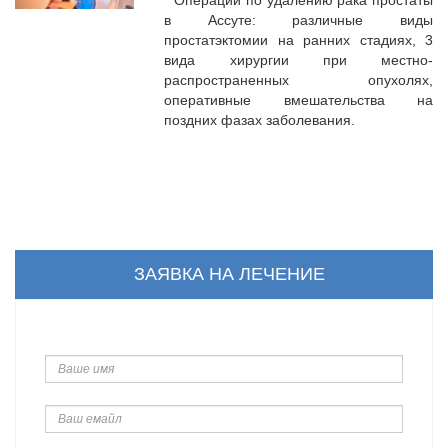
Операции по удалению рака простаты
в Ассуте: различные виды
простатэктомии на ранних стадиях, 3
вида хирургии при местно-
распространенных опухолях,
оперативные вмешательства на
поздних фазах заболевания.
ЗАЯВКА НА ЛЕЧЕНИЕ
Ваше
имя
Ваш
емайл
Телефон