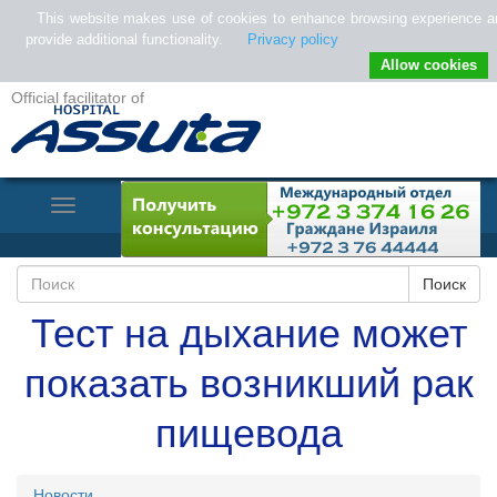
This website makes use of cookies to enhance browsing experience a
provide additional functionality.
Privacy policy
Allow cookies
Official facilitator of
Toggle
Navigation
Тест на дыхание может
показать возникший рак
пищевода
Новости