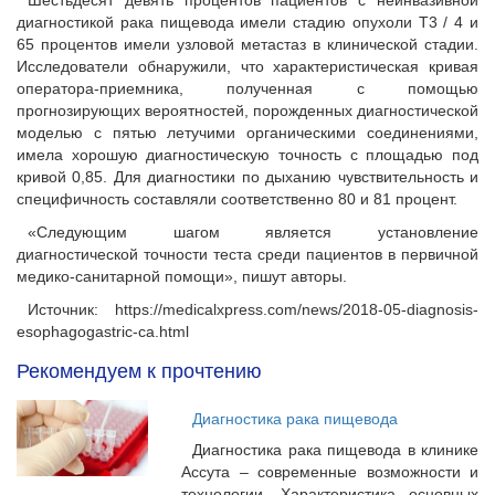
Шестьдесят девять процентов пациентов с неинвазивной
диагностикой рака пищевода имели стадию опухоли T3 / 4 и
65 процентов имели узловой метастаз в клинической стадии.
Исследователи обнаружили, что характеристическая кривая
оператора-приемника, полученная с помощью
прогнозирующих вероятностей, порожденных диагностической
моделью с пятью летучими органическими соединениями,
имела хорошую диагностическую точность с площадью под
кривой 0,85. Для диагностики по дыханию чувствительность и
специфичность составляли соответственно 80 и 81 процент.
«Следующим шагом является установление
диагностической точности теста среди пациентов в первичной
медико-санитарной помощи», пишут авторы.
Источник: https://medicalxpress.com/news/2018-05-diagnosis-
esophagogastric-ca.html
Рекомендуем к прочтению
Диагностика рака пищевода
Диагностика рака пищевода в клинике
Ассута – современные возможности и
технологии. Характеристика основных