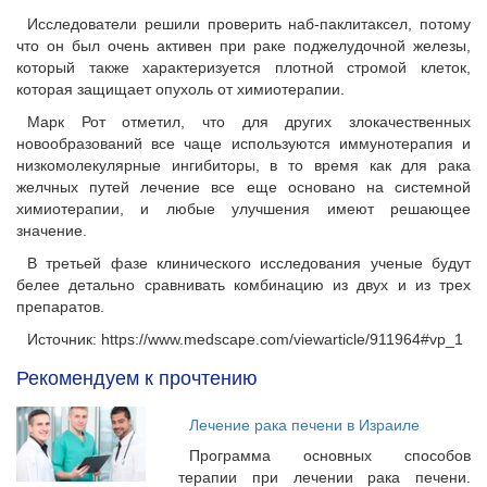
Исследователи решили проверить наб-паклитаксел, потому
что он был очень активен при раке поджелудочной железы,
который также характеризуется плотной стромой клеток,
которая защищает опухоль от химиотерапии.
Марк Рот отметил, что для других злокачественных
новообразований все чаще используются иммунотерапия и
низкомолекулярные ингибиторы, в то время как для рака
желчных путей лечение все еще основано на системной
химиотерапии, и любые улучшения имеют решающее
значение.
В третьей фазе клинического исследования ученые будут
белее детально сравнивать комбинацию из двух и из трех
препаратов.
Источник: https://www.medscape.com/viewarticle/911964#vp_1
Рекомендуем к прочтению
Лечение рака печени в Израиле
Программа основных способов
терапии при лечении рака печени.