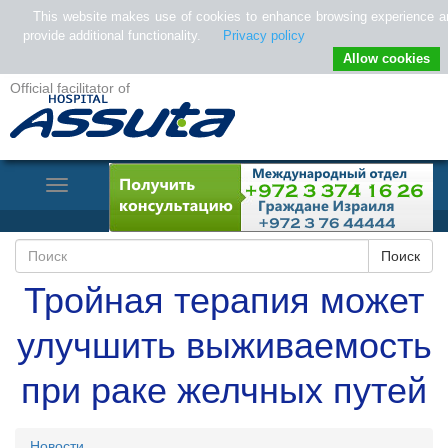
This website makes use of cookies to enhance browsing experience a
provide additional functionality.
Privacy policy
Allow cookies
Official facilitator of
Toggle
Navigation
Тройная терапия может
улучшить выживаемость
при раке желчных путей
Новости