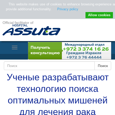
This website makes use of cookies to enhance browsing experience a
provide additional functionality.
Privacy policy
Allow cookies
Official facilitator of
Toggle
Navigation
Ученые разрабатывают
технологию поиска
оптимальных мишеней
для лечения рака