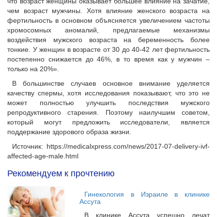
что возраст женщины оказывает большее влияние на зачатие,
чем возраст мужчины. Хотя влияние женского возраста на
фертильность в основном объясняется увеличением частоты
хромосомных аномалий, предлагаемые механизмы
воздействия мужского возраста на беременность более
тонкие. У женщин в возрасте от 30 до 40-42 лет фертильность
постепенно снижается до 46%, в то время как у мужчин –
только на 20%».
В большинстве случаев основное внимание уделяется
качеству спермы, хотя исследования показывают, что это не
может полностью улучшить последствия мужского
репродуктивного старения. Поэтому наилучшим советом,
который могут предложить исследователи, является
поддержание здорового образа жизни.
Источник: https://medicalxpress.com/news/2017-07-delivery-ivf-
affected-age-male.html
Рекомендуем к прочтению
Гинекология в Израиле в клинике
Ассута
В клинике Ассута успешно лечат