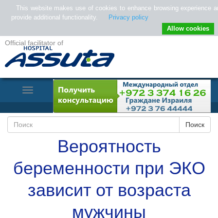
This website makes use of cookies to enhance browsing experience a
provide additional functionality.
Privacy policy
Allow cookies
Official facilitator of
Toggle
Navigation
Вероятность
беременности при ЭКО
зависит от возраста
мужчины