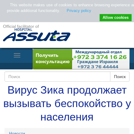
This website makes use of cookies to enhance browsing experience a
provide additional functionality.
Privacy policy
Allow cookies
Official facilitator of
Toggle
Navigation
Вирус Зика продолжает
вызывать беспокойство у
населения
Новости