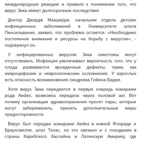
международную реакцию и привело к пониманию того, что
вирус Зика имеет долгосрочные последствия.
Доктор Джордж Макшерри, начальник отдела детских
инфекционных заболеваний в Университете штата
Пенсильвания, заявил, что проблема остается. «Необходимо
постоянное внимание и ресурсы на борьбу с вирусом», -
подчеркнул он.
У инфицированных вирусом Зика симптомы могут
отсутствовать. Инфекция увеличивает вероятность того, что у
плода развиваются врожденные дефекты, такие, как
микроцефалия и неврологические осложнения. У взрослых
есть опасность возникновения синдрома Гийена-Барре.
Хотя вирус Зика передается в первую очередь комарами
рода Aedes, возможна передача через половой акт. Вот
почему организации здравоохранения просят пары, которые
могут забеременеть, принять дополнительные меры
предосторожности.
Вирус был передан комарами Aedes в южной Флориде и
Браунсвилле, штат Техас, но это связано и с поездками в
страны Карибского бассейна и Латинскую Америку, где