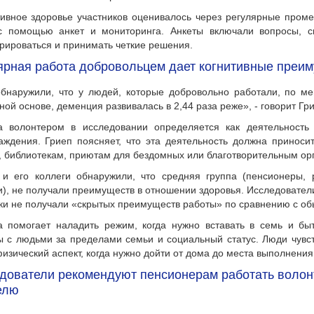
тивное здоровье участников оценивалось через регулярные проме
 с помощью анкет и мониторинга. Анкеты включали вопросы, с
рироваться и принимать четкие решения.
ярная работа добровольцем дает когнитивные преи
бнаружили, что у людей, которые добровольно работали, по м
ной основе, деменция развивалась в 2,44 раза реже», - говорит Гри
а волонтером в исследовании определяется как деятельность
аждения. Гриеп поясняет, что эта деятельность должна приносит
 библиотекам, приютам для бездомных или благотворительным ор
 и его коллеги обнаружили, что средняя группа (пенсионеры,
), не получали преимуществ в отношении здоровья. Исследователи 
ки не получали «скрытых преимуществ работы» по сравнению с о
а помогает наладить режим, когда нужно вставать в семь и бы
ы с людьми за пределами семьи и социальный статус. Люди чувст
физический аспект, когда нужно дойти от дома до места выполнени
дователи рекомендуют пенсионерам работать волонт
елю