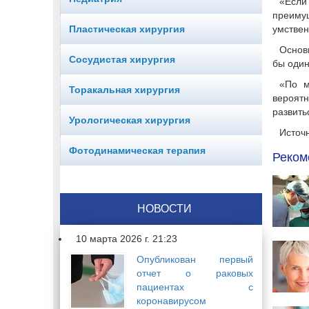
«Если
преиму
Пластическая хирургия
умствен
Основ
Сосудистая хирургия
бы один
«По м
Торакальная хирургия
вероятн
развить
Урологическая хирургия
Источн
Фотодинамическая терапия
Реком
НОВОСТИ
10 марта 2026 г. 21:23
Опубликован первый
отчет о раковых
пациентах с
коронавирусом