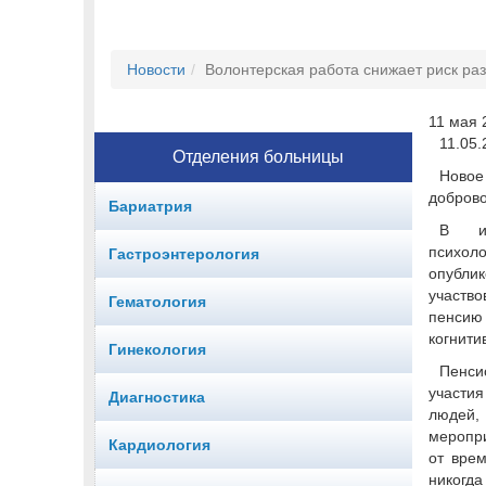
Новости
Волонтерская работа снижает риск ра
11 мая 2
11.05.
Отделения больницы
Ново
доброво
Бариатрия
В ис
психол
Гастроэнтерология
опубли
участв
Гематология
пенси
когнити
Гинекология
Пенси
участия
Диагностика
людей
меропри
Кардиология
от вре
никогда