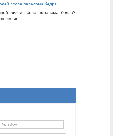
юдей после перелома бедра
чной жизни после перелома бедра?
ровления.
елефон