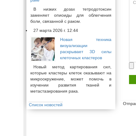
раке
Со
В низких дозах тетродотоксин
заменяет опиоиды для облегчения
боли, связанной с раком.
27 марта 2026 г. 12:44
Новая техника
визуализации
раскрывает 3D силы
клеточных кластеров
Пр
Новый метод картирования сил,
фа
которые кластеры клеток оказывают на
микроокружение, может помочь в
изучении развития тканей и
метастазирования рака.
Отпра
Список новостей