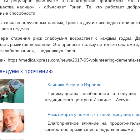
 вы регулярно участвуете в волонтерских программах, это 
щества налицо», - объясняет Гриеп. Те, кто работает добро
ные способности.
ываясь на полученных данных, Гриеп и другие исследователи рек
 раз в неделю.
ере старения риск слабоумия возрастает с каждым годом. Д
ость развития деменции. Это принесет пользу не только системе з
ся заболевание», - подчеркнул Гриеп.
ик: https://medicalxpress.com/news/2017-05-volunteering-dementia-se
ендуем к прочтению
Клиника Ассута в Израиле
Преимущества, особенности и ведущие 
медицинского центра в Израиле – Ассуты.
Риск смерти у пожилых людей, живущих с ро
Благоприятное влияние на продолжител
совместное проживание с родственниками.