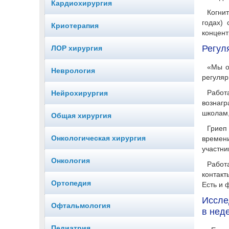
Кардиохирургия
Когни
годах)
Криотерапия
концент
Регул
ЛОР хирургия
«Мы о
Неврология
регуляр
Работ
Нейрохирургия
вознагр
школам,
Общая хирургия
Гриеп
Онкологическая хирургия
времени
участни
Онкология
Работ
контакт
Ортопедия
Есть и 
Иссле
Офтальмология
в нед
Педиатрия