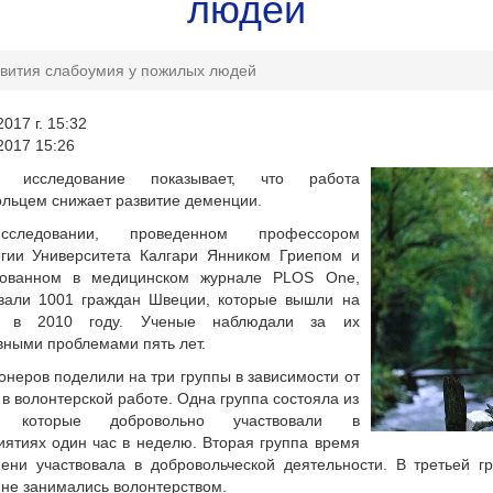
людей
звития слабоумия у пожилых людей
017 г. 15:32
2017 15:26
е исследование показывает, что работа
льцем снижает развитие деменции.
следовании, проведенном профессором
огии Университета Калгари Янником Гриепом и
кованном в медицинском журнале PLOS One,
овали 1001 граждан Швеции, которые вышли на
ю в 2010 году. Ученые наблюдали за их
вными проблемами пять лет.
онеров поделили на три группы в зависимости от
 в волонтерской работе. Одна группа состояла из
, которые добровольно участвовали в
ятиях один час в неделю. Вторая группа время
мени участвовала в добровольческой деятельности. В третьей 
 не занимались волонтерством.