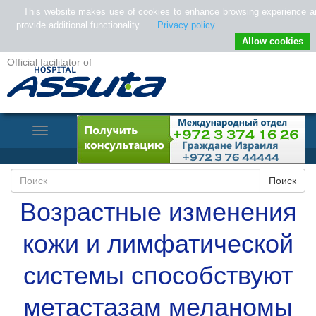
This website makes use of cookies to enhance browsing experience a
provide additional functionality.
Privacy policy
Allow cookies
Official facilitator of
Toggle
Navigation
Возрастные изменения
кожи и лимфатической
системы способствуют
метастазам меланомы