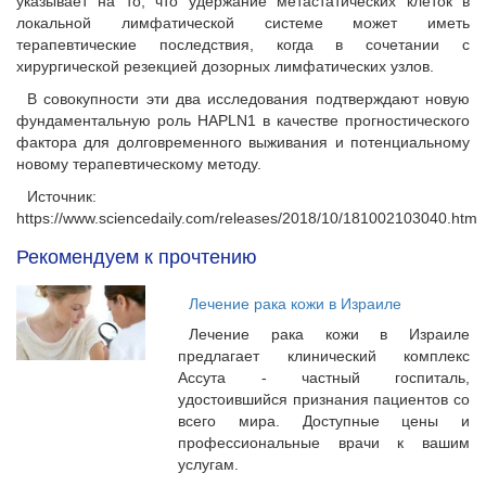
указывает на то, что удержание метастатических клеток в
локальной лимфатической системе может иметь
терапевтические последствия, когда в сочетании с
хирургической резекцией дозорных лимфатических узлов.
В совокупности эти два исследования подтверждают новую
фундаментальную роль HAPLN1 в качестве прогностического
фактора для долговременного выживания и потенциальному
новому терапевтическому методу.
Источник:
https://www.sciencedaily.com/releases/2018/10/181002103040.htm
Рекомендуем к прочтению
Лечение рака кожи в Израиле
Лечение рака кожи в Израиле
предлагает клинический комплекс
Ассута - частный госпиталь,
удостоившийся признания пациентов со
всего мира. Доступные цены и
профессиональные врачи к вашим
услугам.