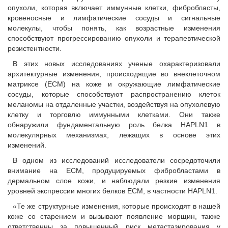
опухоли, которая включает иммунные клетки, фибробласты,
кровеносные и лимфатические сосуды и сигнальные
молекулы, чтобы понять, как возрастные изменения
способствуют прогрессированию опухоли и терапевтической
резистентности.
В этих новых исследованиях ученые охарактеризовали
архитектурные изменения, происходящие во внеклеточном
матриксе (ECM) на коже и окружающие лимфатические
сосуды, которые способствуют распространению клеток
меланомы на отдаленные участки, воздействуя на опухолевую
клетку и торговлю иммунными клетками. Они также
обнаружили фундаментальную роль белка HAPLN1 в
молекулярных механизмах, лежащих в основе этих
изменений.
В одном из исследований исследователи сосредоточили
внимание на ECM, продуцируемых фибробластами в
дермальном слое кожи, и наблюдали резкие изменения
уровней экспрессии многих белков ECM, в частности HAPLN1.
«Те же структурные изменения, которые происходят в нашей
коже со старением и вызывают появление морщин, также
ответственны за повышенный риск метастазирования у