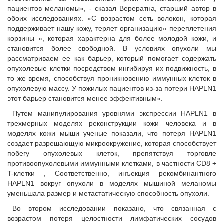
пациентов меланомы», - сказал Верератна, старший автор в
обоих исследованиях. «С возрастом сеть волокон, которая
поддерживает нашу кожу, теряет организацию« переплетения
корзины », которая характерна для более молодой кожи, и
становится более свободной. В условиях опухоли мы
рассматриваем ее как барьер, который помогает содержать
опухолевые клетки посредством ингибируя их подвижность, в
то же время, способствуя проникновению иммунных клеток в
опухолевую массу. У пожилых пациентов из-за потери HAPLN1
этот барьер становится менее эффективным».
Путем манипулирования уровнями экспрессии HAPLN1 в
трехмерных моделях реконструкции кожи человека и в
моделях кожи мыши ученые показали, что потеря HAPLN1
создает разрешающую микроокружение, которая способствует
побегу опухолевых клеток, препятствуя торговле
противоопухолевыми иммунными клетками, в частности CD8 +
T-клетки , Соответственно, инъекция рекомбинантного
HAPLN1 вокруг опухоли в моделях мышиной меланомы
уменьшала размер и метастатическую способность опухоли.
Во втором исследовании показано, что связанная с
возрастом потеря целостности лимфатических сосудов