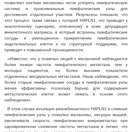
позволяет клеткам меланомы легче ускорять лимфатическую
систему и проксимальные лимфатические узлы для
достижения отдаленных участков. Результаты показали, что
этот процесс также связан с потерей HAPLN1, что приводит к
аналогичному сценарию, описанному в коже: деградация
внеклеточного матрикса, в который встроены лимфатические
сосуды и уменьшенное прикрепление лимфатических
эндотелиальных клеток к их структурной поддержке, что
приводит к повышенной проницаемости.
«Известно, что у пожилых людей с меланомой наблюдается
более низкая частота лимфатического метастаза, чем у
молодых пациентов, но более высокие показатели
отдаленных висцеральных метастазов. Наше наблюдение, что
более старые лимфатические сосуды и лимфатические узлы
менее эффективны, поскольку барьер для содержания
метастатических клеток может лежать в основе этого
наблюдения».
В этом случае инъекция рекомбинантного HAPLN1 в сливные
лимфатические узлы у пожилых меланомы, несущих мышей,
увеличивала скорость лимфатических микрометастаз при
одновременном снижении частоты метастазов в легких, что