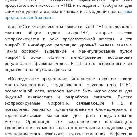
предстательной железы, и FTH1 и псевдогены требуются для
снижения уровней железа в клетках и замедления роста
рака
предстательной железы.
Дальнейшие эксперименты показали, что FTH1 и псевдогены
связаны общим пулом микроРНК, которые высоко
экспрессируются в раке предстательной железы, и эти
микроРНК ингибируют регуляцию уровней железа генами.
Таким образом, выделение и манипулирование пулом
микроРНК может облегчит ингибирование, восстановит
регуляторные функции железа FTH1 и его псевдогены и их
подавляющие опухоли эффекты.
«Исследование представляет интересное открытие в виде
многокомпонентного, подавляющего опухоль гена FTH1:
псевдогенной сети, которая может быть использована для
будущей диагностики и разработки лекарств. Высоко
экспрессируемые микроРНК, связывающие FTH1 и
псевдогены, являются привлекательными биомаркерами, и
терапевтическими мишенями для рака предстательной
железы. Ориентация или восстановление надлежащего
хранения железа может стать потенциальным средством для
терапевтического развития», - сказал помощник профессора