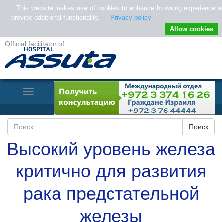
This website makes use of cookies to enhance browsing experience a
provide additional functionality.
Privacy policy
Allow cookies
Official facilitator of
Toggle
Navigation
Высокий уровень железа
критично для развития
рака предстательной
железы