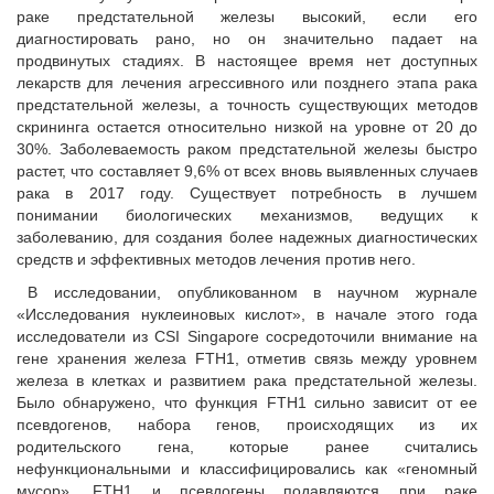
раке предстательной железы высокий, если его
диагностировать рано, но он значительно падает на
продвинутых стадиях. В настоящее время нет доступных
лекарств для лечения агрессивного или позднего этапа рака
предстательной железы, а точность существующих методов
скрининга остается относительно низкой на уровне от 20 до
30%. Заболеваемость раком предстательной железы быстро
растет, что составляет 9,6% от всех вновь выявленных случаев
рака в 2017 году. Существует потребность в лучшем
понимании биологических механизмов, ведущих к
заболеванию, для создания более надежных диагностических
средств и эффективных методов лечения против него.
В исследовании, опубликованном в научном журнале
«Исследования нуклеиновых кислот», в начале этого года
исследователи из CSI Singapore сосредоточили внимание на
гене хранения железа FTH1, отметив связь между уровнем
железа в клетках и развитием рака предстательной железы.
Было обнаружено, что функция FTH1 сильно зависит от ее
псевдогенов, набора генов, происходящих из их
родительского гена, которые ранее считались
нефункциональными и классифицировались как «геномный
мусор». FTH1 и псевдогены подавляются при раке