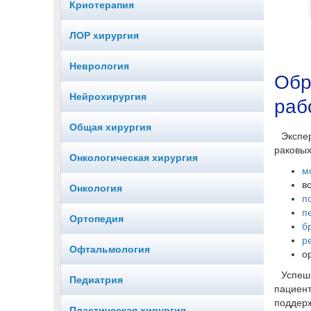
Криотерапия
ЛОР хирургия
Неврология
Обр
Нейрохирургия
раб
Общая хирургия
Экспе
раковых
Онкологическая хирургия
м
в
Онкология
п
п
Ортопедия
б
р
Офтальмология
о
Успеш
Педиатрия
пациен
поддер
Пластическая хирургия