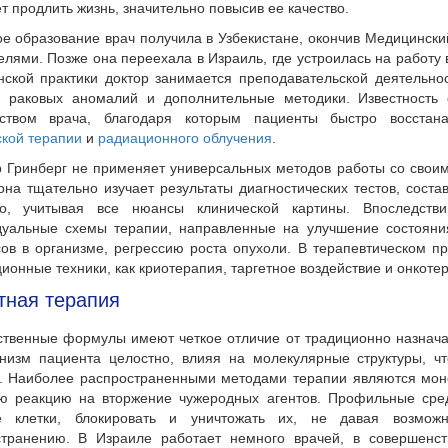
т продлить жизнь, значительно повысив ее качество.
ое образование врач получила в Узбекистане, окончив Медицински
елями. Позже она переехала в Израиль, где устроилась на работу
ской практики доктор занимается преподавательской деятельно
и раковых аномалий и дополнительные методики. Известность 
дством врача, благодаря которым пациенты быстро восстан
кой терапии
и
радиационного облучения
.
р Гринберг не применяет универсальных методов работы со свои
она тщательно изучает результаты диагностических тестов, сост
го, учитывая все нюансы клинической картины. Впоследстви
дуальные схемы терапии, направленные на улучшение состояния
ов в организме, регрессию роста опухоли. В терапевтическом пр
ионные техники, как криотерапия, таргетное воздействие и онкоте
тная терапия
ственные формулы имеют четкое отличие от традиционно назнача
анизм пациента целостно, влияя на молекулярные структуры, ч
в. Наиболее распространенными методами терапии являются мо
ую реакцию на вторжение чужеродных агентов. Профильные сред
е клетки, блокировать и уничтожать их, не давая возмож
странению. В Израиле работает немного врачей, в совершенс