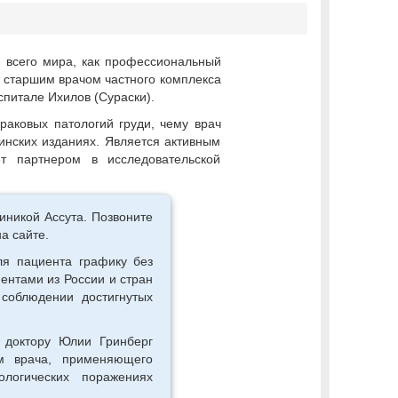
й всего мира, как профессиональный
т старшим врачом частного комплекса
спитале Ихилов (Сураски).
аковых патологий груди, чему врач
инских изданиях. Является активным
т партнером в исследовательской
иникой Ассута. Позвоните
а сайте.
я пациента графику без
ентами из России и стран
соблюдении достигнутых
 доктору Юлии Гринберг
зм врача, применяющего
ологических поражениях