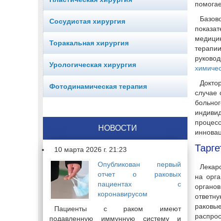
помогае
Базов
Сосудистая хирургия
показат
медицин
Торакальная хирургия
терапи
руково
Урологическая хирургия
химичес
Докто
Фотодинамическая терапия
случае 
больно
индиви
процесс
НОВОСТИ
инновац
Тарге
10 марта 2026 г. 21:23
Опубликован первый
Лекар
отчет о раковых
на орг
пациентах с
органо
коронавирусом
ответн
раковы
Пациенты с раком имеют
распро
подавленную иммунную систему и