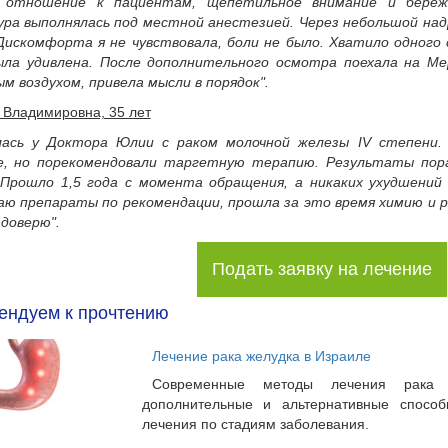
 отношение к пациентам, щепетильное внимание и береж
ра выполнялась под местной анестезией. Через небольшой надр
Дискомфорта я не чувствовала, боли не было. Хватило одного 
ыла удивлена. После дополнительного осмотра поехала на М
м воздухом, привела мысли в порядок".
 Владимировна, 35 лет
лась у Доктора Юлии с раком молочной железы IV степени.
е, но порекомендовали таргетную терапию. Результаты пора
 Прошло 1,5 года с момента обращения, а никаких ухудшений 
аю препараты по рекомендации, прошла за это время химию и р
 доверю".
Подать заявку на лечение
ендуем к прочтению
Лечение рака желудка в Израиле
Современные методы лечения рака 
дополнительные и альтернативные способ
лечения по стадиям заболевания.