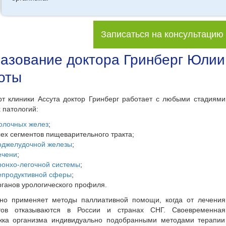
Записаться на консультацию
азование доктора Гринберг Юлии
оты
рт клиники Ассута доктор Гринберг работает с любыми стадиями
 патологий:
олочных желез
;
сех сегментов пищеварительного тракта;
оджелудочной железы
;
ечени
;
ронхо-легочной системы
;
епродуктивной сферы
;
рганов урологического профиля.
но применяет методы паллиативной помощи, когда от лечения
тов отказываются в России и странах СНГ. Своевременная
жка организма индивидуально подобранными методами терапии