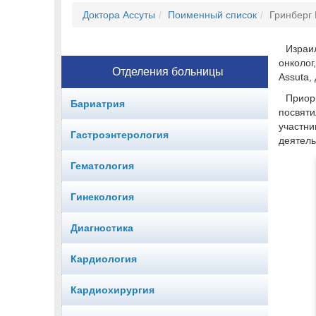
Доктора Ассуты
Поименный список
Гринберг
Израи
онколог
Отделения больницы
Assuta,
Приор
Бариатрия
посвяти
участн
Гастроэнтерология
деятель
Гематология
Гинекология
Диагностика
Кардиология
Кардиохирургия