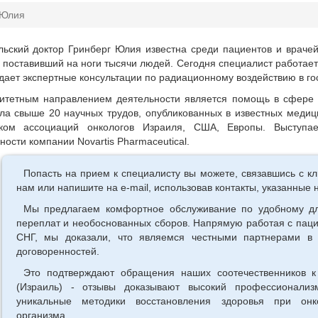
 Юлия
льский доктор Гринберг Юлия известна среди пациентов и враче
, поставивший на ноги тысячи людей. Сегодня специалист работае
 дает экспертные консультации по радиационному воздействию в го
итетным направлением деятельности является помощь в сфере р
ла свыше 20 научных трудов, опубликованных в известных медиц
иком ассоциаций онкологов Израиля, США, Европы. Выступае
ности компании Novartis Pharmaceutical.
Попасть на прием к специалисту вы можете, связавшись с кл
нам или напишите на e-mail, использовав контакты, указанные н
Мы предлагаем комфортное обслуживание по удобному дл
переплат и необоснованных сборов. Напрямую работая с паци
СНГ, мы доказали, что являемся честными партнерами в 
договоренностей.
Это подтверждают обращения наших соотечественников к
(Израиль) - отзывы доказывают высокий профессионали
уникальные методики восстановления здоровья при онк
организма.