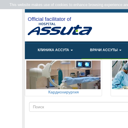
This website makes use of cookies to enhance browsing experience and 
Official facilitator of
КЛИНИКА АССУТА
ВРАЧИ АССУТЫ
Кардиохирургия