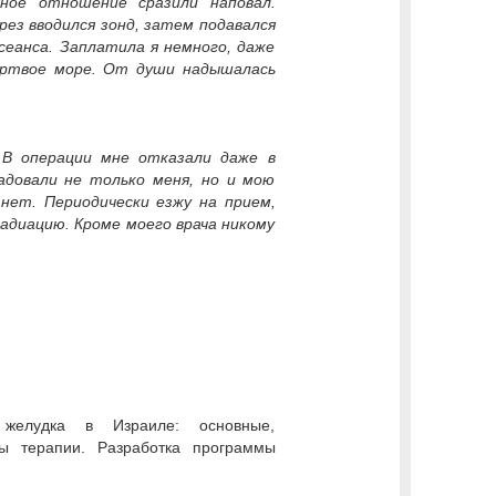
ное отношение сразили наповал.
ез вводился зонд, затем подавался
сеанса. Заплатила я немного, даже
ертвое море. От души надышалась
 В операции мне отказали даже в
довали не только меня, но и мою
нет. Периодически езжу на прием,
адиацию. Кроме моего врача никому
желудка в Израиле: основные,
ы терапии. Разработка программы