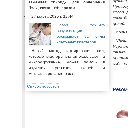
чуткое
заменяет опиоиды для облегчения
Процеду
боли, связанной с раком.
холод. 
27 марта 2026 г. 12:44
сама б
целебны
Новая техника
визуализации
Ирина
раскрывает 3D силы
"Лечи
клеточных кластеров
Израил
Новый метод картирования сил,
семью.
которые кластеры клеток оказывают на
приним
микроокружение, может помочь в
себя не
изучении развития тканей и
метастазирования рака.
Список новостей
Реком