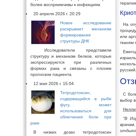
терапии
более восприимчивы к инфекциям.
Крио
20 апреля 2026 г. 20:29
Новое исследование
На оп
раскрывает механизм
процеду
формирования
или арг
структуры ДНК
тканям
Исследователи представили
Ежего
структуру и механизм белков, которые
израил
экспрессируются при различных
несколь
формах рака и связаны с плохим
русский
прогнозом пациента.
Отз
12 мая 2026 г. 15:04
Тетродотоксин,
С бол
содержащийся в рыбе
выбор в
фугу, может
Нелли 
использоваться для
облегчения боли при
"В Из
раке
врачам
отдыхом
В низких дозах тетродотоксин