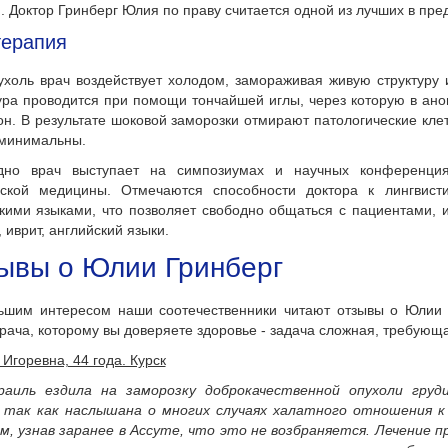
. Доктор Гринберг Юлия по праву считается одной из лучших в пр
терапия
ухоль врач воздействует холодом, замораживая живую структуру и
ра проводится при помощи тончайшей иглы, через которую в ано
он. В результате шоковой заморозки отмирают патологические кл
 минимальны.
дно врач выступает на симпозиумах и научных конференция
ьской медицины. Отмечаются способности доктора к лингвист
кими языками, что позволяет свободно общаться с пациентами, и
, иврит, английский языки.
ывы о Юлии Гринберг
ьшим интересом наши соотечественники читают отзывы о Юлии Г
рача, которому вы доверяете здоровье - задача сложная, требующ
Игоревна, 44 года. Курск
раиль ездила на заморозку доброкачественной опухоли груд
, так как наслышана о многих случаях халатного отношения к
, узнав заранее в Ассуте, что это не возбраняется. Лечение п