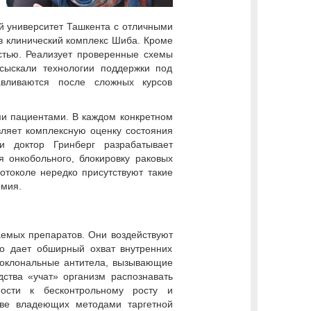
й университет Ташкента с отличными
 в клинический комплекс Шиба. Кроме
стью. Реализует проверенные схемы
сыскали технологии поддержки под
авливаются после сложных курсов
ми пациентами. В каждом конкретном
авляет комплексную оценку состояния
и доктор Гринберг разрабатывает
 онкобольного, блокировку раковых
отоколе нередко присутствуют такие
рмия.
емых препаратов. Они воздействуют
то дает обширный охват внутренних
ноклональные антитела, вызывающие
ства «учат» организм распознавать
ности к бесконтрольному росту и
тве владеющих методами таргетной