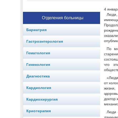
4 января
Люди,
Отделения больницы
имеющ
Продол
Бариатрия
рожден
оказа
опублик
Гастроэнтерология
По мн
Гематология
старен
состоящ
Гинекология
что эт
обществ
Диагностика
«Люди
от холо
Кардиология
жизни,
здоровь
доктор 
Кардиохирургия
механиз
Криотерапия
Люди 
данным