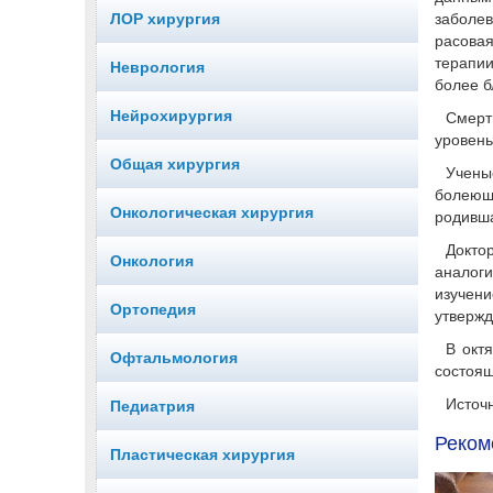
ЛОР хирургия
заболев
расовая
терапии
Неврология
более б
Нейрохирургия
Смерт
уровень
Общая хирургия
Учены
болеющ
Онкологическая хирургия
родивша
Докто
Онкология
аналог
изучен
Ортопедия
утвержд
В окт
Офтальмология
состоящ
Источн
Педиатрия
Реком
Пластическая хирургия