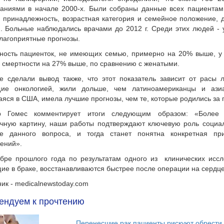
аниями в начале 2000-х. Были собраны данные всех пациентам,
 принадлежность, возрастная категория и семейное положение, 
. Больные наблюдались врачами до 2012 г. Среди этих людей -
лагоприятные прогнозы.
ность пациенток, не имеющих семью, примерно на 20% выше, у
 смертности на 27% выше, по сравнению с женатыми.
е сделали вывод также, что этот показатель зависит от расы 
ие онкологией, жили дольше, чем латиноамериканцы и ази
яся в США, имела лучшие прогнозы, чем те, которые родились за
р Гомес комментирует итоги следующим образом: «Более 
ичную картину, наши работы подтверждают ключевую роль социа
ие данного вопроса, и тогда станет понятна конкретная п
ений».
ябре прошлого года по результатам одного из клинических иссл
ие в браке, восстанавливаются быстрее после операции на сердце
ик - medicalnewstoday.com
ендуем к прочтению
Перенесшие рак пациенты рискуют обрести