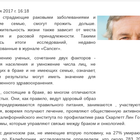
 2017 г. 16:18
 страдающие раковыми заболеваниями и
ие семью, смогут прожить дольше.
жительность жизни также зависит от места
ия и расовой принадлежности. Такими
лись итоги исследований, недавно
ованные в журнале «Cancer».
ению ученых, сочетание двух факторов -
ия населения и умножение числа лиц, не
их в браке и не имеющих семью, означает,
и результаты могут иметь значение для
енного здравоохранения.
, состоящие в браке, во многом отличаются
стых. Они, как правило, ведут здоровый образ
 придерживаются правильного питания, занимаются , участвую
я, вовремя получают лечение, проявляют общественную активнос
калифорнийского института по профилактике рака Скарлетт Лин Г
мы, которые управляют связью между браком и онкологией.
с диагнозом рак, не имеющие вторую половину, на 27% умирают
 по Калифорнии, исследователи определили, что около 783 20