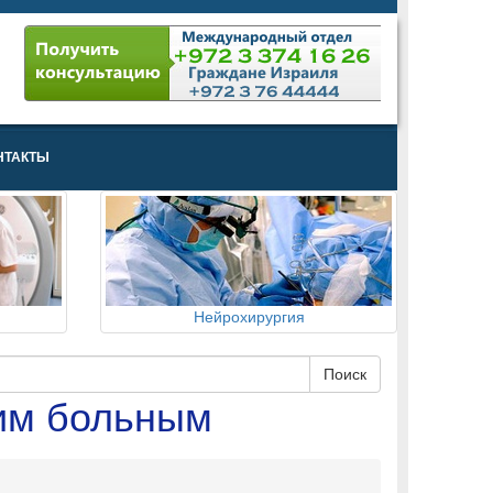
НТАКТЫ
Нейрохирургия
ким больным