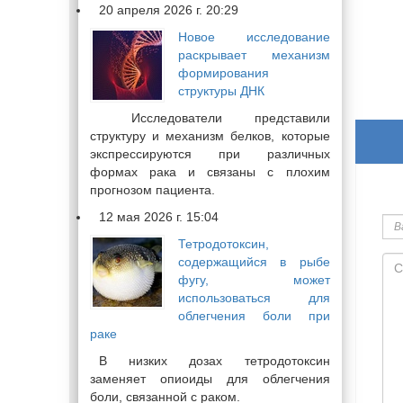
20 апреля 2026 г. 20:29
Новое исследование
раскрывает механизм
формирования
структуры ДНК
Исследователи представили
структуру и механизм белков, которые
экспрессируются при различных
формах рака и связаны с плохим
прогнозом пациента.
Ва
12 мая 2026 г. 15:04
им
Тетродотоксин,
Со
содержащийся в рыбе
фугу, может
использоваться для
облегчения боли при
раке
В низких дозах тетродотоксин
заменяет опиоиды для облегчения
боли, связанной с раком.