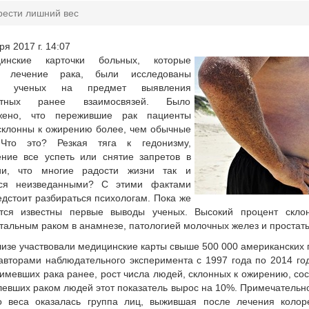
рести лишний вес
ря 2017 г. 14:07
инские карточки больных, которые
и лечение рака, были исследованы
ой ученых на предмет выявления
естных ранее взаимосвязей. Было
жено, что пережившие рак пациенты
склонны к ожирению более, чем обычные
Что это? Резкая тяга к гедонизму,
ение все успеть или снятие запретов в
ии, что многие радости жизни так и
тся неизведанными? С этими фактами
дстоит разбираться психологам. Пока же
ятся известны первые выводы ученых. Высокий процент скл
тальным раком в анамнезе, патологией молочных желез и простат
лизе участвовали медицинские карты свыше 500 000 американских 
авторами наблюдательного эксперимента с 1997 года по 2014 год
 имевших рака ранее, рост числа людей, склонных к ожирению, со
евших раком людей этот показатель вырос на 10%. Примечательно
о веса оказалась группа лиц, выжившая после лечения колор