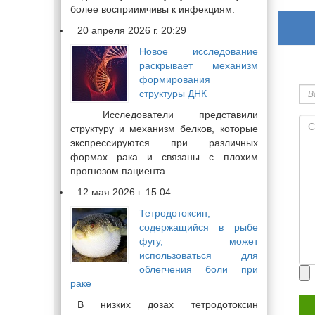
более восприимчивы к инфекциям.
20 апреля 2026 г. 20:29
Новое исследование
раскрывает механизм
Ва
формирования
им
структуры ДНК
Исследователи представили
Со
структуру и механизм белков, которые
экспрессируются при различных
формах рака и связаны с плохим
прогнозом пациента.
12 мая 2026 г. 15:04
Тетродотоксин,
содержащийся в рыбе
фугу, может
использоваться для
облегчения боли при
Пр
раке
фа
В низких дозах тетродотоксин