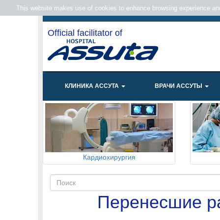
This website makes use of cookies to enhance browsing experience and 
Official facilitator of
КЛИНИКА АССУТА
ВРАЧИ АССУТЫ
Кардиохирургия
Перенесшие ра