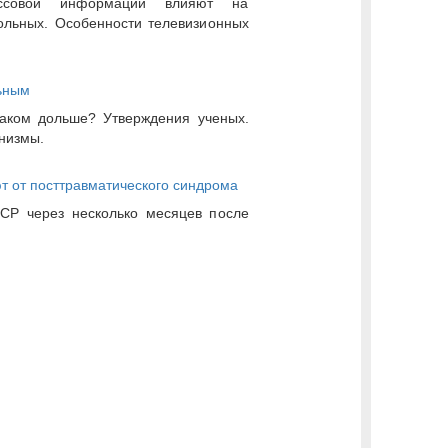
ссовой информации влияют на
ольных. Особенности телевизионных
ьным
раком дольше? Утверждения ученых.
анизмы.
т от посттравматического синдрома
СР через несколько месяцев после