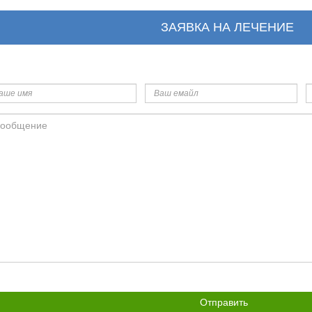
ЗАЯВКА НА ЛЕЧЕНИЕ
ше
Ваш
Т
я
емайл
общение
икрепить
йл