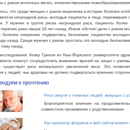
ы с раком молочных желез, злокачественными новообразованиями
лось, что среди женщин с раком кишечника в истории болезни ос
вители негроидной расы, молодые пациенты и лица, пережившие 
м. У мужчин в группе риска негроидная раса, пациенты более 
терапию рака свыше 10 лет назад. Иначе обстоит дело с раком м
я болезни ожирению подверглись белокожие пациентки молодог
ода назад. Среди мужчин с раком простаты это молодые белокожи
т тому назад.
 исследования Хезер Гринли из Нью-Йоркского университета здра
мента помогут сосредоточить внимание врачей на лицах с раков
я существует риск аномального увеличения веса. Это позволи
я у людей, чье здоровье не должно подвергаться влиянию сторонн
ендуем к прочтению
Риск смерти у пожилых людей, живущих с ро
Благоприятное влияние на продолжител
совместное проживание с родственниками.
Как просмотр форумов и веб-сайтов влияет 