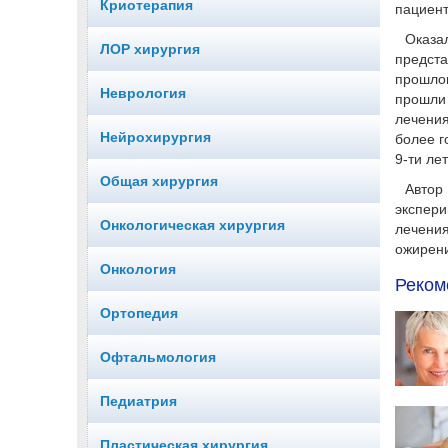
Криотерапия
пациент
Оказа
ЛОР хирургия
предста
прошло
Неврология
прошли 
лечени
Нейрохирургия
более г
9-ти ле
Общая хирургия
Автор
экспери
Онкологическая хирургия
лечени
ожирени
Онкология
Реком
Ортопедия
Офтальмология
Педиатрия
Пластическая хирургия