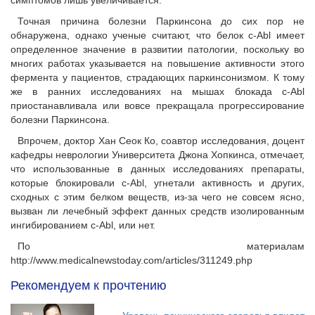
симптомов лишь увеличивается.
Точная причина болезни Паркинсона до сих пор не
обнаружена, однако ученые считают, что белок c-Abl имеет
определенное значение в развитии патологии, поскольку во
многих работах указывается на повышение активности этого
фермента у пациентов, страдающих паркинсонизмом. К тому
же в ранних исследованиях на мышах блокада c-Abl
приостанавливала или вовсе прекращала прогрессирование
болезни Паркинсона.
Впрочем, доктор Хан Сеок Ко, соавтор исследования, доцент
кафедры неврологии Университета Джона Хопкинса, отмечает,
что использованные в данных исследованиях препараты,
которые блокировали c-Abl, угнетали активность и других,
сходных с этим белком веществ, из-за чего не совсем ясно,
вызван ли лечебный эффект данных средств изолированным
ингибированием c-Abl, или нет.
По материалам
http://www.medicalnewstoday.com/articles/311249.php
Рекомендуем к прочтению