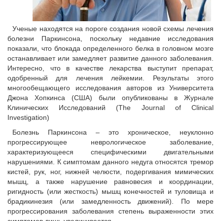
Ученые находятся на пороге создания новой схемы лечения
болезни Паркинсона, поскольку недавние исследования
показали, что блокада определенного белка в головном мозге
останавливает или замедляет развитие данного заболевания.
Интересно, что в качестве лекарства выступит препарат,
одобренный для лечения лейкемии. Результаты этого
многообещающего исследования авторов из Университета
Джона Хопкинса (США) были опубликованы в Журнале
Клинических Исследований (The Journal of Clinical
Investigation)
Болезнь Паркинсона – это хроническое, неуклонно
прогрессирующее неврологическое заболевание,
характеризующееся специфическими двигательными
нарушениями. К симптомам данного недуга относятся тремор
кистей, рук, ног, нижней челюсти, подергивания мимических
мышц, а также нарушение равновесия и координации,
ригидность (или жесткость) мышц конечностей и туловища и
брадикинезия (или замедленность движений). По мере
прогрессирования заболевания степень выраженности этих