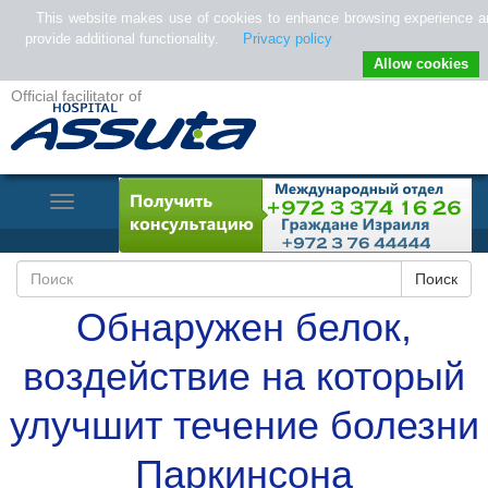
This website makes use of cookies to enhance browsing experience a
provide additional functionality.
Privacy policy
Allow cookies
Official facilitator of
Toggle
Navigation
Обнаружен белок,
воздействие на который
улучшит течение болезни
Паркинсона