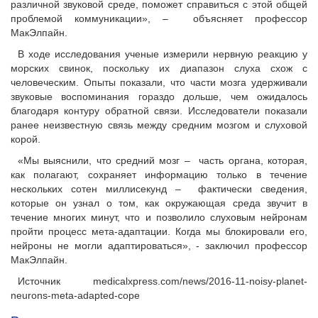
различной звуковой среде, поможет справиться с этой общей
проблемой коммуникации», – объясняет профессор
МакЭлпайн.
В ходе исследования ученые измерили нервную реакцию у
морских свинок, поскольку их диапазон слуха схож с
человеческим. Опыты показали, что части мозга удерживали
звуковые воспоминания гораздо дольше, чем ожидалось
благодаря контуру обратной связи. Исследователи показали
ранее неизвестную связь между средним мозгом и слуховой
корой.
«Мы выяснили, что средний мозг – часть органа, которая,
как полагают, сохраняет информацию только в течение
нескольких сотен миллисекунд – фактически сведения,
которые он узнал о том, как окружающая среда звучит в
течение многих минут, что и позволило слуховым нейронам
пройти процесс мета-адаптации. Когда мы блокировали его,
нейроны не могли адаптироваться», - заключил профессор
МакЭлпайн.
Источник medicalxpress.com/news/2016-11-noisy-planet-
neurons-meta-adapted-cope