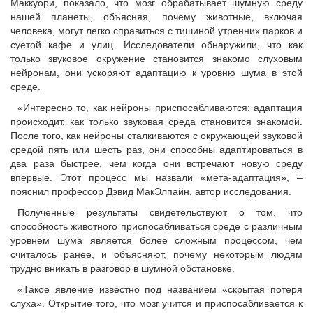
Маккуори, показало, что мозг обрабатывает шумную среду
нашей планеты, объясняя, почему животные, включая
человека, могут легко справиться с тишиной утренних парков и
суетой кафе и улиц. Исследователи обнаружили, что как
только звуковое окружение становится знакомо слуховым
нейронам, они ускоряют адаптацию к уровню шума в этой
среде.
«Интересно то, как нейроны приспосабливаются: адаптация
происходит, как только звуковая среда становится знакомой.
После того, как нейроны сталкиваются с окружающей звуковой
средой пять или шесть раз, они способны адаптироваться в
два раза быстрее, чем когда они встречают новую среду
впервые. Этот процесс мы назвали «мета-адаптация», –
пояснил профессор Дэвид МакЭлпайн, автор исследования.
Полученные результаты свидетельствуют о том, что
способность животного приспосабливаться среде с различным
уровнем шума является более сложным процессом, чем
считалось ранее, и объясняют, почему некоторым людям
трудно вникать в разговор в шумной обстановке.
«Такое явление известно под названием «скрытая потеря
слуха». Открытие того, что мозг учится и приспосабливается к