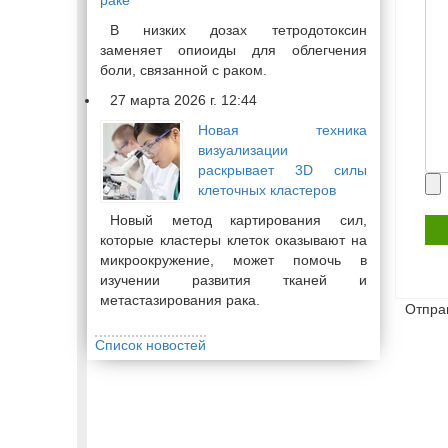
раке
В низких дозах тетродотоксин
заменяет опиоиды для облегчения
боли, связанной с раком.
27 марта 2026 г. 12:44
Новая техника
визуализации
раскрывает 3D силы
Пр
клеточных кластеров
фа
Новый метод картирования сил,
которые кластеры клеток оказывают на
микроокружение, может помочь в
изучении развития тканей и
метастазирования рака.
Отпра
Список новостей