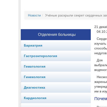
Новости
Учёные раскрыли секрет сердечных за
21 дека
04.10.
Отделения больницы
Серде
изучать
Бариатрия
способ
недугов
Гастроэнтерология
Для н
выбрали
Гематология
водяного
Гинекология
Несмот
жарен
утверж
Диагностика
им в из
Кардиология
Почем