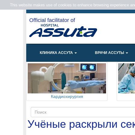
This website makes use of cookies to enhance browsing experience and 
Official facilitator of
КЛИНИКА АССУТА
ВРАЧИ АССУТЫ
Кардиохирургия
Учёные раскрыли сек