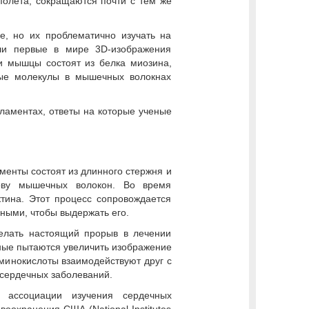
олёта, сокращаются почти с тем же
е, но их проблематично изучать на
ли первые в мире 3D-изображения
и мышцы состоят из белка миозина,
ные молекулы в мышечных волокнах
аментах, ответы на которые ученые
енты состоят из длинного стержня и
нову мышечных волокон. Во время
ина. Этот процесс сопровождается
ными, чтобы выдержать его.
елать настоящий прорыв в лечении
ные пытаются увеличить изображение
аминокислоты взаимодействуют друг с
 сердечных заболеваний.
 ассоциации изучения сердечных