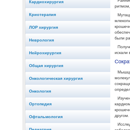
Ранни
Кардиохирургия
ритмом,
Криотерапия
Мутац
млекоп
крошечн
ЛОР хирургия
обеспе
были ра
Неврология
Получ
искали 
Нейрохирургия
Сокра
Общая хирургия
Мышцы
молеку
Онкологическая хирургия
сокращ
определ
Онкология
Изуче
Ортопедия
кардиом
крошечн
другом.
Офтальмология
Иссле
Педиатрия