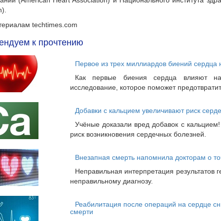
аний (American Heart Association) и Национального института здра
h).
териалам techtimes.com
ендуем к прочтению
Первое из трех миллиардов биений сердца 
Как первые биения сердца влияют на
исследование, которое поможет предотврати
Добавки с кальцием увеличивают риск серд
Учёные доказали вред добавок с кальцием
риск возникновения сердечных болезней.
Внезапная смерть напомнила докторам о т
Неправильная интерпретация результатов г
неправильному диагнозу.
Реабилитация после операций на сердце сн
смерти