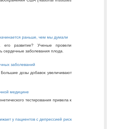
воохранения США (National Institutes
начинается раньше, чем мы думали
 его развитие? Ученые провели
ть сердечные заболевания плода.
ечных заболеваний
! Большие дозы добавок увеличивают
очной медицине
енетического тестирования привела к
ижает у пациентов с депрессией риск