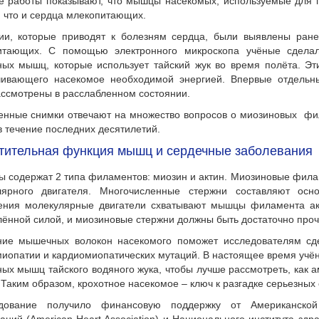
е работы показывают, что мышцы насекомых, используемые для п
 что и сердца млекопитающих.
ии, которые приводят к болезням сердца, были выявлены ране
итающих. С помощью электронного микроскопа учёные сдела
ых мышц, которые использует тайский жук во время полёта. Эт
чивающего насекомое необходимой энергией. Впервые отдель
ссмотрены в расслабленном состоянии.
енные снимки отвечают на множество вопросов о миозиновых фил
в течение последних десятилетий.
тительная функция мышц и сердечные заболевания
 содержат 2 типа филаментов: миозин и актин. Миозиновые филам
лярного двигателя. Многочисленные стержни составляют ос
ения молекулярные двигатели схватывают мышцы филамента акт
ённой силой, и миозиновые стержни должны быть достаточно проч
ние мышечных волокон насекомого поможет исследователям сд
иопатии и кардиомиопатических мутаций. В настоящее время учё
ых мышц тайского водяного жука, чтобы лучше рассмотреть, как 
 Таким образом, крохотное насекомое – ключ к разгадке серьезных
дование получило финансовую поддержку от Американской